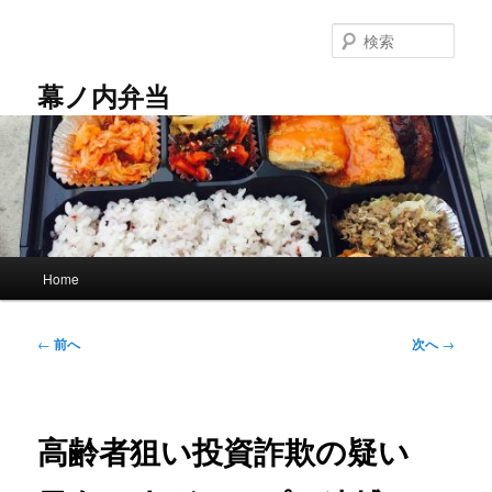
メ
イ
検
ン
索
コ
幕ノ内弁当
ン
テ
ン
ツ
へ
移
動
メ
Home
イ
ン
メ
投
←
前へ
次へ
→
ニ
稿
ュ
ナ
ー
ビ
ゲ
高齢者狙い投資詐欺の疑い
ー
シ