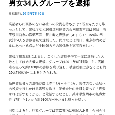
男女34人グループを逮捕
ョ
ン
投稿日時:
2013年7月10日
高齢者らに実体のない会社への投資を持ちかけて現金をだまし取
ったとして、警視庁など26都道府県警の合同捜査本部は10日、埼
玉県川口市の職業不詳、新井寿之容疑者（31）ら17～52歳の男
女計34人を詐欺容疑で逮捕した。同庁などは同日、東京都内のビ
ルにあった拠点など全国99カ所の関係先を家宅捜索した。
警視庁捜査2課によると、こうした詐欺事件で一度に逮捕した人
数としては過去最大規模。グループは2011年6月以降、主に高齢
者を狙って約1100件の詐欺を繰り返し、被害総額は少なくとも約
25億7100万円に上るとみられる。
新井容疑者らの逮捕容疑は昨年1月～今年5月、実体のない会社へ
の投資を持ちかける書類を送り、証券会社の社員を装って「投資
すれば必ずもうかる」と電話するなどし、兵庫県豊岡市の無職女
性（78）ら3人から計6800万円をだまし取った疑い。
同課によると、詐欺グループは東京都内に登記のある「合同会社