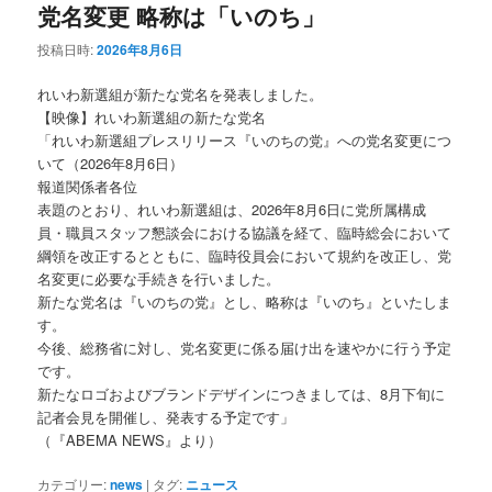
党名変更 略称は「いのち」
投稿日時:
2026年8月6日
れいわ新選組が新たな党名を発表しました。
【映像】れいわ新選組の新たな党名
「れいわ新選組プレスリリース『いのちの党』への党名変更につ
いて（2026年8月6日）
報道関係者各位
表題のとおり、れいわ新選組は、2026年8月6日に党所属構成
員・職員スタッフ懇談会における協議を経て、臨時総会において
綱領を改正するとともに、臨時役員会において規約を改正し、党
名変更に必要な手続きを行いました。
新たな党名は『いのちの党』とし、略称は『いのち』といたしま
す。
今後、総務省に対し、党名変更に係る届け出を速やかに行う予定
です。
新たなロゴおよびブランドデザインにつきましては、8月下旬に
記者会見を開催し、発表する予定です」
（『ABEMA NEWS』より）
カテゴリー:
news
|
タグ:
ニュース