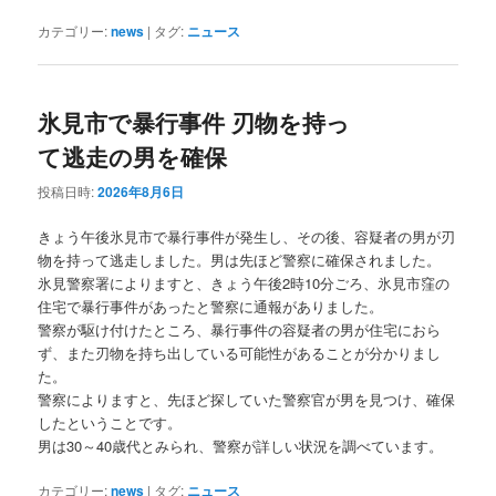
カテゴリー:
news
|
タグ:
ニュース
氷見市で暴行事件 刃物を持っ
て逃走の男を確保
投稿日時:
2026年8月6日
きょう午後氷見市で暴行事件が発生し、その後、容疑者の男が刃
物を持って逃走しました。男は先ほど警察に確保されました。
氷見警察署によりますと、きょう午後2時10分ごろ、氷見市窪の
住宅で暴行事件があったと警察に通報がありました。
警察が駆け付けたところ、暴行事件の容疑者の男が住宅におら
ず、また刃物を持ち出している可能性があることが分かりまし
た。
警察によりますと、先ほど探していた警察官が男を見つけ、確保
したということです。
男は30～40歳代とみられ、警察が詳しい状況を調べています。
カテゴリー:
news
|
タグ:
ニュース