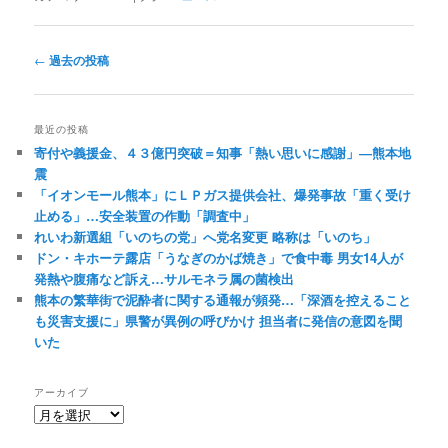
投
←
過去の投稿
稿
ナ
ビ
最近の投稿
ゲ
寄付や義援金、４３億円突破＝知事「熱い思いに感謝」―熊本地
ー
震
シ
「イオンモール熊本」にＬＰガス提供会社、爆発事故「重く受け
ョ
止める」…安全装置の作動「調査中」
ン
れいわ新選組「いのちの党」へ党名変更 略称は「いのち」
ドン・キホーテ露店「うなぎのかば焼き」で食中毒 男女14人が
発熱や腹痛など訴え…サルモネラ属の菌検出
熊本の繁華街で泥酔者に関する通報が頻発…「深酒を控えること
も災害支援に」県警が異例の呼びかけ 担当者に発信の意図を聞
いた
アーカイブ
ア
ー