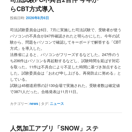
らCBT方式導入
投稿日時:
2026年8月6日
司法試験委員会は6日、7月に実施した司法試験で、受験者が使う
パソコンの不具合が247件確認されたと明らかにした。今年の試
験から、問題をパソコンで確認してキーボードで解答する「CBT
方式」を導入した。
法務省によると、パソコンがフリーズするなどした。247件のう
ち236件はパソコンを再起動するなどし、試験時間を延ばす対応
を取った。11件は不具合により不足した時間に基づき加点すると
した。試験委員会は「おわび申し上げる。再発防止に努める」と
している。
試験は45都道府県の計130会場で実施された。受験者数は確定値
で3871人だった。合格発表は11月11日。
カテゴリー:
news
|
タグ:
ニュース
人気加工アプリ「SNOW」ステ