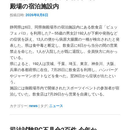
殿場の宿泊施設内
投稿日時:
2026年8月6日
静岡県は6日、同県御殿場市の宿泊施設内にある飲食店「ビュッ
フェ パロ」を利用した7～55歳の男女計192人が下痢や発熱など
の症状を訴え、13人の便から病原大腸菌の一種が検出されたと発
表した。県は食中毒と断定し、飲食店に6日から当分の間の営業
禁止を命じた。1人が入院したが既に退院し、全員快方に向かっ
ている。
県によると、192人は茨城、千葉、埼玉、東京、神奈川、大阪、
兵庫の各都府県に在住。7月25日に飲食店を利用し、ハンバーグ
やジャーマンポテトなどを食べた。翌26日から症状が出たとい
う。
施設には御殿場市内で開催されたスポーツイベントの参加者が宿
泊していた。飲食店は7月29日から営業を自粛している。
カテゴリー:
news
|
タグ:
ニュース
司法試験PC不具合2百件 今年か