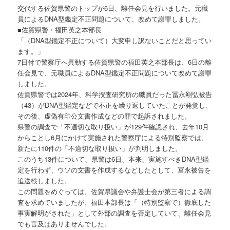
交代する佐賀県警のトップが6日、離任会見を行いました。元職
員によるDNA型鑑定不正問題について、改めて謝罪しました。
■佐賀県警・福田英之本部長
「（DNA型鑑定不正について）大変申し訳ないことだと思ってい
ます。」
7日付で警察庁へ異動する佐賀県警の福田英之本部長は、6日の離
任会見で、元職員によるDNA型鑑定不正問題について改めて謝罪
しました。
佐賀県警では2024年、科学捜査研究所の職員だった冨永剛弘被告
（43）がDNA型鑑定などで不正を繰り返していたことが発覚し、
その後、虚偽有印公文書作成などの罪で起訴されました。
県警の調査で「不適切な取り扱い」が129件確認され、去年10月
からことし6月にかけて実施された警察庁による特別監察では、
新たに110件の「不適切な取り扱い」が判明しました。
このうち13件について、県警は6日、本来、実施すべきDNA型鑑
定を行わず、ウソの文書を作成するなどしたとして、冨永被告を
追送検しました。
この問題をめぐっては、佐賀県議会や弁護士会が第三者による調
査を求めていましたが、福田本部長は「（特別監察で）徹底した
事実解明がされた」として外部の調査を否定していて、離任会見
でも言及はありませんでした。