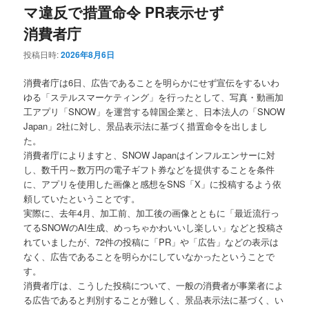
マ違反で措置命令 PR表示せず
消費者庁
投稿日時:
2026年8月6日
消費者庁は6日、広告であることを明らかにせず宣伝をするいわ
ゆる「ステルスマーケティング」を行ったとして、写真・動画加
工アプリ「SNOW」を運営する韓国企業と、日本法人の「SNOW
Japan」2社に対し、景品表示法に基づく措置命令を出しまし
た。
消費者庁によりますと、SNOW Japanはインフルエンサーに対
し、数千円～数万円の電子ギフト券などを提供することを条件
に、アプリを使用した画像と感想をSNS「X」に投稿するよう依
頼していたということです。
実際に、去年4月、加工前、加工後の画像とともに「最近流行っ
てるSNOWのAI生成、めっちゃかわいいし楽しい」などと投稿さ
れていましたが、72件の投稿に「PR」や「広告」などの表示は
なく、広告であることを明らかにしていなかったということで
す。
消費者庁は、こうした投稿について、一般の消費者が事業者によ
る広告であると判別することが難しく、景品表示法に基づく、い