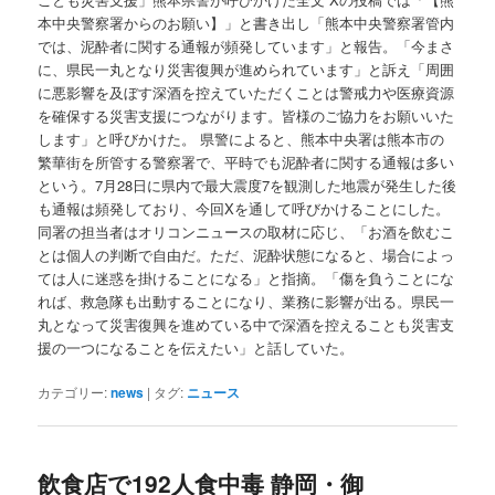
本中央警察署からのお願い】」と書き出し「熊本中央警察署管内
では、泥酔者に関する通報が頻発しています」と報告。「今まさ
に、県民一丸となり災害復興が進められています」と訴え「周囲
に悪影響を及ぼす深酒を控えていただくことは警戒力や医療資源
を確保する災害支援につながります。皆様のご協力をお願いいた
します」と呼びかけた。 県警によると、熊本中央署は熊本市の
繁華街を所管する警察署で、平時でも泥酔者に関する通報は多い
という。7月28日に県内で最大震度7を観測した地震が発生した後
も通報は頻発しており、今回Xを通して呼びかけることにした。
同署の担当者はオリコンニュースの取材に応じ、「お酒を飲むこ
とは個人の判断で自由だ。ただ、泥酔状態になると、場合によっ
ては人に迷惑を掛けることになる」と指摘。「傷を負うことにな
れば、救急隊も出動することになり、業務に影響が出る。県民一
丸となって災害復興を進めている中で深酒を控えることも災害支
援の一つになることを伝えたい」と話していた。
カテゴリー:
news
|
タグ:
ニュース
飲食店で192人食中毒 静岡・御