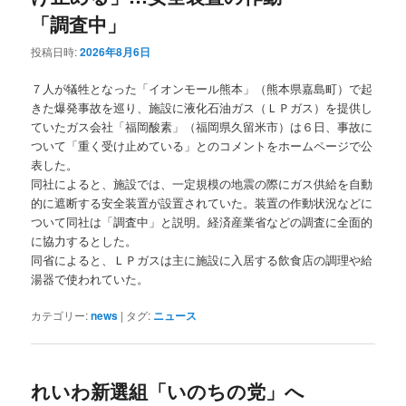
「調査中」
投稿日時:
2026年8月6日
７人が犠牲となった「イオンモール熊本」（熊本県嘉島町）で起
きた爆発事故を巡り、施設に液化石油ガス（ＬＰガス）を提供し
ていたガス会社「福岡酸素」（福岡県久留米市）は６日、事故に
ついて「重く受け止めている」とのコメントをホームページで公
表した。
同社によると、施設では、一定規模の地震の際にガス供給を自動
的に遮断する安全装置が設置されていた。装置の作動状況などに
ついて同社は「調査中」と説明。経済産業省などの調査に全面的
に協力するとした。
同省によると、ＬＰガスは主に施設に入居する飲食店の調理や給
湯器で使われていた。
カテゴリー:
news
|
タグ:
ニュース
れいわ新選組「いのちの党」へ