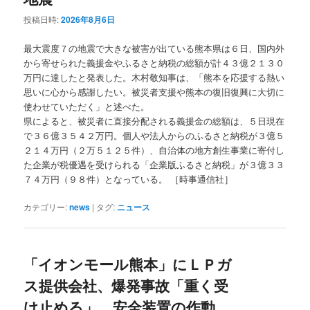
投稿日時:
2026年8月6日
最大震度７の地震で大きな被害が出ている熊本県は６日、国内外
から寄せられた義援金やふるさと納税の総額が計４３億２１３０
万円に達したと発表した。木村敬知事は、「熊本を応援する熱い
思いに心から感謝したい。被災者支援や熊本の復旧復興に大切に
使わせていただく」と述べた。
県によると、被災者に直接分配される義援金の総額は、５日現在
で３６億３５４２万円。個人や法人からのふるさと納税が３億５
２１４万円（２万５１２５件）、自治体の地方創生事業に寄付し
た企業が税優遇を受けられる「企業版ふるさと納税」が３億３３
７４万円（９８件）となっている。 ［時事通信社］
カテゴリー:
news
|
タグ:
ニュース
「イオンモール熊本」にＬＰガ
ス提供会社、爆発事故「重く受
け止める」…安全装置の作動