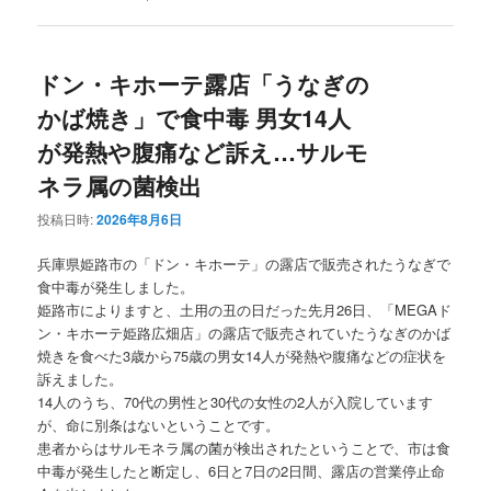
ドン・キホーテ露店「うなぎの
かば焼き」で食中毒 男女14人
が発熱や腹痛など訴え…サルモ
ネラ属の菌検出
投稿日時:
2026年8月6日
兵庫県姫路市の「ドン・キホーテ」の露店で販売されたうなぎで
食中毒が発生しました。
姫路市によりますと、土用の丑の日だった先月26日、「MEGAド
ン・キホーテ姫路広畑店」の露店で販売されていたうなぎのかば
焼きを食べた3歳から75歳の男女14人が発熱や腹痛などの症状を
訴えました。
14人のうち、70代の男性と30代の女性の2人が入院しています
が、命に別条はないということです。
患者からはサルモネラ属の菌が検出されたということで、市は食
中毒が発生したと断定し、6日と7日の2日間、露店の営業停止命