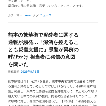
令を出しました。
露店は先月27日以降、営業していないということです。
カテゴリー:
news
|
タグ:
ニュース
熊本の繁華街で泥酔者に関する
通報が頻発…「深酒を控えるこ
とも災害支援に」県警が異例の
呼びかけ 担当者に発信の意図
を聞いた
投稿日時:
2026年8月6日
熊本県警は5日、公式Xを更新。熊本中央署管内で泥酔者に関す
る通報が頻発しているとして呼びかけを行った。令和8年熊本地
震が発生し、県内では警察も消防も災害対応に一丸となって取り
組んでいる中での異例の投稿。同署の担当者がオリコンニュース
の取材に対し、発信の意図を語った。【X投稿】「深酒を控える
ことも災害支援」熊本県警が呼びかけた全文 Xの投稿では「【熊