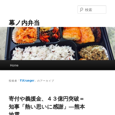
メ
サ
イ
ブ
検
ン
コ
索
コ
ン
幕ノ内弁当
ン
テ
テ
ン
ン
ツ
ツ
へ
へ
移
移
動
動
メ
Home
イ
ン
メ
F.Krueger
投稿者「
」のアーカイブ
ニ
ュ
ー
寄付や義援金、４３億円突破＝
知事「熱い思いに感謝」―熊本
地震