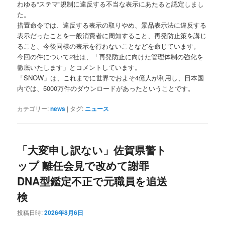
わゆる“ステマ”規制に違反する不当な表示にあたると認定しまし
た。
措置命令では、違反する表示の取りやめ、景品表示法に違反する
表示だったことを一般消費者に周知すること、再発防止策を講じ
ること、今後同様の表示を行わないことなどを命じています。
今回の件について2社は、「再発防止に向けた管理体制の強化を
徹底いたします」とコメントしています。
「SNOW」は、これまでに世界でおよそ4億人が利用し、日本国
内では、5000万件のダウンロードがあったということです。
カテゴリー:
news
|
タグ:
ニュース
「大変申し訳ない」佐賀県警ト
ップ 離任会見で改めて謝罪
DNA型鑑定不正で元職員を追送
検
投稿日時:
2026年8月6日