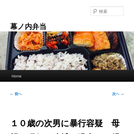
メ
イ
検
ン
索
コ
幕ノ内弁当
ン
テ
ン
ツ
へ
移
動
メ
Home
イ
ン
メ
投
←
前へ
次へ
→
ニ
稿
ュ
ナ
ー
ビ
ゲ
１０歳の次男に暴行容疑 母
ー
シ