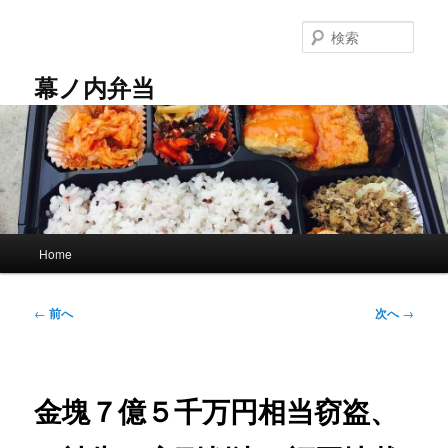
メ
イ
検
ン
索
コ
幕ノ内弁当
ン
テ
ン
ツ
へ
移
動
メ
Home
イ
ン
メ
投
←
前へ
次へ
→
ニ
稿
ュ
ナ
ー
ビ
ゲ
金塊７億５千万円相当窃盗、
ー
シ