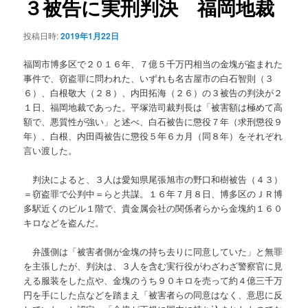
３被告に実刑判決 福岡地裁
ョ
ン
投稿日時:
2019年1月22日
福岡市博多区で２０１６年、７億５千万円相当の金塊が盗まれた
事件で、窃盗罪に問われた、いずれも名古屋市の白石智則（３
６）、白根敬大（２８）、内田拓海（２６）の３被告の判決が２
１日、福岡地裁であった。平塚浩司裁判長は「被害額は極めて高
額で、悪質性が強い」と述べ、白石被告に懲役７年（求刑懲役９
年）、白根、内田両被告に懲役５年６カ月（同８年）をそれぞれ
言い渡した。
判決によると、３人は愛知県尾張旭市の野口和樹被告（４３）
＝窃盗罪で公判中＝らと共謀。１６年７月８日、博多区のＪＲ博
多駅近くのビル１階で、貴金属会社の関係者らから金塊約１６０
キロなどを盗んだ。
弁護側は「被害者側が金塊の持ち去りに同意していた」と無罪
を主張したが、判決は、３人を含む実行役がわざわざ警察官に見
える服装をした点や、金塊のうち９０キロを売って約４億三千万
円を手にした点などを踏まえ「被害者らの同意はなく、意思に反