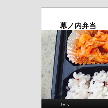
メ
イ
ン
幕ノ内弁当
コ
ン
テ
ン
ツ
へ
移
動
メ
Home
イ