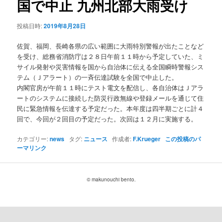
国で中止 九州北部大雨受け
ョ
ン
投稿日時:
2019年8月28日
佐賀、福岡、長崎各県の広い範囲に大雨特別警報が出たことなど
を受け、総務省消防庁は２８日午前１１時から予定していた、ミ
サイル発射や災害情報を国から自治体に伝える全国瞬時警報シス
テム（Ｊアラート）の一斉伝達試験を全国で中止した。
内閣官房が午前１１時にテスト電文を配信し、各自治体はＪアラ
ートのシステムに接続した防災行政無線や登録メールを通じて住
民に緊急情報を伝達する予定だった。本年度は四半期ごとに計４
回で、今回が２回目の予定だった。次回は１２月に実施する。
カテゴリー:
news
タグ:
ニュース
作成者:
F.Krueger
この投稿のパ
ーマリンク
© makunouchi bento.