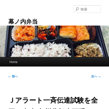
メ
イ
検
ン
索
コ
幕ノ内弁当
ン
テ
ン
ツ
へ
移
動
メ
Home
イ
ン
メ
投
←
前へ
次へ
→
ニ
稿
ュ
ナ
ー
ビ
ゲ
Ｊアラート一斉伝達試験を全
ー
シ