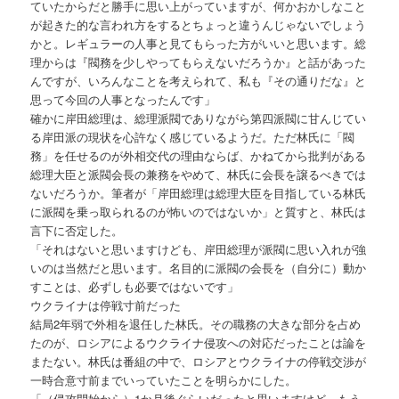
ていたからだと勝手に思い上がっていますが、何かおかしなこと
が起きた的な言われ方をするとちょっと違うんじゃないでしょう
かと。レギュラーの人事と見てもらった方がいいと思います。総
理からは『閥務を少しやってもらえないだろうか』と話があった
んですが、いろんなことを考えられて、私も『その通りだな』と
思って今回の人事となったんです」
確かに岸田総理は、総理派閥でありながら第四派閥に甘んじてい
る岸田派の現状を心許なく感じているようだ。ただ林氏に「閥
務」を任せるのが外相交代の理由ならば、かねてから批判がある
総理大臣と派閥会長の兼務をやめて、林氏に会長を譲るべきでは
ないだろうか。筆者が「岸田総理は総理大臣を目指している林氏
に派閥を乗っ取られるのが怖いのではないか」と質すと、林氏は
言下に否定した。
「それはないと思いますけども、岸田総理が派閥に思い入れが強
いのは当然だと思います。名目的に派閥の会長を（自分に）動か
すことは、必ずしも必要ではないです」
ウクライナは停戦寸前だった
結局2年弱で外相を退任した林氏。その職務の大きな部分を占め
たのが、ロシアによるウクライナ侵攻への対応だったことは論を
またない。林氏は番組の中で、ロシアとウクライナの停戦交渉が
一時合意寸前までいっていたことを明らかにした。
「（侵攻開始から）1か月後ぐらいだったと思いますけど、もう