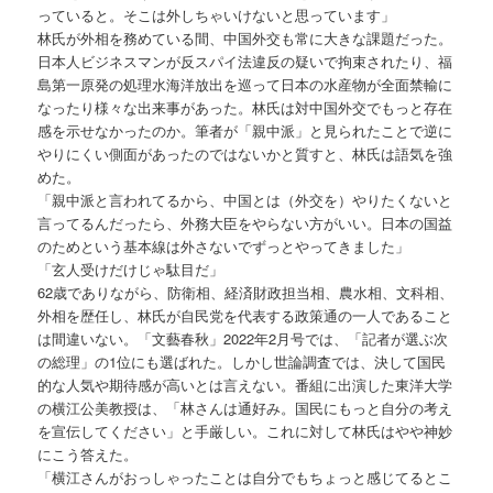
っていると。そこは外しちゃいけないと思っています」
林氏が外相を務めている間、中国外交も常に大きな課題だった。
日本人ビジネスマンが反スパイ法違反の疑いで拘束されたり、福
島第一原発の処理水海洋放出を巡って日本の水産物が全面禁輸に
なったり様々な出来事があった。林氏は対中国外交でもっと存在
感を示せなかったのか。筆者が「親中派」と見られたことで逆に
やりにくい側面があったのではないかと質すと、林氏は語気を強
めた。
「親中派と言われてるから、中国とは（外交を）やりたくないと
言ってるんだったら、外務大臣をやらない方がいい。日本の国益
のためという基本線は外さないでずっとやってきました」
「玄人受けだけじゃ駄目だ」
62歳でありながら、防衛相、経済財政担当相、農水相、文科相、
外相を歴任し、林氏が自民党を代表する政策通の一人であること
は間違いない。「文藝春秋」2022年2月号では、「記者が選ぶ次
の総理」の1位にも選ばれた。しかし世論調査では、決して国民
的な人気や期待感が高いとは言えない。番組に出演した東洋大学
の横江公美教授は、「林さんは通好み。国民にもっと自分の考え
を宣伝してください」と手厳しい。これに対して林氏はやや神妙
にこう答えた。
「横江さんがおっしゃったことは自分でもちょっと感じてるとこ