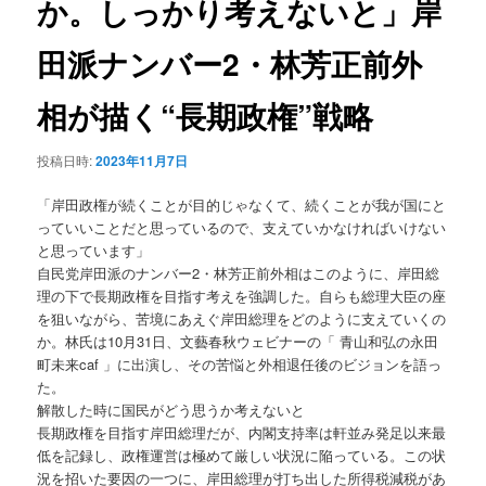
か。しっかり考えないと」岸
ョ
ン
田派ナンバー2・林芳正前外
相が描く“長期政権”戦略
投稿日時:
2023年11月7日
「岸田政権が続くことが目的じゃなくて、続くことが我が国にと
っていいことだと思っているので、支えていかなければいけない
と思っています」
自民党岸田派のナンバー2・林芳正前外相はこのように、岸田総
理の下で長期政権を目指す考えを強調した。自らも総理大臣の座
を狙いながら、苦境にあえぐ岸田総理をどのように支えていくの
か。林氏は10月31日、文藝春秋ウェビナーの「 青山和弘の永田
町未来caf 」に出演し、その苦悩と外相退任後のビジョンを語っ
た。
解散した時に国民がどう思うか考えないと
長期政権を目指す岸田総理だが、内閣支持率は軒並み発足以来最
低を記録し、政権運営は極めて厳しい状況に陥っている。この状
況を招いた要因の一つに、岸田総理が打ち出した所得税減税があ