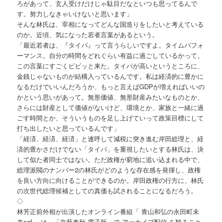
ろがあって、玄人受けだけじゃ駄目だなといつも思ってるんで
す。努力しなきゃいけないと思います」
そんな林氏は、宰相になってどんな国造りをしたいと考えている
のか。近頃、気になった若者言葉があるという。
「最近若者は、『タイパ』って言うらしいですよ。タイムパフォ
ーマンス。自分の時間をどれぐらい有益に過ごしているかって。
この言葉にすごくビビッと来た。タイパが高いというところに、
金銭じゃないものが結構入っているんです。私は経済的に豊かに
なるだけでいいんだろうか、もっと言えばGDPが増えればいいの
かという思いがあって。無形価値、無形財産みたいなものとか、
さらには財産として価値がないけど、環境とか、家族と一緒に過
ごす時間とか、そういうものを足し上げていって政策目標にして
打ち出したいと思っているんです」
「経済、経済、経済」と連呼して減税に突き進む岸田総理と、経
済的豊かさだけでない「タイパ」を重視したいとする林氏は、決
して似た者同士ではない。ただ政権が窮地に追い込まれる中で、
総理派閥のナンバー2の林氏がどのような存在感を発揮し、政権
を良い方向に向けることができるのか。岸田政権の行方に、林氏
の次世代総理候補としての真価も試されることになるだろう。
◇
林芳正前外相が出演したオンライン番組「 青山和弘の永田町未
来caf 」は、「文藝春秋 電子版」で アーカイブ配信 を観ること