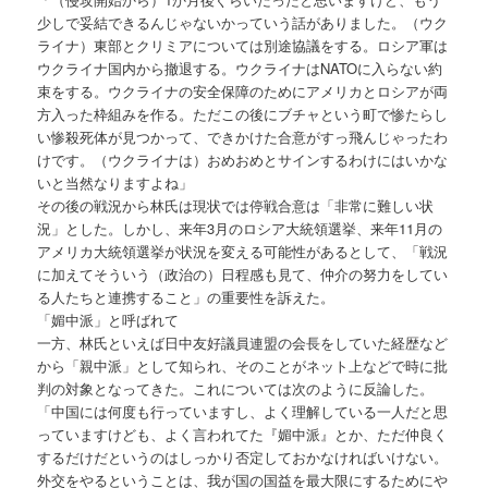
少しで妥結できるんじゃないかっていう話がありました。（ウク
ライナ）東部とクリミアについては別途協議をする。ロシア軍は
ウクライナ国内から撤退する。ウクライナはNATOに入らない約
束をする。ウクライナの安全保障のためにアメリカとロシアが両
方入った枠組みを作る。ただこの後にブチャという町で惨たらし
い惨殺死体が見つかって、できかけた合意がすっ飛んじゃったわ
けです。（ウクライナは）おめおめとサインするわけにはいかな
いと当然なりますよね」
その後の戦況から林氏は現状では停戦合意は「非常に難しい状
況」とした。しかし、来年3月のロシア大統領選挙、来年11月の
アメリカ大統領選挙が状況を変える可能性があるとして、「戦況
に加えてそういう（政治の）日程感も見て、仲介の努力をしてい
る人たちと連携すること」の重要性を訴えた。
「媚中派」と呼ばれて
一方、林氏といえば日中友好議員連盟の会長をしていた経歴など
から「親中派」として知られ、そのことがネット上などで時に批
判の対象となってきた。これについては次のように反論した。
「中国には何度も行っていますし、よく理解している一人だと思
っていますけども、よく言われてた『媚中派』とか、ただ仲良く
するだけだというのはしっかり否定しておかなければいけない。
外交をやるということは、我が国の国益を最大限にするためにや