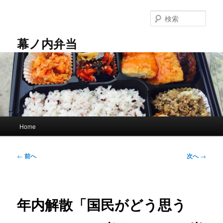
メ
イ
検
ン
索
コ
幕ノ内弁当
ン
テ
ン
ツ
へ
移
動
メ
Home
イ
ン
メ
投
←
前へ
次へ
→
ニ
稿
ュ
ナ
ー
ビ
ゲ
年内解散「国民がどう思う
ー
シ