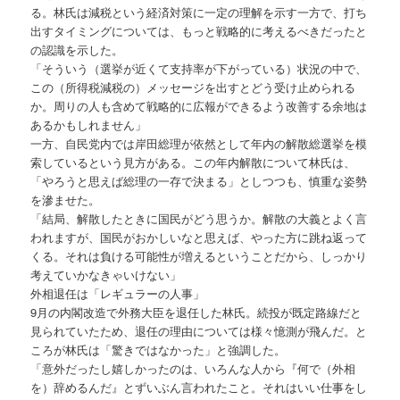
る。林氏は減税という経済対策に一定の理解を示す一方で、打ち
出すタイミングについては、もっと戦略的に考えるべきだったと
の認識を示した。
「そういう（選挙が近くて支持率が下がっている）状況の中で、
この（所得税減税の）メッセージを出すとどう受け止められる
か。周りの人も含めて戦略的に広報ができるよう改善する余地は
あるかもしれません」
一方、自民党内では岸田総理が依然として年内の解散総選挙を模
索しているという見方がある。この年内解散について林氏は、
「やろうと思えば総理の一存で決まる」としつつも、慎重な姿勢
を滲ませた。
「結局、解散したときに国民がどう思うか。解散の大義とよく言
われますが、国民がおかしいなと思えば、やった方に跳ね返って
くる。それは負ける可能性が増えるということだから、しっかり
考えていかなきゃいけない」
外相退任は「レギュラーの人事」
9月の内閣改造で外務大臣を退任した林氏。続投が既定路線だと
見られていたため、退任の理由については様々憶測が飛んだ。と
ころが林氏は「驚きではなかった」と強調した。
「意外だったし嬉しかったのは、いろんな人から『何で（外相
を）辞めるんだ』とずいぶん言われたこと。それはいい仕事をし