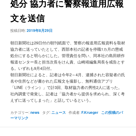
処分 協力者に警察報道用広報
ョ
ン
文を送信
投稿日時:
2019年8月29日
朝日新聞社は29日付の朝刊紙面で、警察の報道用広報資料を取材
協力者に送っていたとして、西部本社の記者を停職1カ月の懲戒
処分にすると明らかにした。管理責任を問い、同本社の島田耕作
報道センター長と担当次長をけん責、山崎靖編集局長を戒告とす
る。いずれも9月4日付。
朝日新聞社によると、記者は今年2～4月、逮捕された容疑者の氏
名や住所などが書かれた広報文を撮影し、無料通信アプリ
「LINE（ライン）」で計3回、取材協力者の男性2人に送った。
社内調査で発覚し、記者は「協力者から提供を求められ、深く考
えずに送ってしまった」と話しているという。
カテゴリー:
news
タグ:
ニュース
作成者:
F.Krueger
この投稿のパ
ーマリンク