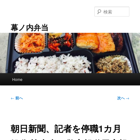
メ
イ
検
ン
索
コ
幕ノ内弁当
ン
テ
ン
ツ
へ
移
動
メ
Home
イ
ン
メ
投
←
前へ
次へ
→
ニ
稿
ュ
ナ
ー
ビ
ゲ
朝日新聞、記者を停職1カ月
ー
シ