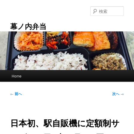
メ
イ
検
ン
索
コ
幕ノ内弁当
ン
テ
ン
ツ
へ
移
動
メ
Home
イ
ン
メ
投
←
前へ
次へ
→
ニ
稿
ュ
ナ
ー
ビ
ゲ
日本初、駅自販機に定額制サ
ー
シ