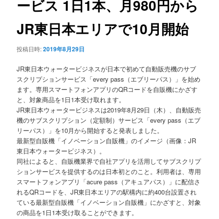
ービス 1日1本、月980円から
ョ
ン
JR東日本エリアで10月開始
投稿日時:
2019年8月29日
JR東日本ウォータービジネスが日本で初めて自動販売機のサブ
スクリプションサービス「every pass（エブリーパス）」を始め
ます。専用スマートフォンアプリのQRコードを自販機にかざす
と、対象商品を1日1本受け取れます。
JR東日本ウォータービジネスは2019年8月29日（木）、自動販売
機のサブスクリプション（定額制）サービス「every pass（エブ
リーパス）」を10月から開始すると発表しました。
最新型自販機「イノベーション自販機」のイメージ（画像：JR
東日本ウォータービジネス）。
同社によると、自販機業界で自社アプリを活用してサブスクリプ
ションサービスを提供するのは日本初とのこと。利用者は、専用
スマートフォンアプリ「acure pass（アキュアパス）」に配信さ
れるQRコードを、JR東日本エリアの駅構内に約400台設置され
ている最新型自販機「イノベーション自販機」にかざすと、対象
の商品を1日1本受け取ることができます。