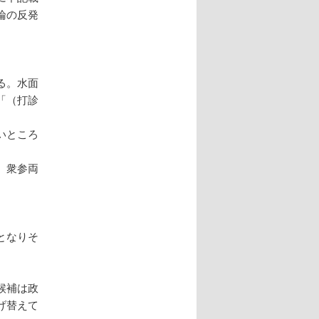
論の反発
る。水面
「（打診
いところ
、衆参両
となりそ
。
候補は政
げ替えて