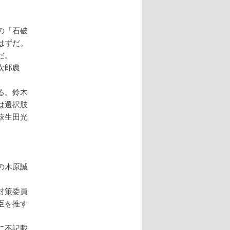
の「石破
はずだ。
だ。
次郎農
る。鈴木
は選択肢
萩生田光
の木原誠
対策委員
臣を推す
に不記載