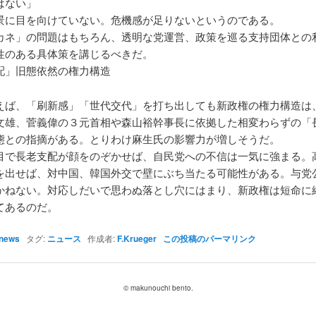
はない」
景に目を向けていない。危機感が足りないというのである。
カネ」の問題はもちろん、透明な党運営、政策を巡る支持団体との
性のある具体策を講じるべきだ。
配」旧態依然の権力構造
えば、「刷新感」「世代交代」を打ち出しても新政権の権力構造は
文雄、菅義偉の３元首相や森山裕幹事長に依拠した相変わらずの「
態との指摘がある。とりわけ麻生氏の影響力が増しそうだ。
目で長老支配が顔をのぞかせば、自民党への不信は一気に強まる。
を出せば、対中国、韓国外交で壁にぶち当たる可能性がある。与党
かねない。対応しだいで思わぬ落とし穴にはまり、新政権は短命に
てあるのだ。
news
タグ:
ニュース
作成者:
F.Krueger
この投稿のパーマリンク
© makunouchi bento.