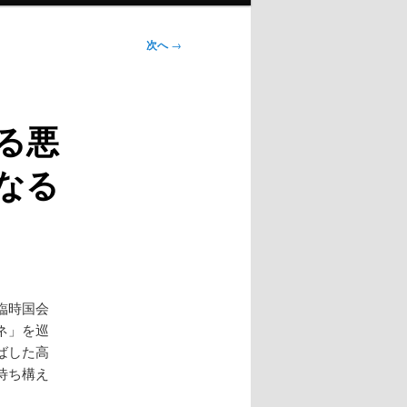
次へ
→
る悪
なる
臨時国会
ネ」を巡
ばした高
待ち構え