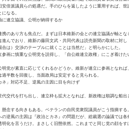
旧安倍派議員らの処遇だ。手のひらを返したように重用すれば、世
とになる。
軸に連立協議、公明が納得するか
連携のあり方も焦点だ。まずは日本維新の会との連立協議が軸とな
は進んでおり、維新の藤田文武・共同代表は読売新聞の取材に対し
場合は）交渉のテーブルに就くことは当然だ」と明らかにした。
立参画に慎重な公明党を説得し、「自公維連立政権」にこぎ着けた
公明党が素直に応じてくれるかどうか。維新が連立に参画となれば
は過半数を回復し、当面政局は安定すると見られる。
カネ」対応不足、逆風の主因に目を向けず
世代交代を打ち出し、連立枠も拡大となれば、新政権は順調な船出
、懸念する向きもある。ベテランの自民党衆院議員がこう指摘する
への逆風の主因は『政治とカネ』の問題だが、総裁選の論議では各
透明化を言うだけ。まさしく旧態依然。これまでと同じ党の顔をす