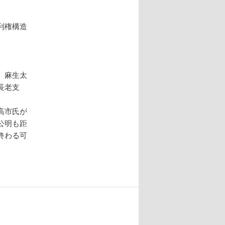
利権構造
、麻生太
長老支
高市氏が
公明も距
終わる可