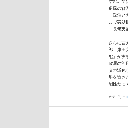
すむ話で
逆風の背
「政治と
まで実効
「長老支
さらに言
郎、岸田
配」が実
政局の節
タカ派色
離を置き
能性だっ
カテゴリー: