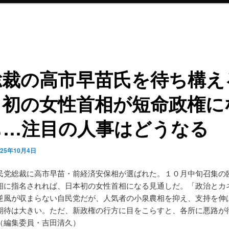
総裁の高市早苗氏を待ち構え
、初の女性首相が短命政権に
も…注目の人事はどうなる
025年10月4日
民党総裁に高市早苗・前経済安保相が選ばれた。１０月中旬召集の
相に指名されれば、日本初の女性首相になる見通しだ。「政治とカ
逆風が収まらない自民党だが、人気者の小泉農相を抑え、支持を伸
期待は大きい。ただ、新政権の行方に目をこらすと、各所に悪路が
（編集委員・吉田清久）