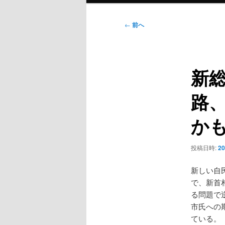
ン
メ
投
←
前へ
ニ
稿
ュ
ナ
ー
ビ
新
ゲ
ー
路
シ
ョ
か
ン
投稿日時:
2
新しい自
で、新首
る問題で
市氏への
ている。