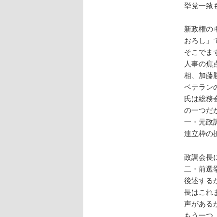
挙党一致
新政権の
おろし」
そこでま
人事の焦
相、加藤
ベテラン
氏は総務
の一つだ
一・元政
連立枠の
政調会長
二・前選
後述する
長はこれ
声がある
もう一つ