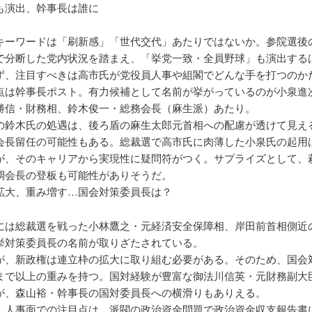
も演出、幹事長は誰に
キーワードは「刷新感」「世代交代」あたりではないか。参院選後
で分断した党内状況を踏まえ、「挙党一致・全員野球」も演出する
ず、注目すべきは高市氏が党役員人事や組閣でどんな手を打つのか
点は幹事長ポスト。有力候補として名前が挙がっているのが小泉進
勝信・財務相、鈴木俊一・総務会長（麻生派）あたり。
の鈴木氏の処遇は、後ろ盾の麻生太郎元首相への配慮が透けて見え
会長留任の可能性もある。総裁選で高市氏に肉薄した小泉氏の起用
が、そのキャリアから実現性に疑問符がつく。サプライズとして、
調会長の登板も可能性がありそうだ。
拡大、重み増す…国会対策委員長は？
には総裁選を戦った小林鷹之・元経済安全保障相、岸田前首相側近
挙対策委員長の名前が取りざたされている。
が、新政権は連立枠の拡大に取り組む必要がある。そのため、国会
まで以上の重みを持つ。国対経験が豊富な御法川信英・元財務副大
が、森山裕・幹事長の国対委員長への横滑りもありえる。
、人事面での注目点は、派閥の政治資金問題で政治資金収支報告書