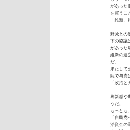
があった
を買うこ
「維新」
野党との
下の協議
があった
維新の連
だ。
果たして
院で与党
「政治と
刷新感や
うだ。
もっとも
「自民党
治資金の