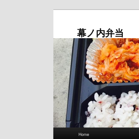
メ
イ
ン
幕ノ内弁当
コ
ン
テ
ン
ツ
へ
移
動
メ
Home
イ