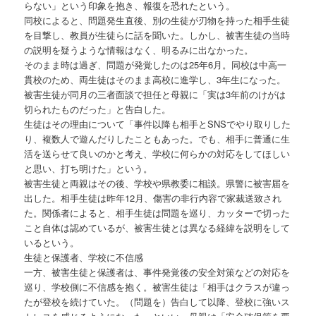
らない」という印象を抱き、報復を恐れたという。
同校によると、問題発生直後、別の生徒が刃物を持った相手生徒
を目撃し、教員が生徒らに話を聞いた。しかし、被害生徒の当時
の説明を疑うような情報はなく、明るみに出なかった。
そのまま時は過ぎ、問題が発覚したのは25年6月。同校は中高一
貫校のため、両生徒はそのまま高校に進学し、3年生になった。
被害生徒が同月の三者面談で担任と母親に「実は3年前のけがは
切られたものだった」と告白した。
生徒はその理由について「事件以降も相手とSNSでやり取りした
り、複数人で遊んだりしたこともあった。でも、相手に普通に生
活を送らせて良いのかと考え、学校に何らかの対応をしてほしい
と思い、打ち明けた」という。
被害生徒と両親はその後、学校や県教委に相談。県警に被害届を
出した。相手生徒は昨年12月、傷害の非行内容で家裁送致され
た。関係者によると、相手生徒は問題を巡り、カッターで切った
こと自体は認めているが、被害生徒とは異なる経緯を説明をして
いるという。
生徒と保護者、学校に不信感
一方、被害生徒と保護者は、事件発覚後の安全対策などの対応を
巡り、学校側に不信感を抱く。被害生徒は「相手はクラスが違っ
たが登校を続けていた。（問題を）告白して以降、登校に強いス