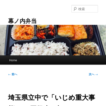
メ
イ
検
ン
索
コ
幕ノ内弁当
ン
テ
ン
ツ
へ
移
動
メ
Home
イ
ン
メ
投
←
前へ
次へ
→
ニ
稿
ュ
ナ
ー
ビ
ゲ
埼玉県立中で「いじめ重大事
ー
シ