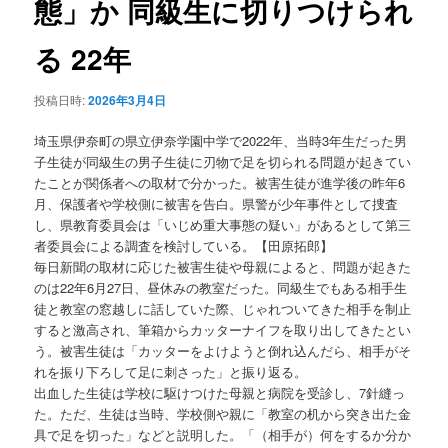
態」か 同級生に切りつけられ
ョ
ン
る 22年
投稿日時:
2026年3月4日
埼玉県伊奈町の県立伊奈学園中学で2022年、当時3年生だった男
子生徒が同級生の男子生徒に刃物で足を切られる問題が起きてい
たことが関係者への取材で分かった。被害生徒が進学後の昨年6
月、保護者や学校側に被害を告白。県警が少年事件として捜査
し、県教育委員会は「いじめ重大事態の疑い」があるとして第三
者委員会による調査を検討している。【田原拓郎】
毎日新聞の取材に応じた被害生徒や母親によると、問題が起きた
のは22年6月27日、昼休みの教室だった。同級生でもある相手生
徒と教室の窓越しに話していた際、じゃれついてきた相手を制止
すると激高され、筆箱からカッターナイフを取り出してきたとい
う。被害生徒は「カッターをよけようと倒れ込んだら、相手がそ
れを振り下ろして足に刺さった」と振り返る。
出血した生徒は学校に駆けつけた母親と病院を受診し、7針縫っ
た。ただ、生徒は当時、学校側や親に「教室の机から突き出た金
具で足を切った」などと説明した。「（相手が）何をするか分か