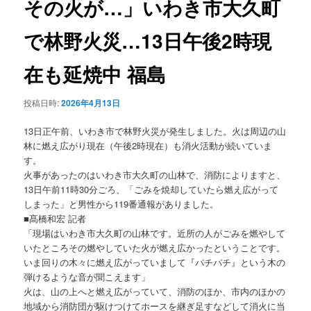
その火が…」いわき市大久町
ョ
ン
で林野火災…13日午後2時現
在も延焼中 福島
投稿日時:
2026年4月13日
13日正午前、いわき市で林野火災が発生しました。火は周辺の山
林に燃え広がり現在（午後2時現在）も消火活動が続いていま
す。
火事があったのはいわき市大久町の山林で、消防によりますと、
13日午前11時30分ごろ、「ごみを焼却していたら燃え広がって
しまった」と男性から119番通報がありました。
■髙橋和宏 記者
「現場はいわき市大久町の山林です。近所の人がごみを燃やして
いたところその燃やしていた火が燃え広かったということです。
いま回りの木々に燃え広がっていまして『パチパチ』という木の
弾けるような音が聞こえます」
火は、山の上へと燃え広がっていて、消防のほか、市内のほかの
地域から消防団が駆けつけてホースを継ぎ足すなどして消火に当