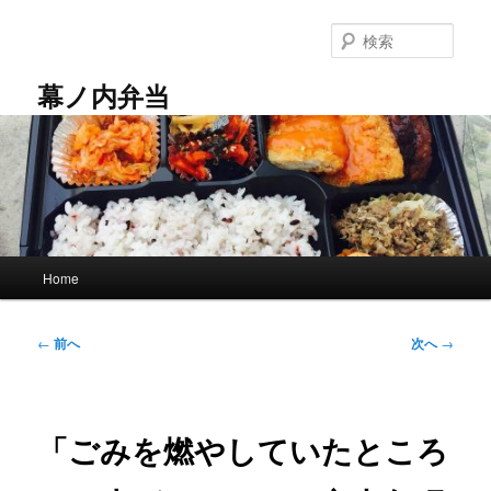
メ
イ
検
ン
索
コ
幕ノ内弁当
ン
テ
ン
ツ
へ
移
動
メ
Home
イ
ン
メ
投
←
前へ
次へ
→
ニ
稿
ュ
ナ
ー
ビ
ゲ
「ごみを燃やしていたところ
ー
シ