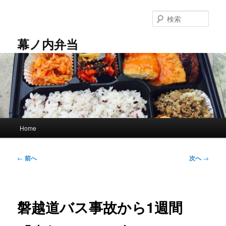
メ
イ
検
ン
索
コ
幕ノ内弁当
ン
テ
ン
ツ
へ
移
動
メ
Home
イ
ン
メ
投
←
前へ
次へ
→
ニ
稿
ュ
ナ
ー
ビ
ゲ
磐越道バス事故から1週間
ー
シ