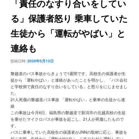
「責任のなすり合いをしてい
ョ
ン
る」保護者怒り 乗車していた
生徒から「運転がやばい」と
連絡も
投稿日時:
2026年5月13日
磐越道のバス事故からきょうで1週間です。高校生の保護者が生
徒から「運転やばい」と連絡があったことを明かし、「バス会社
と学校側で責任のなすり合いをしている」と怒りをにじませまし
た。
21人死傷の磐越道バス事故 「運転やばい」と乗車の生徒から連
絡
この事故は今月6日、福島県の磐越道で新潟市の北越高校の生徒
を乗せたマイクロバスが事故を起こし、21人が死傷したもので
す。
バスに乗車していた高校生の保護者がJNNの取材に応じ、事故を
起こす前、生徒から「運転がやばい。こすりながら運転してい