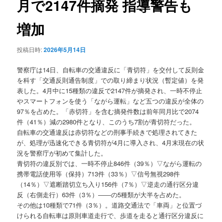
月で2147件摘発 指導警告も
ョ
ン
増加
投稿日時:
2026年5月14日
警察庁は14日、自転車の交通違反に「青切符」を交付して反則金
を科す「交通反則通告制度」での取り締まり状況（暫定値）を発
表した。4月中に15種類の違反で2147件が摘発され、一時不停止
やスマートフォンを使う「ながら運転」など五つの違反が全体の
97％を占めた。「赤切符」を含む摘発件数は前年同月比で2074
件（41％）減の2980件となり、このうち7割が青切符だった。
自転車の交通違反は赤切符などの刑事手続きで処理されてきた
が、処理が迅速化できる青切符が4月に導入され、4月末現在の状
況を警察庁が初めて集計した。
青切符の違反別では、一時不停止846件（39％）▽ながら運転の
携帯電話使用等（保持）713件（33％）▽信号無視298件
（14％）▽遮断踏切立ち入り156件（7％）▽逆走の通行区分違
反（右側走行）63件（3％）――の5種類が大半を占めた。
その他は10種類で71件（3％）。道路交通法で「車両」と位置づ
けられる自転車は原則車道走行で、歩道を走ると通行区分違反に