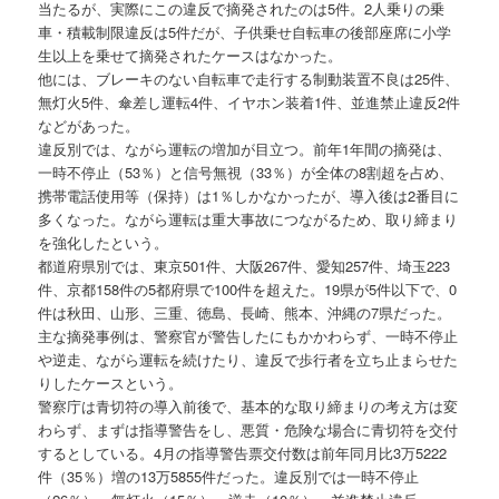
当たるが、実際にこの違反で摘発されたのは5件。2人乗りの乗
車・積載制限違反は5件だが、子供乗せ自転車の後部座席に小学
生以上を乗せて摘発されたケースはなかった。
他には、ブレーキのない自転車で走行する制動装置不良は25件、
無灯火5件、傘差し運転4件、イヤホン装着1件、並進禁止違反2件
などがあった。
違反別では、ながら運転の増加が目立つ。前年1年間の摘発は、
一時不停止（53％）と信号無視（33％）が全体の8割超を占め、
携帯電話使用等（保持）は1％しかなかったが、導入後は2番目に
多くなった。ながら運転は重大事故につながるため、取り締まり
を強化したという。
都道府県別では、東京501件、大阪267件、愛知257件、埼玉223
件、京都158件の5都府県で100件を超えた。19県が5件以下で、0
件は秋田、山形、三重、徳島、長崎、熊本、沖縄の7県だった。
主な摘発事例は、警察官が警告したにもかかわらず、一時不停止
や逆走、ながら運転を続けたり、違反で歩行者を立ち止まらせた
りしたケースという。
警察庁は青切符の導入前後で、基本的な取り締まりの考え方は変
わらず、まずは指導警告をし、悪質・危険な場合に青切符を交付
するとしている。4月の指導警告票交付数は前年同月比3万5222
件（35％）増の13万5855件だった。違反別では一時不停止