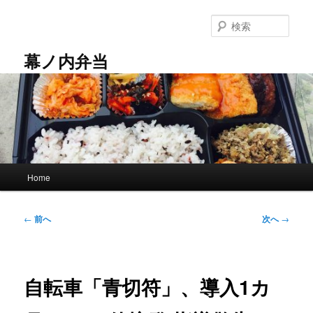
メ
イ
検
ン
索
コ
幕ノ内弁当
ン
テ
ン
ツ
へ
移
動
メ
Home
イ
ン
メ
投
←
前へ
次へ
→
ニ
稿
ュ
ナ
ー
ビ
ゲ
自転車「青切符」、導入1カ
ー
シ