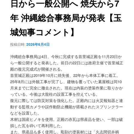
日から一般公開へ 焼失から7
ョ
ン
年 沖縄総合事務局が発表【玉
城知事コメント】
投稿日時:
2026年6月4日
沖縄総合事務局は4日、今秋に完成する首里城正殿を11月23日か
ら一般公開すると発表した。前日の22日には政府主催で首里城正
殿の復元完成式が開催される。
首里城正殿は2019年10月に焼失後、22年から本体工事に着工。
25年8月には外観工事が完了し、建物を覆っていた素屋根は同10
月末までに完全に撤去された。現在は内装の塗装作業に取りかか
っている。今後は大龍柱の設置工事を控えている。
復元に際しては防災対策を強化した。正殿内には火災報知器と連
動する監視カメラや誤作動防止機能が搭載されたスプリンクラー
などを設置した。
木材は国産ヒノキを使用。正殿の赤瓦は県産品を使い、一部は破
損した瓦を砕いて再利用した。
また、県産品も多く使用し、彫刻の塗装材には「久志間切弁柄