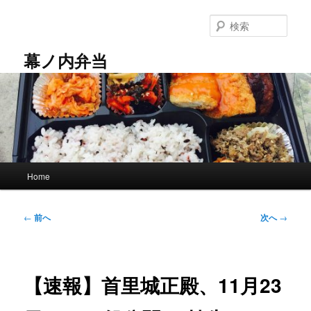
メ
イ
検
ン
索
コ
幕ノ内弁当
ン
テ
ン
ツ
へ
移
動
メ
Home
イ
ン
メ
投
←
前へ
次へ
→
ニ
稿
ュ
ナ
ー
ビ
ゲ
【速報】首里城正殿、11月23
ー
シ