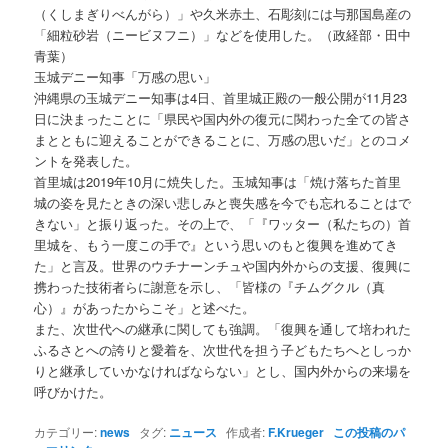
（くしまぎりべんがら）」や久米赤土、石彫刻には与那国島産の
「細粒砂岩（ニービヌフニ）」などを使用した。（政経部・田中
青葉）
玉城デニー知事「万感の思い」
沖縄県の玉城デニー知事は4日、首里城正殿の一般公開が11月23
日に決まったことに「県民や国内外の復元に関わった全ての皆さ
まとともに迎えることができることに、万感の思いだ」とのコメ
ントを発表した。
首里城は2019年10月に焼失した。玉城知事は「焼け落ちた首里
城の姿を見たときの深い悲しみと喪失感を今でも忘れることはで
きない」と振り返った。その上で、「『ワッター（私たちの）首
里城を、もう一度この手で』という思いのもと復興を進めてき
た」と言及。世界のウチナーンチュや国内外からの支援、復興に
携わった技術者らに謝意を示し、「皆様の『チムグクル（真
心）』があったからこそ」と述べた。
また、次世代への継承に関しても強調。「復興を通して培われた
ふるさとへの誇りと愛着を、次世代を担う子どもたちへとしっか
りと継承していかなければならない」とし、国内外からの来場を
呼びかけた。
カテゴリー:
news
タグ:
ニュース
作成者:
F.Krueger
この投稿のパ