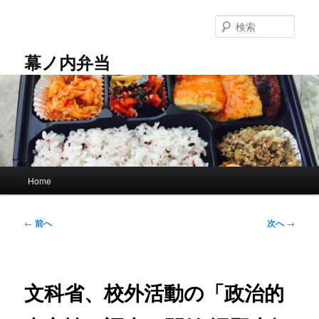
メ
イ
検
ン
索
コ
幕ノ内弁当
ン
テ
ン
ツ
へ
移
動
メ
Home
イ
ン
メ
投
←
前へ
次へ
→
ニ
稿
ュ
ナ
ー
ビ
ゲ
文科省、校外活動の「政治的
ー
シ