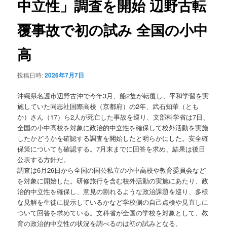
中立性」調査を開始 辺野古転
ョ
ン
覆事故で初の試み 全国の小中
高
投稿日時:
2026年7月7日
沖縄県名護市辺野古沖で今年3月、船2隻が転覆し、平和学習を実
施していた同志社国際高校（京都府）の2年、武石知華（とも
か）さん（17）ら2人が死亡した事故を巡り、文部科学省は7日、
全国の小中高校を対象に政治的中立性を確保して校外活動を実施
したかどうかを確認する調査を開始したと明らかにした。安全確
保策についても確認する。7月末までに回答を求め、結果は後日
公表する方針だ。
調査は6月26日から全国の国公私立の小中高校や教育委員会など
を対象に開始した。研修旅行を含む校外活動の実施にあたり、政
治的中立性を確保し、意見の割れるような政治課題を巡り、多様
な見解を生徒に提示しているかなど学校側の自己点検や見直しに
ついて回答を求めている。文科省が全国の学校を対象として、教
育の政治的中立性の状況を調べるのは初の試みとなる。