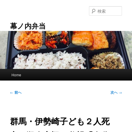
メ
イ
検
ン
索
コ
幕ノ内弁当
ン
テ
ン
ツ
へ
移
動
メ
Home
イ
ン
メ
投
←
前へ
次へ
→
ニ
稿
ュ
ナ
ー
ビ
ゲ
群馬・伊勢崎子ども２人死
ー
シ