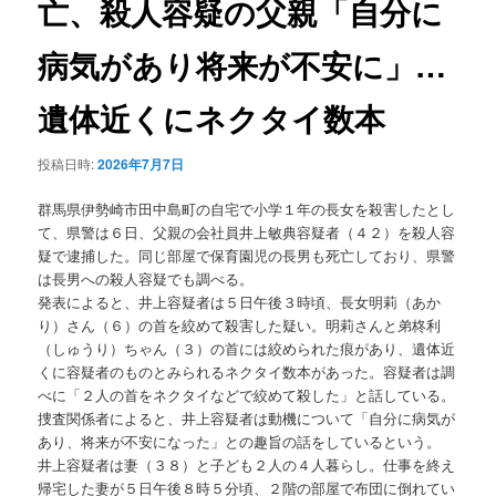
亡、殺人容疑の父親「自分に
ョ
ン
病気があり将来が不安に」…
遺体近くにネクタイ数本
投稿日時:
2026年7月7日
群馬県伊勢崎市田中島町の自宅で小学１年の長女を殺害したとし
て、県警は６日、父親の会社員井上敏典容疑者（４２）を殺人容
疑で逮捕した。同じ部屋で保育園児の長男も死亡しており、県警
は長男への殺人容疑でも調べる。
発表によると、井上容疑者は５日午後３時頃、長女明莉（あか
り）さん（６）の首を絞めて殺害した疑い。明莉さんと弟柊利
（しゅうり）ちゃん（３）の首には絞められた痕があり、遺体近
くに容疑者のものとみられるネクタイ数本があった。容疑者は調
べに「２人の首をネクタイなどで絞めて殺した」と話している。
捜査関係者によると、井上容疑者は動機について「自分に病気が
あり、将来が不安になった」との趣旨の話をしているという。
井上容疑者は妻（３８）と子ども２人の４人暮らし。仕事を終え
帰宅した妻が５日午後８時５分頃、２階の部屋で布団に倒れてい