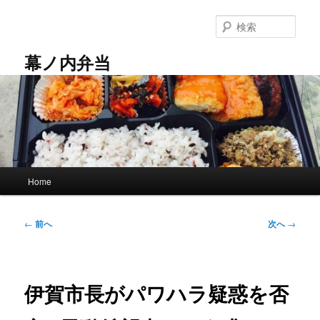
メ
イ
検
ン
索
コ
幕ノ内弁当
ン
テ
ン
ツ
へ
移
動
メ
Home
イ
ン
メ
投
←
前へ
次へ
→
ニ
稿
ュ
ナ
ー
ビ
ゲ
伊賀市長がパワハラ疑惑を否
ー
シ