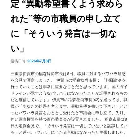
定 “異動希望書くよう求めら
ョ
ン
れた”等の市職員の申し立て
に「そういう発言は一切な
い」
投稿日時:
2026年7月8日
三重県伊賀市の稲森稔尚市長は8日、職員に対するパワハラ疑惑
を会見で否定しました。 伊賀市の稲森稔尚市長： 「指揮命令を
行っていくことは非常に重要なことだと思っています。国のガイ
ドラインが示すようなパワハラはなかったことが証明されるもの
だと確信しています」 伊賀市の稲森稔尚市長(42)を巡っては、職
員が「あなたの処遇も考えます。異動希望を書いて下さい」とい
ったパワハラ発言をおととし受けたと市議会に申し立て、先月、
強い調査権限を持つ百条委員会が設置されました。 稲森市長は8
日の定例会見で、「そういう発言は一切していないと認識してい
る」と述べ、パワハラに当たる言動はなかったと主張しました。