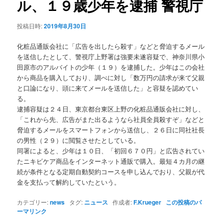
ル、１９歳少年を逮捕 警視庁
ョ
ン
投稿日時:
2019年8月30日
化粧品通販会社に「広告を出したら殺す」などと脅迫するメール
を送信したとして、警視庁上野署は強要未遂容疑で、神奈川県小
田原市のアルバイトの少年（１９）を逮捕した。少年はこの会社
から商品を購入しており、調べに対し「数万円の請求が来て父親
と口論になり、頭に来てメールを送信した」と容疑を認めてい
る。
逮捕容疑は２４日、東京都台東区上野の化粧品通販会社に対し、
「これから先、広告がまた出るようなら社員全員殺すぞ」などと
脅迫するメールをスマートフォンから送信し、２６日に同社社長
の男性（２９）に閲覧させたとしている。
同署によると、少年は１０日、「初回６７０円」と広告されてい
たニキビケア商品をインターネット通販で購入。最短４カ月の継
続が条件となる定期自動契約コースを申し込んでおり、父親が代
金を支払って解約していたという。
カテゴリー:
news
タグ:
ニュース
作成者:
F.Krueger
この投稿のパ
ーマリンク