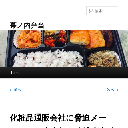
メ
イ
検
ン
索
コ
幕ノ内弁当
ン
テ
ン
ツ
へ
移
動
メ
Home
イ
ン
メ
投
←
前へ
次へ
→
ニ
稿
ュ
ナ
ー
ビ
ゲ
化粧品通販会社に脅迫メー
ー
シ