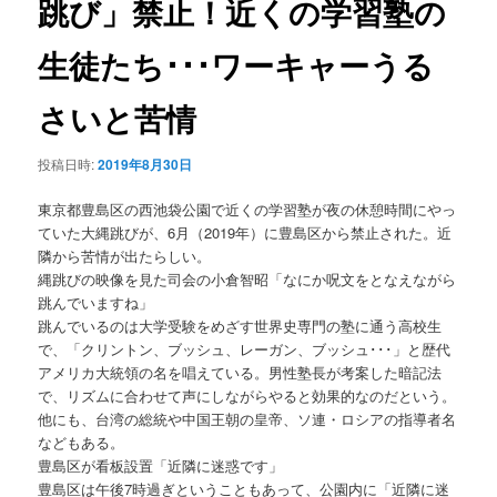
跳び」禁止！近くの学習塾の
ョ
ン
生徒たち･･･ワーキャーうる
さいと苦情
投稿日時:
2019年8月30日
東京都豊島区の西池袋公園で近くの学習塾が夜の休憩時間にやっ
ていた大縄跳びが、6月（2019年）に豊島区から禁止された。近
隣から苦情が出たらしい。
縄跳びの映像を見た司会の小倉智昭「なにか呪文をとなえながら
跳んでいますね」
跳んでいるのは大学受験をめざす世界史専門の塾に通う高校生
で、「クリントン、ブッシュ、レーガン、ブッシュ･･･」と歴代
アメリカ大統領の名を唱えている。男性塾長が考案した暗記法
で、リズムに合わせて声にしながらやると効果的なのだという。
他にも、台湾の総統や中国王朝の皇帝、ソ連・ロシアの指導者名
などもある。
豊島区が看板設置「近隣に迷惑です」
豊島区は午後7時過ぎということもあって、公園内に「近隣に迷