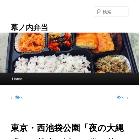
メ
イ
検
ン
索
コ
幕ノ内弁当
ン
テ
ン
ツ
へ
移
動
メ
Home
イ
ン
メ
投
←
前へ
次へ
→
ニ
稿
ュ
ナ
ー
ビ
ゲ
東京・西池袋公園「夜の大縄
ー
シ