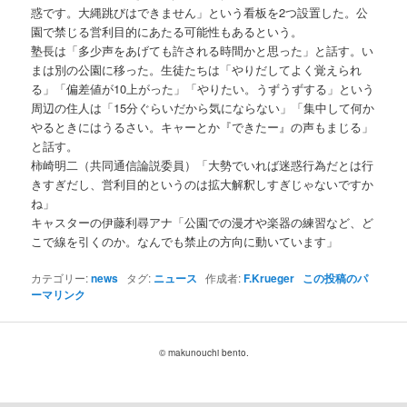
惑です。大縄跳びはできません」という看板を2つ設置した。公
園で禁じる営利目的にあたる可能性もあるという。
塾長は「多少声をあげても許される時間かと思った」と話す。い
まは別の公園に移った。生徒たちは「やりだしてよく覚えられ
る」「偏差値が10上がった」「やりたい。うずうずする」という
周辺の住人は「15分ぐらいだから気にならない」「集中して何か
やるときにはうるさい。キャーとか『できたー』の声もまじる」
と話す。
柿崎明二（共同通信論説委員）「大勢でいれば迷惑行為だとは行
きすぎだし、営利目的というのは拡大解釈しすぎじゃないですか
ね」
キャスターの伊藤利尋アナ「公園での漫才や楽器の練習など、ど
こで線を引くのか。なんでも禁止の方向に動いています」
カテゴリー:
news
タグ:
ニュース
作成者:
F.Krueger
この投稿のパ
ーマリンク
© makunouchi bento.