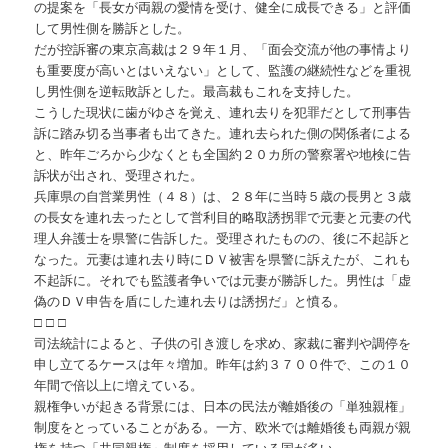
の提案を「長女が両親の愛情を受け、健全に成長できる」と評価
して男性側を勝訴とした。
だが控訴審の東京高裁は２９年１月、「面会交流が他の事情より
も重要度が高いとはいえない」として、監護の継続性などを重視
し男性側を逆転敗訴とした。最高裁もこれを支持した。
こうした現状に歯がゆさを覚え、連れ去りを犯罪だとして刑事告
訴に踏み切る当事者も出てきた。連れ去られた側の関係者による
と、昨年ごろから少なくとも全国約２０カ所の警察署や地検に告
訴状が出され、受理された。
兵庫県の自営業男性（４８）は、２８年に当時５歳の長男と３歳
の長女を連れ去ったとして営利目的略取誘拐罪で元妻と元妻の代
理人弁護士を県警に告訴した。受理されたものの、後に不起訴と
なった。元妻は連れ去り時にＤＶ被害を県警に訴えたが、これも
不起訴に。それでも監護者争いでは元妻が勝訴した。男性は「虚
偽のＤＶ申告を盾にした連れ去りは誘拐だ」と憤る。
□ □ □
司法統計によると、子供の引き渡しを求め、家裁に審判や調停を
申し立てるケースは年々増加。昨年は約３７００件で、この１０
年間で倍以上に増えている。
親権争いが起きる背景には、日本の民法が離婚後の「単独親権」
制度をとっていることがある。一方、欧米では離婚後も両親が親
権を持つ「共同親権」制度を採用している国が多い。