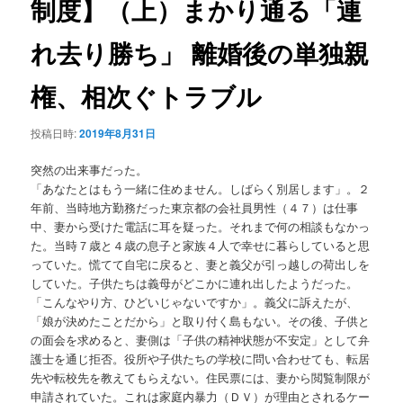
制度】（上）まかり通る「連
ョ
ン
れ去り勝ち」 離婚後の単独親
権、相次ぐトラブル
投稿日時:
2019年8月31日
突然の出来事だった。
「あなたとはもう一緒に住めません。しばらく別居します」。２
年前、当時地方勤務だった東京都の会社員男性（４７）は仕事
中、妻から受けた電話に耳を疑った。それまで何の相談もなかっ
た。当時７歳と４歳の息子と家族４人で幸せに暮らしていると思
っていた。慌てて自宅に戻ると、妻と義父が引っ越しの荷出しを
していた。子供たちは義母がどこかに連れ出したようだった。
「こんなやり方、ひどいじゃないですか」。義父に訴えたが、
「娘が決めたことだから」と取り付く島もない。その後、子供と
の面会を求めると、妻側は「子供の精神状態が不安定」として弁
護士を通じ拒否。役所や子供たちの学校に問い合わせても、転居
先や転校先を教えてもらえない。住民票には、妻から閲覧制限が
申請されていた。これは家庭内暴力（ＤＶ）が理由とされるケー