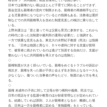
日本では親権のない親はほとんど子育てに関わることができず、
面会交流も親権者の意向で制限される。親権者の再婚相手などに
よる児童虐待にもつながっているとの指摘もある。法務省は選択
制などでの共同親権導入を含めた制度見直しの検討に乗り出して
いる。
上野弁護士は「昔と違って今は父親も育児に参加する。これから
の時代に合った法制度や裁判所の運用が必要だ」と強調する。
一方で慎重な意見もある。東北大の水野紀子教授（民法）は指摘
する。「日本は他国と異なり、ＤＶや虐待に対する支援が貧弱
で、被害者に残されているのは逃げて別居する自由だけ。支援が
整わないうちに共同親権を導入するのは危険だ」
◇
親権制度が大きく揺らいでいる。親権をめぐるトラブルや訴訟が
相次ぎ、親権を失った親が子供と会えず生き別れとなるケースも
少なくない。傷ついた当事者の声をたどり、制度のあり方を考え
る。
◇
親権 未成年の子供に対して父母が持つ権利や義務。民法では、
日常の世話をする監護や教育のほか財産管理などが定められてい
る。結婚していれば原則、２人が親権者となるが、離婚した場
合、日本は一方を親権者に定める「単独親権」をとっている。