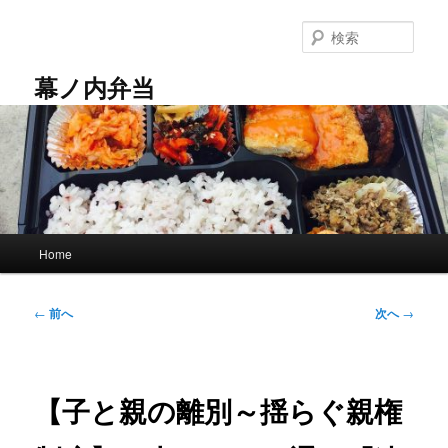
メ
イ
検
ン
索
コ
幕ノ内弁当
ン
テ
ン
ツ
へ
移
動
メ
Home
イ
ン
メ
投
←
前へ
次へ
→
ニ
稿
ュ
ナ
ー
ビ
ゲ
【子と親の離別～揺らぐ親権
ー
シ