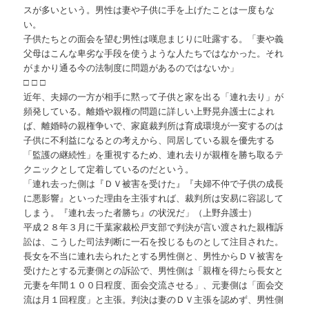
スが多いという。男性は妻や子供に手を上げたことは一度もな
い。
子供たちとの面会を望む男性は嘆息まじりに吐露する。「妻や義
父母はこんな卑劣な手段を使うような人たちではなかった。それ
がまかり通る今の法制度に問題があるのではないか」
□ □ □
近年、夫婦の一方が相手に黙って子供と家を出る「連れ去り」が
頻発している。離婚や親権の問題に詳しい上野晃弁護士によれ
ば、離婚時の親権争いで、家庭裁判所は育成環境が一変するのは
子供に不利益になるとの考えから、同居している親を優先する
「監護の継続性」を重視するため、連れ去りが親権を勝ち取るテ
クニックとして定着しているのだという。
「連れ去った側は『ＤＶ被害を受けた』『夫婦不仲で子供の成長
に悪影響』といった理由を主張すれば、裁判所は安易に容認して
しまう。『連れ去った者勝ち』の状況だ」（上野弁護士）
平成２８年３月に千葉家裁松戸支部で判決が言い渡された親権訴
訟は、こうした司法判断に一石を投じるものとして注目された。
長女を不当に連れ去られたとする男性側と、男性からＤＶ被害を
受けたとする元妻側との訴訟で、男性側は「親権を得たら長女と
元妻を年間１００日程度、面会交流させる」、元妻側は「面会交
流は月１回程度」と主張。判決は妻のＤＶ主張を認めず、男性側