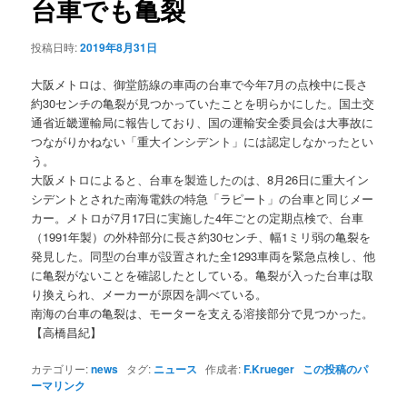
台車でも亀裂
ョ
ン
投稿日時:
2019年8月31日
大阪メトロは、御堂筋線の車両の台車で今年7月の点検中に長さ
約30センチの亀裂が見つかっていたことを明らかにした。国土交
通省近畿運輸局に報告しており、国の運輸安全委員会は大事故に
つながりかねない「重大インシデント」には認定しなかったとい
う。
大阪メトロによると、台車を製造したのは、8月26日に重大イン
シデントとされた南海電鉄の特急「ラピート」の台車と同じメー
カー。メトロが7月17日に実施した4年ごとの定期点検で、台車
（1991年製）の外枠部分に長さ約30センチ、幅1ミリ弱の亀裂を
発見した。同型の台車が設置された全1293車両を緊急点検し、他
に亀裂がないことを確認したとしている。亀裂が入った台車は取
り換えられ、メーカーが原因を調べている。
南海の台車の亀裂は、モーターを支える溶接部分で見つかった。
【高橋昌紀】
カテゴリー:
news
タグ:
ニュース
作成者:
F.Krueger
この投稿のパ
ーマリンク