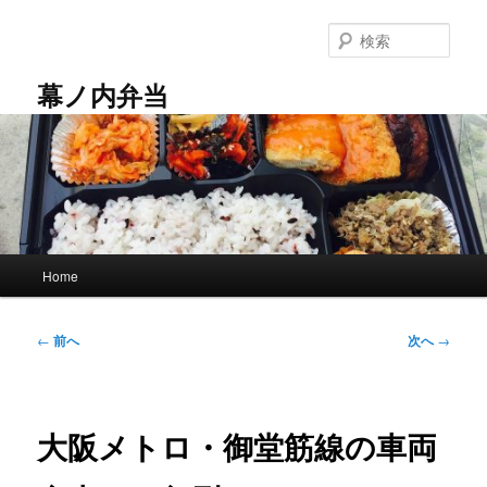
メ
イ
検
ン
索
コ
幕ノ内弁当
ン
テ
ン
ツ
へ
移
動
メ
Home
イ
ン
メ
投
←
前へ
次へ
→
ニ
稿
ュ
ナ
ー
ビ
ゲ
大阪メトロ・御堂筋線の車両
ー
シ