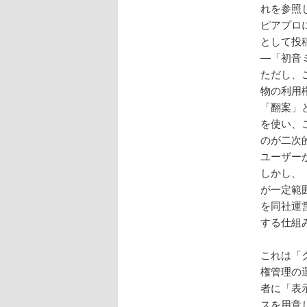
れを参照
ピアプロ
として投
―「初音
ただし、
物の利用
「翻案」
を使い、
のが二次
ユーザー
しかし、
が一定範
を同社運
する仕組
これは「
権管理の
者に「表
スを用意