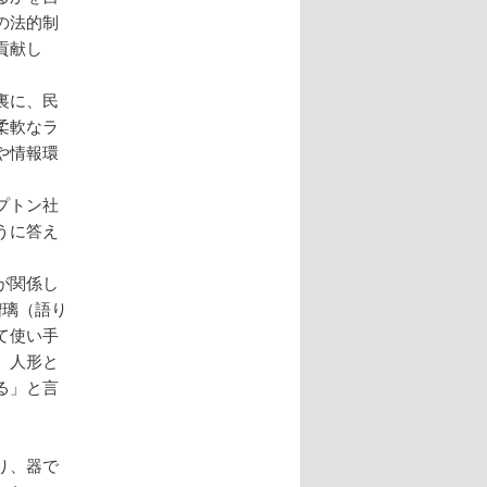
の法的制
貢献し
裏に、民
柔軟なラ
や情報環
プトン社
うに答え
が関係し
瑠璃（語り
て使い手
、人形と
る」と言
り、器で