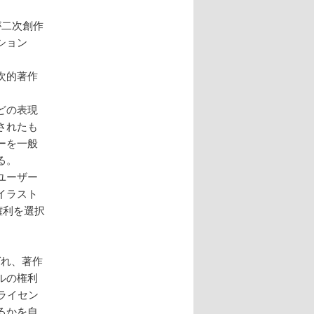
が二次創作
ション
）
次的著作
どの表現
されたも
ーを一般
る。
ユーザー
イラスト
権利を選択
ばれ、著作
ルの権利
ライセン
るかを自