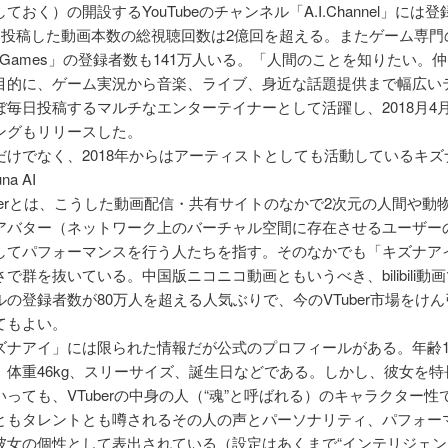
ておく）の開設するYouTubeのチャンネル「A.I.Channel」には
人、投稿した動画本数の総視聴回数は2億回を超える。またゲーム専門
I.Games」の登録者数も141万人いる。「人間のことを知りたい。
目的に、ゲーム実況から音楽、ライブ、身近な話題提供まで幅広い
ぼ毎日投稿するマルチなエンターテイナーとして活躍し、2018月4
ングもリリースした。
だけでなく、2018年からはアーティストとしても活動しているキズ
na AI
uberとは、こうした動画配信・共有サイトのなかで2次元の人間や動
アバター（ネットワーク上のバーチャル空間に存在させるユーザー
してパフォーマンスを行う人たちを指す。そのなかでも「キズナア
で群を抜いている。中国版ニコニコ動画ともいうべき、bilibili動
ルの登録者数が80万人を超える人気ぶりで、今のVTuber市場をけ
てもよい。
ズナアイ」には限られた情報だが公式のプロフィールがある。年齢1
m、体重46kg、スリーサイズ、誕生日などである。しかし、彼女を
っても、VTuberの中身の人（“魂”と呼ばれる）のキャラクター性
ともタレントとも噂されるその人の声とパーソナリティ、パフォー
彼女の個性として表出されている（設定はあくまで“インテリジェン