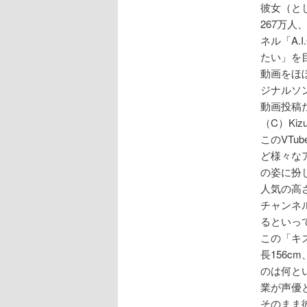
彼女（とし
267万
ネル「A.
たい」を
動画をほ
ジナルソ
動画投稿
（C）Kizu
このVT
ど様々な
の姿に扮
人気の高さ
チャンネ
るといっ
この「キ
長156c
のは何とい
業が声優
そのまま