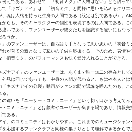
う例えである。あわせて「『初音ミク』に人格はない」とも語って
して「キズナアイ」は、「初音ミク」と同様に思いを込めるクリエ
が、魂は人格を持った生身の人間である（設定は別であるが）。AI
ながらも、そのキャラクターの個性を表現するのは人間である。こ
る違いであり、ファンユーザーが彼女たちを認識する違いにもなっ
だろうか。
ク」のファンユーザーは、自ら語り手となって思い思いの「初音ミ
ぞれが育ての親となって互いの子供を応援する。そのため、表情や
な「初音ミク」のパフォーマンスも快く受け入れることができる。
キズナアイ」のファンユーザーは、あくまで唯一無二の存在として
。外見は同じであっても、中身の人間が代わると、もはや本人とは
の「キズナアイの分裂」動画がファンの間で議論を呼んだのも、こ
れる。
この違いを「ユーザー・コミュニティ」という切り口から考えてみ
ー・コミュニティ」とは顧客やユーザーが集まる場であり、情報交
所である。
アイ」のコミュニティはわかりやすい。これまでのミュージシャン
プを応援するファンクラブと同様の集まりとして理解できるからで