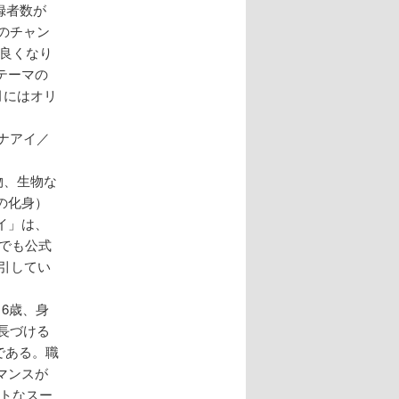
登録者数が
のチャン
仲良くなり
テーマの
月にはオリ
ナアイ／
物、生物な
の化身）
イ」は、
画でも公式
ん引してい
6歳、身
特長づける
である。職
マンスが
トなスー