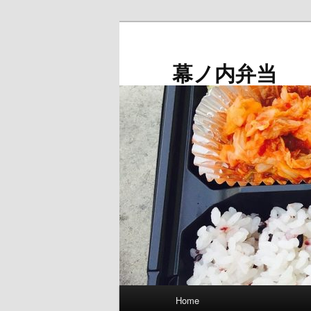
メ
イ
ン
幕ノ内弁当
コ
ン
テ
ン
ツ
へ
移
動
メ
Home
イ