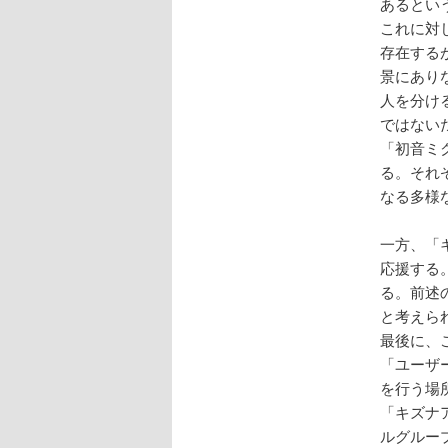
あるとい
これに対
存在する
景にあり
人を分け
ではない
「初音ミ
る。それ
なる多様
一方、「
応援する
る。前述
と考えら
最後に、
「ユーザ
を行う場
「キズナ
ルグルー