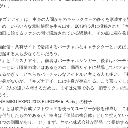
だが）。
er「キズナアイ」は、中身の人間がそのキャラクターの多くを形成す
ため、いろいろな意味解釈を生み出す。2019年5月に投稿された「
動画に始まるファンの間で議論されている騒動も、その点に端を発
画配信・共有サイトで活躍するバーチャルなキャラクターといえば
想起する人も少なくないだろう。
ク」と「キズナアイ」。前者はバーチャルシンガー、後者はバーチ
ナーという職業の違いはあるものの、動画サイトに登場してパフォ
みるかぎり、どちらもバーチャルなアイドルと考える人も多い。「
中身がないが、「キズナアイ」には中身が存在する。こう言ってし
が、2人の違いを考えるために、まずは先輩である「初音ミク」の
ろう。
E MIKU EXPO 2018 EUROPE in Paris」の様子
ク」とは歌声合成ソフトウェアを使ってユーザーが歌を作成し、こ
を付与したものであるが、筆者は「価値の複合体」として捉えてい
４つの側面があり、（1）まず、ヤマハ株式会社が開発して提供す