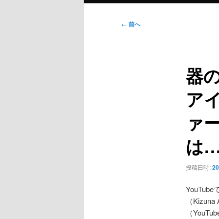
ン
メ
投
←
前へ
ニ
稿
ュ
ナ
ー
ビ
器
ゲ
ー
アイ
シ
ョ
ァ
ン
は
投稿日時:
2
YouTu
（Kizu
（YouT