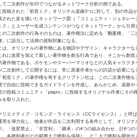
して二次創作が矢印でつながるネットワーク分析の例である。
に投稿された「初音ミク」オリジナル楽曲3つに対して、別の作品
稿された姿を描いたネットワーク図（『コミュニティ・ジェネレー
ミク」とユーザー生成コンテンツがつなぐネットワーク』から引用
この二次創作の行為そのものは、著作権法に定める「翻案権」「二
権」に該当して法律の規制対象になる。
とは、オリジナルの著作物にある物語やデザイン、キャラクターな
これに改変を加えて新しい著作物を創る行為であり、そこから創造
的著作物である。ポケモンやスーパーマリオなどの人気キャラクタ
が二次創作して公開するには、常に原著作者からの許諾が必要にな
「初音ミク」の著作権を有するクリプトン社は、この二次著作物を
囲で自由に投稿できるガイドラインを作成し、あらかじめ、楽曲や
営の投稿コミュニティ「piapro」に投稿するオリジナル作者にその
みを取り入れた。
クリエイティブ・コモンズ・ライセンス（CCライセンス）」と呼
運用を弾力化し、他者が作品を二次利用する条件として、オリジナ
示」「改変禁止」「非営利」「継承」の4つの組み合わせ、計6つの
し、各権利者がどの範囲まで権利を保持し、どこまで権利を開放す