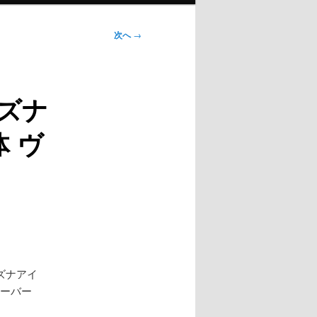
次へ
→
ズナ
 ヴ
キズナアイ
ューバー
。