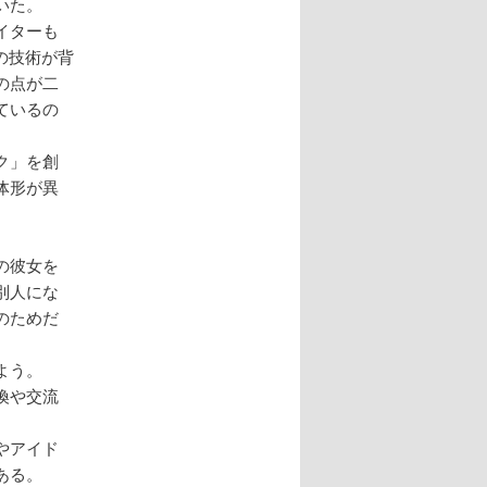
いた。
イターも
の技術が背
の点が二
ているの
ク」を創
体形が異
の彼女を
別人にな
のためだ
よう。
換や交流
やアイド
ある。