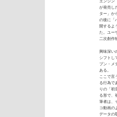
エンジン
が発売し
ター」か
の後に「
開するよ
た。ユー
二次創作
興味深い
シフトし
プン・メ
ある。
ここで言
る行為で
りの「初
る形で、
筆者は、
コ動画の
データの