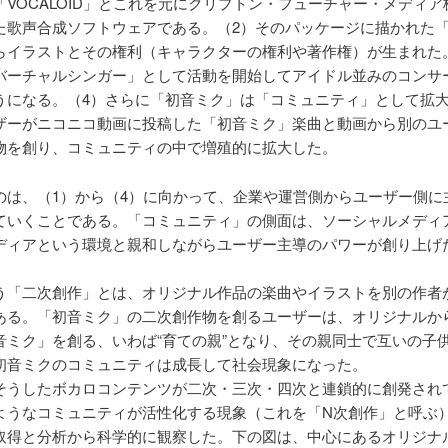
「VOCALOID」とこれを元にクリプトン・フューチャー・メディア
た歌声合成ソフトウェアである。（2）そのパッケージに描かれた
らイラストとその権利（キャラクターの権利や著作権）が生まれた
バーチャルシンガー」として活動を開始してアイドル並みのコンサ
うになる。（4）さらに「初音ミク」は「コミュニティ」として拡
ザーがニコニコ動画に投稿した「初音ミク」楽曲と動画から別のユ
物を創り、コミュニティの中で増殖的に拡大した。
のは、（1）から（4）に向かって、企業や運営側からユーザー側に
ていくことである。「コミュニティ」の側面は、ソーシャルメディ
ディアという環境と親和しながらユーザー主導のパワーが創り上げ
う「二次創作」とは、オリジナル作品の楽曲やイラストを別の作者
ある。「初音ミク」の二次創作物を創るユーザーは、オリジナルか
音ミク」を創る、いわば“育ての親”となり、その親同士で互いの子
初音ミクのコミュニティは成長して社会現象になった。
そうしたボカロコンテンツが二次・三次・四次と連鎖的に創発され
ようなコミュニティが活性化する現象（これを「N次創作」と呼ぶ
取得と分析から科学的に観察した。下の図は、中心にあるオリジナ