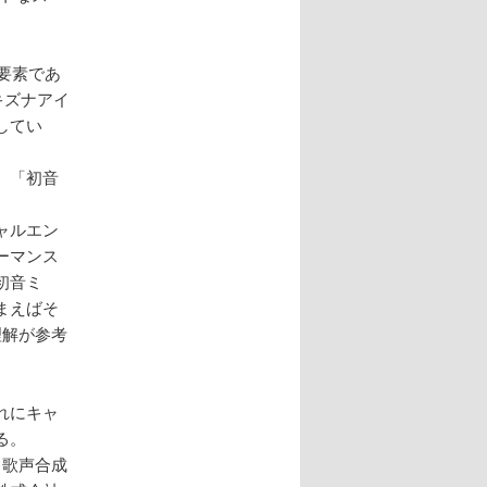
る要素であ
キズナアイ
してい
、「初音
ャルエン
ーマンス
初音ミ
まえばそ
理解が参考
れにキャ
る。
る歌声合成