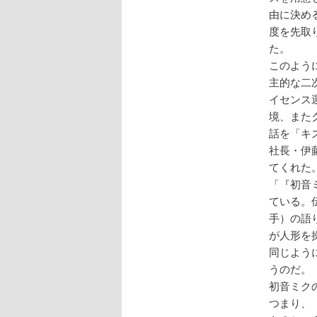
由に決め
度を先取
た。
このよう
主的な二
イセンス
境、また
話を「キ
社長・伊
てくれた
「『初音
ている。
手）の語
が人形を
同じよう
うのだ。
初音ミクのル
つまり、