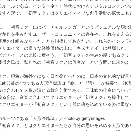
るルールである。インターネット時代におけるデジタルコンテンツ
りする形で、「初音ミク」はクリエイティブな創作活動の拡大にも
に、「初音ミク」にはバーチャルシンガーというビジュアルな顔の
次創作を生みだすユーザー・コミュニティの存在や、これを支える
運用の仕組みがあったことを指摘しておきたい。これらのインフラ
クリエイターの様々な経験価値の上に「キズナアイ」は登場した。
ズナアイ」との比較に戻そう。「初音ミク」の生みの親であるクリ
藤博之氏は、私たちの「初音ミクとは何者か」という問いに次のよ
。
ミク』現象が海外ではなく日本発だったのは、日本の文化的な背景
伝統芸能の1つである人形浄瑠璃は『劇』と『語り』が特長で、浄
りに合わせて人形が演じる舞台芸術である。三味線の伴奏に合わせ
操る姿は、音楽に合わせてクリエイターが『初音ミク』を操作して
にクリエイターが『初音ミク』という器に魂を込めている姿に重な
ーツにある「人形浄瑠璃」／Photo by gettyimages
「初音ミク」とはクリエイターたちが自分の思いを込める人形であ