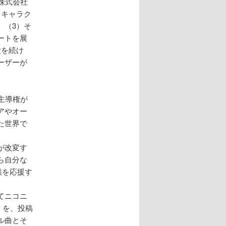
株式会社
「キャラク
。（3）そ
ートを展
大を続け
ーザーが
主導権が
アやオー
た世界で
が改変す
ら自分な
供を応援す
てニコニ
）を、投稿
ル曲とそ