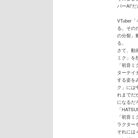
パーAI”
VTub
る。その
の分裂」
る。
さて、動
ミク」を
「初音ミ
ターテイ
する姿を
ク」には
れまでだ
になるだ
「HATSUN
「初音ミ
ラクター
それには