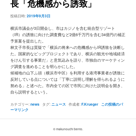
長「危機感から誘致」
ョ
ン
投稿日時:
2019年9月3日
横浜市議会が3日開会し、市はカジノを含む統合型リゾート
（IR）の誘致に向けた調査費など2億6千万円を含む34億円の補正
予算案を提出した。
林文子市長は質疑で「横浜の将来への危機感からIR誘致を決断し
た。国家的なビッグプロジェクトであり、横浜の観光や地域経済
をけん引する事業だ」と意気込みを語り、市独自のマーケティン
グ調査を進めることを明らかにした。
候補地の山下ふ頭（横浜市中区）を利用する港湾事業者が誘致に
反対している点については「丁寧に説明し理解を得られるように
努める」と述べた。市内全ての区で市民に向けた説明会を開き、
自ら説明するという。
カテゴリー:
news
タグ:
ニュース
作成者:
F.Krueger
この投稿のパ
ーマリンク
© makunouchi bento.