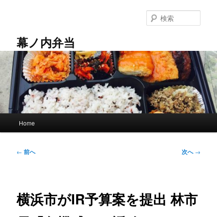
メ
イ
検
ン
索
コ
幕ノ内弁当
ン
テ
ン
ツ
へ
移
動
メ
Home
イ
ン
メ
投
←
前へ
次へ
→
ニ
稿
ュ
ナ
ー
ビ
ゲ
横浜市がIR予算案を提出 林市
ー
シ