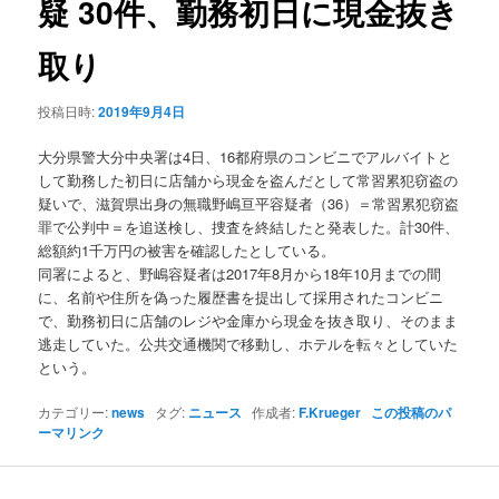
疑 30件、勤務初日に現金抜き
ョ
ン
取り
投稿日時:
2019年9月4日
大分県警大分中央署は4日、16都府県のコンビニでアルバイトと
して勤務した初日に店舗から現金を盗んだとして常習累犯窃盗の
疑いで、滋賀県出身の無職野嶋亘平容疑者（36）＝常習累犯窃盗
罪で公判中＝を追送検し、捜査を終結したと発表した。計30件、
総額約1千万円の被害を確認したとしている。
同署によると、野嶋容疑者は2017年8月から18年10月までの間
に、名前や住所を偽った履歴書を提出して採用されたコンビニ
で、勤務初日に店舗のレジや金庫から現金を抜き取り、そのまま
逃走していた。公共交通機関で移動し、ホテルを転々としていた
という。
カテゴリー:
news
タグ:
ニュース
作成者:
F.Krueger
この投稿のパ
ーマリンク