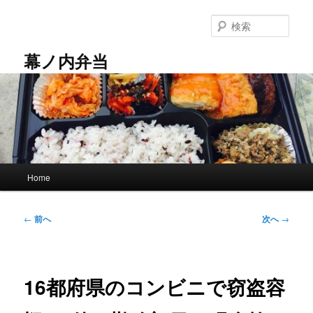
メ
イ
検
ン
索
コ
幕ノ内弁当
ン
テ
ン
ツ
へ
移
動
メ
Home
イ
ン
メ
投
←
前へ
次へ
→
ニ
稿
ュ
ナ
ー
ビ
ゲ
16都府県のコンビニで窃盗容
ー
シ