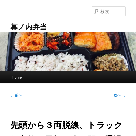
メ
イ
検
ン
索
コ
幕ノ内弁当
ン
テ
ン
ツ
へ
移
動
メ
Home
イ
ン
メ
投
←
前へ
次へ
→
ニ
稿
ュ
ナ
ー
ビ
ゲ
先頭から３両脱線、トラック
ー
シ