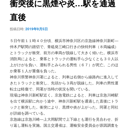
衝突後に黒煙や炎…駅を通過
ョ
ン
直後
投稿日時:
2019年9月5日
５日午前１１時４０分頃、横浜市神奈川区の京急線神奈川新町―
仲木戸駅間の踏切で、青砥発三崎口行きの快特列車（８両編成）
とトラックが衝突、前方の車両が脱線して大きく傾いた。横浜市
消防局によると、乗客とトラックの運転手ら少なくとも３０人以
上がけがを負い、運転手とみられる男性（６７）が死亡。このほ
か乗客１人が重傷を負った。
神奈川県警神奈川署によると、列車は右側から線路内に進入して
きたトラックと衝突し、先頭から３両が脱線した。列車の男性運
転士は軽傷で、同署が当時の状況を聞いている。
現場は神奈川新町駅近く。京急電鉄によると、列車は京急川崎駅
を出て横浜駅に向かう途中、神奈川新町駅を通過した直後にトラ
ックと衝突した。衝突により、黒煙や炎が上がった。同署と同社
が詳細を調べている。
京急線は京急川崎―上大岡駅間で上下線とも運行を見合わせ、折
り返し運転を実施。国土交通省は、運輸安全委員会が原因調査を