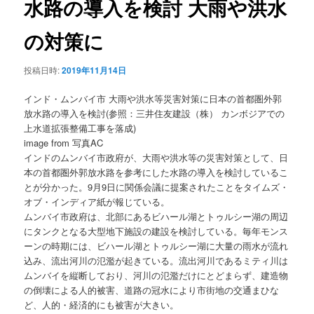
水路の導入を検討 大雨や洪水
ョ
ン
の対策に
投稿日時:
2019年11月14日
インド・ムンバイ市 大雨や洪水等災害対策に日本の首都圏外郭
放水路の導入を検討(参照：三井住友建設（株） カンボジアでの
上水道拡張整備工事を落成)
image from 写真AC
インドのムンバイ市政府が、大雨や洪水等の災害対策として、日
本の首都圏外郭放水路を参考にした水路の導入を検討しているこ
とが分かった。9月9日に関係会議に提案されたことをタイムズ・
オブ・インディア紙が報じている。
ムンバイ市政府は、北部にあるビハール湖とトゥルシー湖の周辺
にタンクとなる大型地下施設の建設を検討している。毎年モンス
ーンの時期には、ビハール湖とトゥルシー湖に大量の雨水が流れ
込み、流出河川の氾濫が起きている。流出河川であるミティ川は
ムンバイを縦断しており、河川の氾濫だけにとどまらず、建造物
の倒壊による人的被害、道路の冠水により市街地の交通まひな
ど、人的・経済的にも被害が大きい。