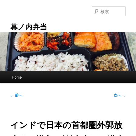
メ
イ
検
ン
索
コ
幕ノ内弁当
ン
テ
ン
ツ
へ
移
動
メ
Home
イ
ン
メ
投
←
前へ
次へ
→
ニ
稿
ュ
ナ
ー
ビ
ゲ
インドで日本の首都圏外郭放
ー
シ