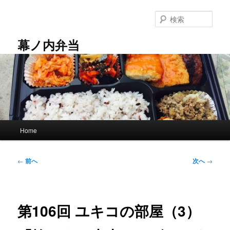
メ
イ
検
ン
索
コ
幕ノ内弁当
ン
テ
ン
ツ
へ
移
動
メ
Home
イ
ン
メ
投
←
前へ
次へ
→
ニ
稿
ュ
ナ
ー
ビ
ゲ
第106回 ユキコの部屋（3）
ー
シ