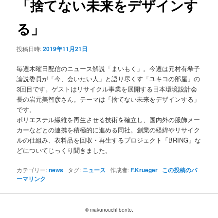
「捨てない未来をデザインす
ョ
ン
る」
投稿日時:
2019年11月21日
毎週木曜日配信のニュース解説「まいもく」。今週は元村有希子
論説委員が「今、会いたい人」と語り尽くす「ユキコの部屋」の
3回目です。ゲストはリサイクル事業を展開する日本環境設計会
長の岩元美智彦さん。テーマは「捨てない未来をデザインする」
です。
ポリエステル繊維を再生させる技術を確立し、国内外の服飾メー
カーなどとの連携を積極的に進める同社。創業の経緯やリサイク
ルの仕組み、衣料品を回収・再生するプロジェクト「BRING」な
どについてじっくり聞きました。
カテゴリー:
news
タグ:
ニュース
作成者:
F.Krueger
この投稿のパ
ーマリンク
© makunouchi bento.