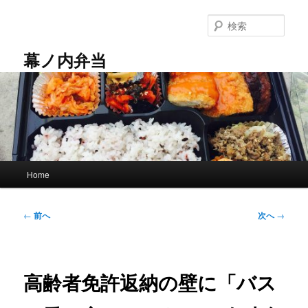
メ
イ
検
ン
索
コ
幕ノ内弁当
ン
テ
ン
ツ
へ
移
動
メ
Home
イ
ン
メ
投
←
前へ
次へ
→
ニ
稿
ュ
ナ
ー
ビ
ゲ
高齢者免許返納の壁に「バス
ー
シ