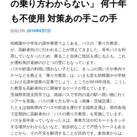
の乗り方わからない」 何十年
ョ
ン
も不使用 対策あの手この手
投稿日時:
2019年9月7日
幼稚園や小学生の課外事業でよくある、バスの「乗り方教室」
が、高齢者向けに行われることが増えてきました。長年バスを利
用していなかったため、乗ること自体に抵抗を感じる人も。これ
が運転免許返納のひとつの壁にもなっています。
バスや鉄道の利用に慣れない子どもに、きっぷの買い方や車内マ
ナーなどを教える「乗り方教室」は、いまも昔も幼稚園や小学校
における課外授業の定番でしょう。ところが2019年現在、こうし
た教室を高齢者向けに開催するケースが増えています。
茨城県常陸太田市では、路線バスで市内の道の駅へ買い物に行く
ツアーを実施。バスの乗り方も学べる（画像：茨城交通）。
たとえば福島県内でバスや鉄道を運行する福島交通は、県内各地
で定期的に高齢者向け「バスの乗り方教室」を実施しています。
バスを長年使っていなかった人は、乗車方法やICカードをタッチ
する場所がわからないなど、初歩的なことで戸惑うケースもある
ことから、その不安を解消することが目的です。参加者からは、