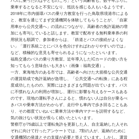
バスに乗ったのは子どものころ」という高齢者も。数十年ぶりに
乗車するとなると不安になり、抵抗を感じる人もいるようです。
2018年に市内循環バスの乗り方教室を行った鳥取県境港市による
と、教室を通じてまず交通機関を体験してもらうことが、「自家
用車から公共交通へ」の流れにつながり、高齢者の免許返納の増
加にも寄与していると話します。教室で配布する無料乗車券の利
用状況も順調で、参加者からは、「鉄道とバスの接続がよくな
い」「運行系統ごとにバスを色分けすればわかりやすいのでは」
など、積極的な意見も寄せられるようになったといいます。
福島交通のバスの乗り方教室。近年導入したICカードの使い方を
知ってもらう意味合いも大きい（画像：福島交通）。
一方、東海地方のある市では、高齢者へ向けた大規模な公共交通
の運賃助成で免許返納が急増し、「公共交通への転換」にある程
度成功したものの、実際にはさまざまな問題が出ています。バス
に不慣れな人の利用が増加し、運行に影響を与えるケースもある
のです。現地の運転手さんによると、慣れない人は自分が乗るべ
きバスや乗車方法がわからず、走行中も車内で歩き回ることもあ
り、その都度ていねいに乗車方法や車内マナーを説明するなど、
気の抜けない状況が長らく続いたといいます。
警察庁が75歳以上で運転免許を更新した人、自主返納した人それ
ぞれに向けて行ったアンケートでは、7割の人が、返納のために
交通機関の発達とその支援が必要と答えています。しかし、運賃