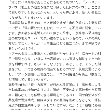
「近くにバス路線があることにも初めて気づいた」「ノンステッ
プバス（地上との段差を極力取り除いた低床式のバス）がここま
で乗りやすいと思わなかった」といった声があり、新しい発見に
つながることも多いといいます。
茨城県常陸太田市では、市と茨城交通が「市内路線バスを乗り継
いで行く『道の駅ひたちおおた』ツアー」を不定期に開催してい
ます。参加者が自宅近くのバス停から乗車し、別路線へ乗り継ぎ
道の駅や地元スーパーで買い物をするというもので、バスの乗り
方だけでなく、それが「日常生活にどう役立つか」まで体験でき
るというわけです。
ツアーの参加には乗車ぶんの運賃がかかりますが、ICカードの利
用で割引となり、75歳以上の高齢者にバス運賃を補助する市の制
度を利用すれば、さらに安くなります。市としては、そうした制
度をアピールできる絶好の機会でもあるのです。茨城交通による
と、ツアーを開催した地区では、バスの利用者が月あたり数名ほ
ど増加しているといいます。
高齢者向けの「乗り方教室」が行われる背景には、高齢者による
自動車事故の増加があります。運転に不安のある高齢者が自家用
車に頼らなくても移動できる環境をつくるべく、国や自治体が公
共交通の運賃助成、路線やダイヤの整備を進めるなどして、運転
免許の自主返納をサポートしていますが、なかには「最後に路線