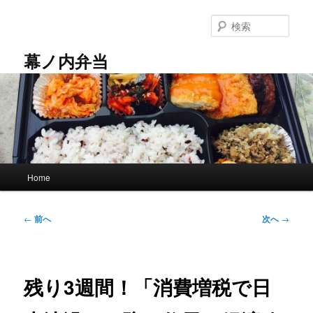
メ
イ
検
ン
索
コ
幕ノ内弁当
ン
テ
ン
ツ
へ
移
動
メ
Home
イ
ン
メ
投
←
前へ
次へ
→
ニ
稿
ュ
ナ
ー
ビ
ゲ
残り3週間！「消費増税で日
ー
シ