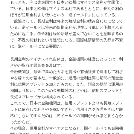
もっとも、今は先進国でも日本と欧州はマイナス金利が常態化し
ている。日本と欧州はマイナス金利であるとともに、長期金利の
ほうが短期金利より低いという「逆イールド」になっている。
一般論として、長期金利は将来の短期金利の積み合わせになって
いる。逆イールドは将来の短期金利が現在より低いと予想される
ために起こる。低金利は経済活動が盛んでないことを意味するの
で、不況の前触れという連想になる。国際経済情勢の先行き不安
は、逆イールドになる要因だ。
長期金利のマイナスそれ自体は、金融機関の経営にとっては、利
ざやが取れず悪影響を及ぼす。
金融機関は、預金で集めたカネを貸出や有価証券で運用して利ざ
やを稼ぐのが基本だ。一般的に、運用の金利は同じ期間の預金金
利に信用スプレッドを加えたものだ。また、預金の期間は運用の
期間より短い。このため金融機関の利ざやは、信用スプレッドと
長短スプレッドから構成されている。
これまで、日本の金融機関は、信用スプレッドよりも長短スプレ
ッドに依存して利ざやを稼いできた。信用リスク管理をさほど厳
格にしないですんだのは、逆イールドの期間がそれほど多くなか
ったからだ。
その場合、運用金利がマイナスになると、順イールドでも金融機