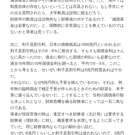
制度自体が存在しないということは言及されない。もし学生にそ
の点を質問されたら、大学教員は説明に困るだろう。
財政学の教員はほぼ例外なく財務省のポチであるので、「減債基
金は必要なのだ」と、国際的に非常識なことを教えているのでは
ないかと筆者は思っている。
次に、利子及割引料。日本の債務残高は1000兆円といわれるが、
利子及割引料はその0・8％に相当する。そもそも国債金利はそん
なに高かったのか。過去に発行した国債の利払いも必要なので、
過去10年間の10年国債金利を調べると、平均で0・5％。このこ
とから考えると、せいぜい利子及割引料は5兆円程度あれば十分
だ。
それなのに、なぜ9兆円弱も予算を積んでいるのか。それは、例
年秋の臨時国会で補正予算が作られるときのための財源を、本予
算に盛り込んでいるせいだ。こうすることで、当初の国債発行額
も水ぶくれとなり、財政危機を煽る財務省にとっては一石二鳥な
のである。
筆者が現役官僚の時は、査定すべき財務省（主計局）は要求する
財務省（理財局）に対し、概算要求を水増しするように言ってき
ていた。同じ財務省内ならではの馴れ合い話だ。
せいぜい5兆円くらいしか利子及割引料は使われないので、3兆円