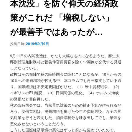
本沈没」を防ぐ仰天の経済政
ョ
ン
策がこれだ 「増税しない」
が最善手ではあったが…
投稿日時:
2019年9月9日
9月11日の内閣改造は、かなり大幅なものになるようだ。麻生太
郎副総理兼財務相と菅義偉官房長官を除く17閣僚が交代する見通
しとなっている。
政権はその布陣で秋の臨時国会に臨むことになるが、10月からの
10％への消費増税が控える中、本コラムでも再三指摘している通
り、国際経済は不安定要因ばかりだ。（1）米中貿易戦争、（2）
イギリスのEU離脱、（3）日韓関係の悪化、（4）ホルムズ海峡
の緊張など目白押しだ。
秋の臨時国会では、当然景気対策のための補正予算が作られるだ
ろう。安倍首相は、消費増税を掲げた今年の参院選後、万全の景
気対策を行うと表明した。消費増税分を吐き出してでも、景気を
悪化させないということだろう。
こうした国際経済環境の悪化はずっと前から読めていたので、