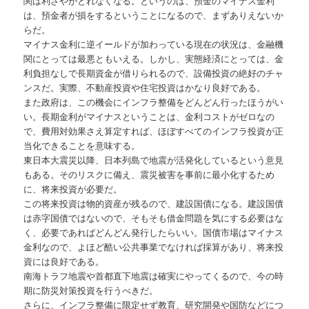
関は利ざやがとれなくなる。というのは、預金のマイナス金利
は、預金者が損をするということになるので、まずありえないか
らだ。
マイナス金利に逆イールドが加わっている現在の状況は、金融機
関にとっては最悪ともいえる。しかし、実態経済にとっては、金
利負担なしで長期資金が借りられるので、設備投資の絶好のチャ
ンスだ。実際、不動産投資や住宅投資はかなり良好である。
また政府は、この機会にインフラ整備をどんどん行ったほうがい
い。長期金利がマイナスということは、金利コストがゼロなの
で、費用対効果さえ算定すれば、ほぼすべてのインフラ投資が正
当化できることを意味する。
東日本大震災以降、日本列島で地震が活発化しているという意見
もある。そのリスクに備え、震災被害を事前に最小化するため
に、将来投資が必要だ。
この将来投資は物的資産が残るので、建設国債になる。建設国債
は赤字国債ではないので、そもそも借金問題を気にする必要はな
く、必要であればどんどん発行したらいい。国債市場はマイナス
金利なので、よほど酷い公共事業でなければ採算があり、将来投
資には良好である。
南海トラフ地震や首都直下地震は確実にやってくるので、今の時
期に防災対策投資を行うべきだ。
さらに、インフラ整備に限定せず教育、研究開発や国防などにつ