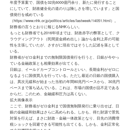
年度予算案で、国債を32兆6000億円余り、新たに発行すること
にしていて、財政健全化の道のりは険しさを増しています」と国
債発行を戒めている
（https://www.nhk.or.jp/politics/articles/lastweek/14051.html）。
財務省の言うとおりに報じるNHKらしい。
もっとも財務省でも2016年頃までは、財政赤字の弊害として、ク
ラウディングアウト（民間資金締め出し）論から金利上昇の可能
性を主張していたが、さすがに現在ではそうした記述を落として
いる。
財務省がゼロ金利までの無制限国債発行を行うと、日銀が今やっ
ている金融政策とも相乗効果が出てくる。
日銀は、イールドカーブコントロールといい、長期金利がゼロに
なるように国債買入を行っている。ただし最近の日銀の国債購入
は、異次元緩和が始まった当初の年間80兆円ベースから、30兆円
ベースまで落ち込んでいる。これは、市場の国債が品不足である
からだ。このため、金融緩和圧力は高くない。
拡大画像表示
ここで、財務省がゼロ金利まで国債無制限発行に乗り出せば、日
銀の金融緩和効果はさらに高められる。しかも、得た財源で景気
対策を行えば、まさに財政・金融一体政策となり、目先の消費増
税ショックを回避できる可能性も出てくる。しかも、金利正常化