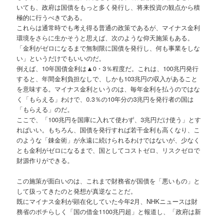
いても、政府は国債をもっと多く発行し、将来投資の観点から積
極的に行うべきである。
これらは通常時でも考え得る普通の政策であるが、マイナス金利
環境をさらに生かそうと思えば、次のような仰天施策もある。
「金利がゼロになるまで無制限に国債を発行し、何も事業をしな
い」というだけでもいいのだ。
例えば、10年国債金利は▲0・3％程度だ。これは、100兆円発行
すると、年間金利負担なしで、しかも103兆円の収入があること
を意味する。マイナス金利というのは、毎年金利を払うのではな
く「もらえる」わけで、0.3％の10年分の3兆円を発行者の国は
「もらえる」のだ。
ここで、「100兆円を国庫に入れて使わず、3兆円だけ使う」とす
ればいい。もちろん、国債を発行すれば若干金利も高くなり、こ
のような「錬金術」が永遠に続けられるわけではないが、少なく
とも金利がゼロになるまで、国としてコストゼロ、リスクゼロで
財源作りができる。
この施策が面白いのは、これまで財務省が国債を「悪いもの」と
して扱ってきたのと発想が真逆なことだ。
既にマイナス金利が顕在化していた今年2月、NHKニュースは財
務省のポチらしく「国の借金1100兆円超」と報道し、「政府は新