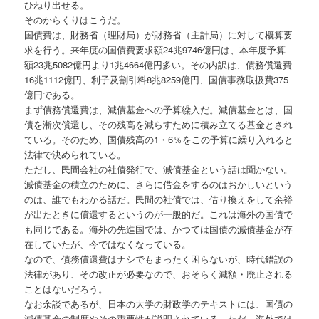
ひねり出せる。
そのからくりはこうだ。
国債費は、財務省（理財局）が財務省（主計局）に対して概算要
求を行う。来年度の国債費要求額24兆9746億円は、本年度予算
額23兆5082億円より1兆4664億円多い。その内訳は、債務償還費
16兆1112億円、利子及割引料8兆8259億円、国債事務取扱費375
億円である。
まず債務償還費は、減債基金への予算繰入だ。減債基金とは、国
債を漸次償還し、その残高を減らすために積み立てる基金とされ
ている。そのため、国債残高の1・6％をこの予算に繰り入れると
法律で決められている。
ただし、民間会社の社債発行で、減債基金という話は聞かない。
減債基金の積立のために、さらに借金をするのはおかしいという
のは、誰でもわかる話だ。民間の社債では、借り換えをして余裕
が出たときに償還するというのが一般的だ。これは海外の国債で
も同じである。海外の先進国では、かつては国債の減債基金が存
在していたが、今ではなくなっている。
なので、債務償還費はナシでもまったく困らないが、時代錯誤の
法律があり、その改正が必要なので、おそらく減額・廃止される
ことはないだろう。
なお余談であるが、日本の大学の財政学のテキストには、国債の
減債基金の制度やその重要性が説明されている。ただ、海外では