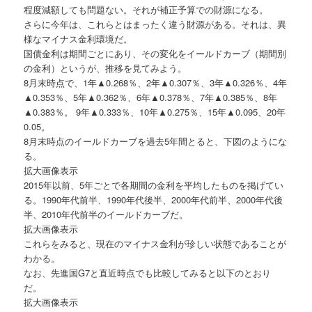
程度減額しても問題ない。それが補正予算での財源になる。
さらに今年は、これらとはまったく違う財源がある。それは、異
様なマイナス金利環境だ。
国債金利は期間ごとにあり、その変化をイールドカーブ（期間別
の金利）というが、推移を見てみよう。
8月末時点で、1年▲0.268％、2年▲0.307％、3年▲0.326％、4年
▲0.353％、5年▲0.362％、6年▲0.378％、7年▲0.385％、8年
▲0.383％。 9年▲0.333％、10年▲0.275％、15年▲0.095、20年
0.05。
8月末時点のイールドカーブを過去5年間とると、下図のようにな
る。
拡大画像表示
2015年以前、5年ごとで各期間の金利を平均したものを掲げてい
る。1990年代前半、1990年代後半、2000年代前半、2000年代後
半、2010年代前半のイールドカーブだ。
拡大画像表示
これらをみると、現在のマイナス金利が珍しい状態であることが
わかる。
なお、先進国G7と直近時点でも比較してみると以下のとおり
だ。
拡大画像表示