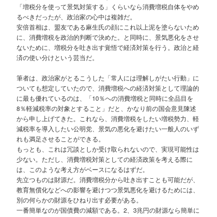
「増税分を使って景気対策する」くらいなら消費増税自体をやめ
るべきだったが、政治家の心中は複雑だ。
安倍首相は、盟友である麻生氏の顔にこれ以上泥を塗らないため
に、消費増税を政治的判断で決めた。と同時に、景気悪化をさせ
ないために、増税分を吐き出す覚悟で経済対策を行う。政治と経
済の使い分けという芸当だ。
筆者は、政治家がとるこうした「常人には理解しがたい行動」に
ついても想定していたので、消費増税への経済対策として理論的
に最も優れているのは、「10％への消費増税と同時に全品目を
8％軽減税率の対象とすること」だと、かなり前の国会意見陳述
から申し上げてきた。これなら、消費増税をしたい増税勢力、軽
減税率を導入したい公明党、景気の悪化を避けたい一般人のいず
れも満足させることができる。
もっとも、これは冗談としか受け取られないので、実現可能性は
少ない。ただし、消費増税対策としての経済政策を考える際に
は、このような考え方がベースになるはずだ。
先立つものは財源だ。消費増税分から吐き出すことも可能だが、
教育無償化などへの影響を避けつつ景気悪化を避けるためには、
別の何らかの財源をひねり出す必要がある。
一番簡単なのが国債費の減額である。2、3兆円の財源なら簡単に