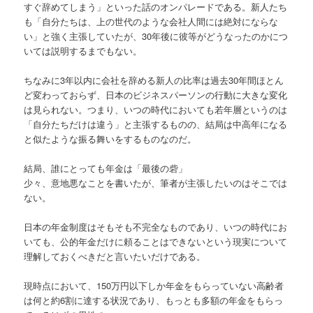
すぐ辞めてしまう」といった話のオンパレードである。新人たち
も「自分たちは、上の世代のような会社人間には絶対にならな
い」と強く主張していたが、30年後に彼等がどうなったのかにつ
いては説明するまでもない。
ちなみに3年以内に会社を辞める新人の比率は過去30年間ほとん
ど変わっておらず、日本のビジネスパーソンの行動に大きな変化
は見られない。つまり、いつの時代においても若年層というのは
「自分たちだけは違う」と主張するものの、結局は中高年になる
と似たような振る舞いをするものなのだ。
結局、誰にとっても年金は「最後の砦」
少々、意地悪なことを書いたが、筆者が主張したいのはそこでは
ない。
日本の年金制度はそもそも不完全なものであり、いつの時代にお
いても、公的年金だけに頼ることはできないという現実について
理解しておくべきだと言いたいだけである。
現時点において、150万円以下しか年金をもらっていない高齢者
は何と約6割に達する状況であり、もっとも多額の年金をもらっ