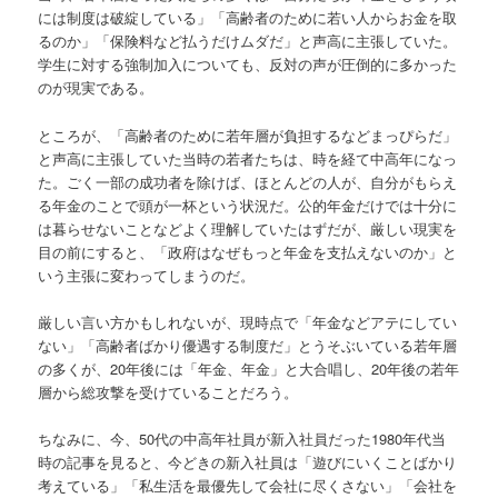
には制度は破綻している」「高齢者のために若い人からお金を取
るのか」「保険料など払うだけムダだ」と声高に主張していた。
学生に対する強制加入についても、反対の声が圧倒的に多かった
のが現実である。
ところが、「高齢者のために若年層が負担するなどまっぴらだ」
と声高に主張していた当時の若者たちは、時を経て中高年になっ
た。ごく一部の成功者を除けば、ほとんどの人が、自分がもらえ
る年金のことで頭が一杯という状況だ。公的年金だけでは十分に
は暮らせないことなどよく理解していたはずだが、厳しい現実を
目の前にすると、「政府はなぜもっと年金を支払えないのか」と
いう主張に変わってしまうのだ。
厳しい言い方かもしれないが、現時点で「年金などアテにしてい
ない」「高齢者ばかり優遇する制度だ」とうそぶいている若年層
の多くが、20年後には「年金、年金」と大合唱し、20年後の若年
層から総攻撃を受けていることだろう。
ちなみに、今、50代の中高年社員が新入社員だった1980年代当
時の記事を見ると、今どきの新入社員は「遊びにいくことばかり
考えている」「私生活を最優先して会社に尽くさない」「会社を