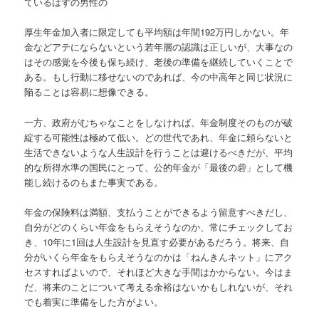
ているはずの男性の
厚生年金加入者に限定しても平均額は年間192万円しかない。年
金などアテにならないという若年層の認識は正しいが、大事なの
はその感覚を今後も保ち続け、老後の準備を継続していくことで
ある。もし行動に移せないのであれば、今の中高年と同じ状況に
陥ることは容易に想像できる。
一方、政府がむちゃなことをしなければ、年金制度そのものが破
綻する可能性は極めて低い。どの世代であれ、年金に頼らないと
生活できないような人生設計を行うことは避けるべきだが、平均
的な所得水準の国民にとって、公的年金が「最後の砦」として機
能し続けるのもまた事実である。
年金の保険料は満額、支払うことができるよう留意すべきだし、
自分がどのくらい年金をもらえそうなのか、常にチェックしてお
き、10年に1回は人生設計を見直す必要があるだろう。将来、自
分がいくら年金をもらえそうなのかは「ねんきんネット」にアク
セスすればよいので、それほど大きな手間はかからない。今はま
だ、将来のことについて考える余裕はないかもしれないが、それ
でも着実に準備をした方がよい。