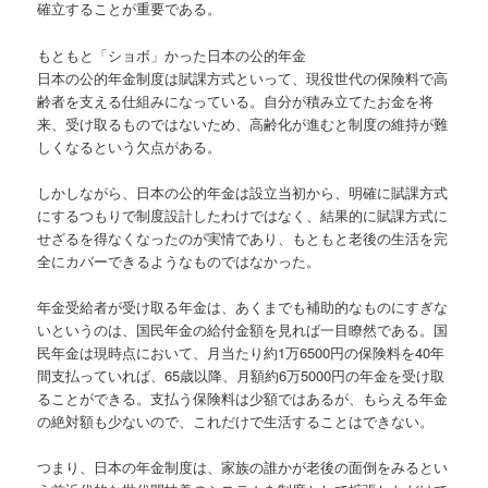
確立することが重要である。
もともと「ショボ」かった日本の公的年金
日本の公的年金制度は賦課方式といって、現役世代の保険料で高
齢者を支える仕組みになっている。自分が積み立てたお金を将
来、受け取るものではないため、高齢化が進むと制度の維持が難
しくなるという欠点がある。
しかしながら、日本の公的年金は設立当初から、明確に賦課方式
にするつもりで制度設計したわけではなく、結果的に賦課方式に
せざるを得なくなったのが実情であり、もともと老後の生活を完
全にカバーできるようなものではなかった。
年金受給者が受け取る年金は、あくまでも補助的なものにすぎな
いというのは、国民年金の給付金額を見れば一目瞭然である。国
民年金は現時点において、月当たり約1万6500円の保険料を40年
間支払っていれば、65歳以降、月額約6万5000円の年金を受け取
ることができる。支払う保険料は少額ではあるが、もらえる年金
の絶対額も少ないので、これだけで生活することはできない。
つまり、日本の年金制度は、家族の誰かが老後の面倒をみるとい