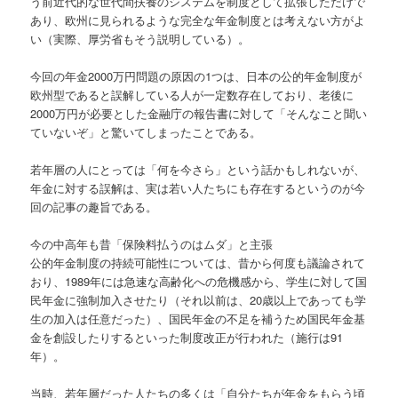
う前近代的な世代間扶養のシステムを制度として拡張しただけで
あり、欧州に見られるような完全な年金制度とは考えない方がよ
い（実際、厚労省もそう説明している）。
今回の年金2000万円問題の原因の1つは、日本の公的年金制度が
欧州型であると誤解している人が一定数存在しており、老後に
2000万円が必要とした金融庁の報告書に対して「そんなこと聞い
ていないぞ」と驚いてしまったことである。
若年層の人にとっては「何を今さら」という話かもしれないが、
年金に対する誤解は、実は若い人たちにも存在するというのが今
回の記事の趣旨である。
今の中高年も昔「保険料払うのはムダ」と主張
公的年金制度の持続可能性については、昔から何度も議論されて
おり、1989年には急速な高齢化への危機感から、学生に対して国
民年金に強制加入させたり（それ以前は、20歳以上であっても学
生の加入は任意だった）、国民年金の不足を補うため国民年金基
金を創設したりするといった制度改正が行われた（施行は91
年）。
当時、若年層だった人たちの多くは「自分たちが年金をもらう頃