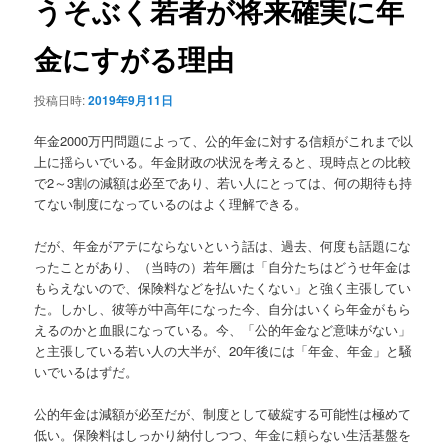
うそぶく若者が将来確実に年
ョ
ン
金にすがる理由
投稿日時:
2019年9月11日
年金2000万円問題によって、公的年金に対する信頼がこれまで以
上に揺らいでいる。年金財政の状況を考えると、現時点との比較
で2～3割の減額は必至であり、若い人にとっては、何の期待も持
てない制度になっているのはよく理解できる。
だが、年金がアテにならないという話は、過去、何度も話題にな
ったことがあり、（当時の）若年層は「自分たちはどうせ年金は
もらえないので、保険料などを払いたくない」と強く主張してい
た。しかし、彼等が中高年になった今、自分はいくら年金がもら
えるのかと血眼になっている。今、「公的年金など意味がない」
と主張している若い人の大半が、20年後には「年金、年金」と騒
いでいるはずだ。
公的年金は減額が必至だが、制度として破綻する可能性は極めて
低い。保険料はしっかり納付しつつ、年金に頼らない生活基盤を