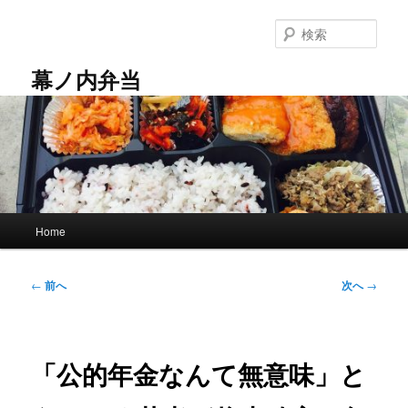
メ
イ
検
ン
索
コ
幕ノ内弁当
ン
テ
ン
ツ
へ
移
動
メ
Home
イ
ン
メ
投
←
前へ
次へ
→
ニ
稿
ュ
ナ
ー
ビ
ゲ
「公的年金なんて無意味」と
ー
シ