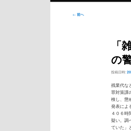
ン
メ
投
←
前へ
ニ
稿
ュ
ナ
ー
ビ
「
ゲ
ー
の
シ
ョ
ン
投稿日時:
2
残業代な
罪対策課
検し、懲
発表によ
４０６時
疑い。調
ていた」