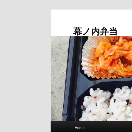
メ
イ
ン
幕ノ内弁当
コ
ン
テ
ン
ツ
へ
移
動
メ
Home
イ