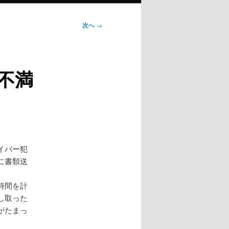
次へ
→
不満
イバー犯
に書類送
時間を計
し取った
がたまっ