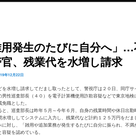
雑用発生のたびに自分へ」…
警官、残業代を水増し請求
019年12月22日
どを水増し請求してだまし取ったとして、警視庁は２０日、同庁サ
の男性巡査部長（４０）を電子計算機使用詐欺容疑などで東京地検
戒免職とした。
ると、巡査部長は昨年５月～今年６月、自身の残業時間や休日出勤
間水増ししてシステムに入力し、残業代など計約１２５万円をだま
べに対し、「雑用や追加業務が発生するたびに自分に振られ、不満
と容疑を認めている。