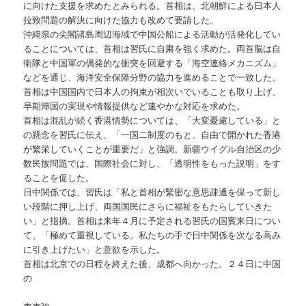
に向けた支援を求めたとみられる。首相は、北朝鮮による日本人
拉致問題の解決に向けた協力も改めて要請した。
沖縄県の尖閣諸島周辺海域で中国公船による活動が活発化してい
ることについては、首相は習氏に自粛を強く求めた。両首脳は自
衛隊と中国軍の偶発的な衝突を回避する「海空連絡メカニズム」
などを通じ、海洋安全保障分野の協力を進めることで一致した。
首相は中国国内で日本人の拘束が相次いでいることも取り上げ、
早期帰国の実現や情報提供など速やかな対応を求めた。
首相は混乱が続く香港情勢については、「大変憂慮している」と
の懸念を習氏に伝え、「一国二制度のもと、自由で開かれた香港
が繁栄していくことが重要だ」と強調。新疆ウイグル自治区の少
数民族問題では、国際社会に対し、「透明性をもった説明」をす
ることを促した。
日中関係では、習氏は「私と首相が緊密な意思疎通を保って新し
い段階に押し上げ、両国国民にさらに福祉をもたらしていきた
い」と指摘。首相は来年４月に予定される習氏の国賓来日につい
て、「極めて重視している。私たちの手で日中関係を次なる高み
に引き上げたい」と意欲を示した。
首相は北京での日程を終えた後、成都へ向かった。２４日に中国
の