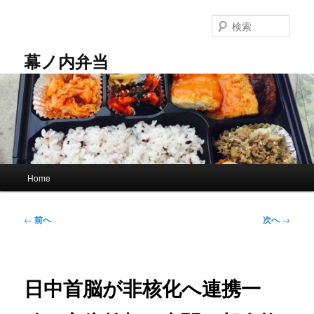
メ
イ
検
ン
索
コ
幕ノ内弁当
ン
テ
ン
ツ
へ
移
動
メ
Home
イ
ン
メ
投
←
前へ
次へ
→
ニ
稿
ュ
ナ
ー
ビ
ゲ
日中首脳が非核化へ連携一
ー
シ