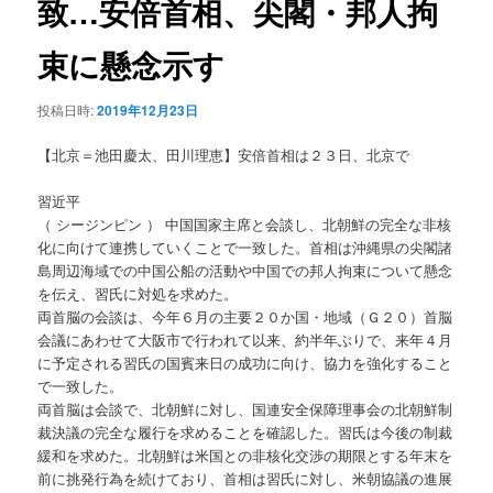
致…安倍首相、尖閣・邦人拘
ョ
ン
束に懸念示す
投稿日時:
2019年12月23日
【北京＝池田慶太、田川理恵】安倍首相は２３日、北京で
習近平
（ シージンピン ） 中国国家主席と会談し、北朝鮮の完全な非核
化に向けて連携していくことで一致した。首相は沖縄県の尖閣諸
島周辺海域での中国公船の活動や中国での邦人拘束について懸念
を伝え、習氏に対処を求めた。
両首脳の会談は、今年６月の主要２０か国・地域（Ｇ２０）首脳
会議にあわせて大阪市で行われて以来、約半年ぶりで、来年４月
に予定される習氏の国賓来日の成功に向け、協力を強化すること
で一致した。
両首脳は会談で、北朝鮮に対し、国連安全保障理事会の北朝鮮制
裁決議の完全な履行を求めることを確認した。習氏は今後の制裁
緩和を求めた。北朝鮮は米国との非核化交渉の期限とする年末を
前に挑発行為を続けており、首相は習氏に対し、米朝協議の進展