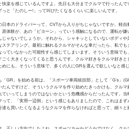
と快楽を感じているんですよ。先日も大分までクルマで行ったんで
ずっと「たのしー!」って叫びたくなるくらいに楽しいんです。
の日本のドライバーって、CVTから入りがちじゃないですか。軽自
。原体験が、あの「ビヨーン」っていう感触になるので、運転が嫌
んじゃないでしょうか。それから、シャキッとしていないボディや
なステアリング。最初に触れるクルマがそんな車だったら、私でも
なっていなかった可能性すら感じてしまいます。そういう意味でも
すごく大きくなってくると思うんです。クルマ好きをクルマ好きと
ためにも。そういう意味で、多くの人にGRを選んで欲しいなと感
も「GR」を始める前は、「スポーツ車両統括部」として「G’s」(G
いたんですけど、そういうクルマを作り始めたきっかけも、クルマ
れていってしまうのではないかという危機感からだったんです。当
マって、「実用一辺倒」という感じもありましたので、これはまず
分達も買いたくなるようなクルマを作らなければと思って、細々と
は、正しい方向でしたよね。スポーツカーかどうかではなく、クル