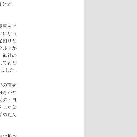
すけど、
動車もそ
いになっ
足回りと
クルマが
、御社の
してとど
じました。
Rの前身)
好きがど
時のトヨ
んじゃな
始めたん
マの根本