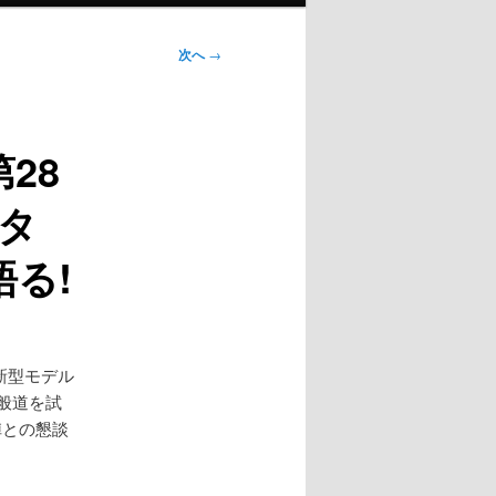
次へ
→
28
ヨタ
語る!
の新型モデル
般道を試
陣との懇談