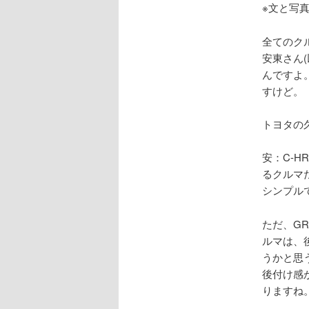
※文と写
全てのクル
安東さん
んですよ
すけど。
トヨタの久
安：C-
るクルマ
シンプル
ただ、G
ルマは、
うかと思
後付け感
りますね