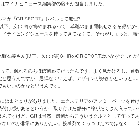
真はマイナビニュース編集部の藤田が担当しました。
マが「GR SPORT」レベルって無理?
(以下、安)：何が悔やまれるって、革靴のまま運転せざるを得なか
。ドライビングシューズを持ってきてなくて。それがちょっと、痛
野友義さん(以下、久)：(笑)C-HRのGR SPORTはいかがでしたか
HRって、触れるのもほぼ初めてだったんです。よく見かけるし、台
だと思うんですが、忌憚なくいえば、デザインが好きかというと…
でもいいのかなと思うんです。
Rにはまとまりがありました。エクステリアのアフターパーツを付
後付け感があるというか、取り付けた部分に線がたくさん入ってい
うんですけど、GRは当然、最初からこういうクルマとして作って
がないのが非常にありがたい。接着剤でくっつけたのではなく、一
。