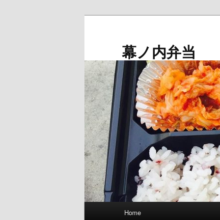
メ
イ
ン
幕ノ内弁当
コ
ン
テ
ン
ツ
へ
移
動
メ
Home
イ