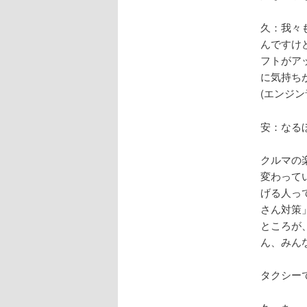
久：我々
んですけ
フトがア
に気持ち
(エンジ
安：なる
クルマの
変わって
げる人っ
さん対策
ところが
ん、みん
タクシー