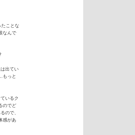
ったことな
恨なんで
?
数は出てい
…もっと
けているク
るのでど
あるので、
体感があ