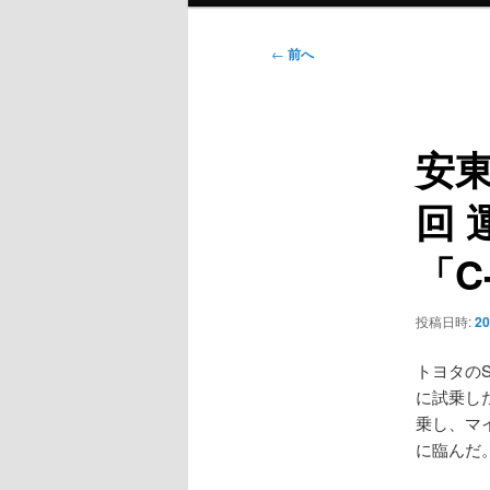
ン
メ
投
←
前へ
ニ
稿
ュ
ナ
ー
ビ
安東
ゲ
ー
回 
シ
ョ
「C
ン
投稿日時:
2
トヨタのS
に試乗し
乗し、マ
に臨んだ