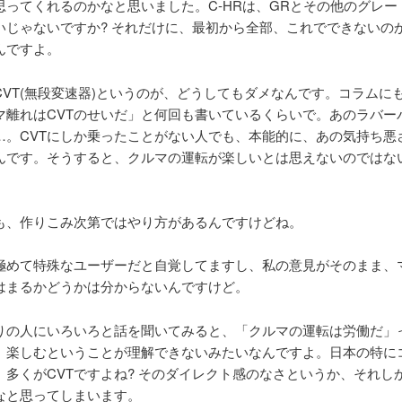
思ってくれるのかなと思いました。C-HRは、GRとその他のグレー
いじゃないですか? それだけに、最初から全部、これでできないの
んですよ。
CVT(無段変速器)というのが、どうしてもダメなんです。コラムに
マ離れはCVTのせいだ」と何回も書いているくらいで。あのラバー
…。CVTにしか乗ったことがない人でも、本能的に、あの気持ち悪
んです。そうすると、クルマの運転が楽しいとは思えないのではな
Tも、作りこみ次第ではやり方があるんですけどね。
極めて特殊なユーザーだと自覚してますし、私の意見がそのまま、
はまるかどうかは分からないんですけど。
りの人にいろいろと話を聞いてみると、「クルマの運転は労働だ」
、楽しむということが理解できないみたいなんですよ。日本の特に
、多くがCVTですよね? そのダイレクト感のなさというか、それし
なと思ってしまいます。