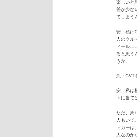
楽しいと
差が少な
てしまう
安：私は
人のクル
ィール…
ると思う
うか。
久：CV
安：私は
トに当て
ただ、周
人もいて
トカーは
人なのか