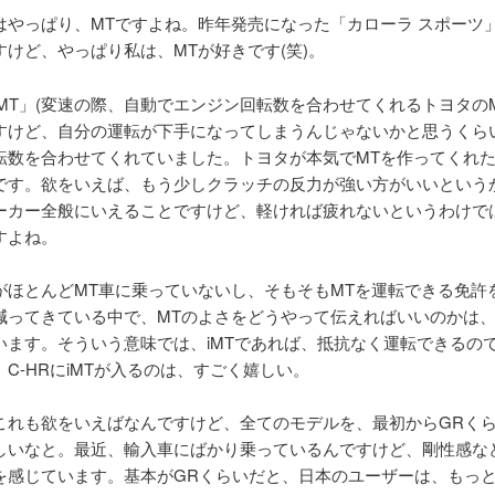
はやっぱり、MTですよね。昨年発売になった「カローラ スポーツ
すけど、やっぱり私は、MTが好きです(笑)。
iMT」(変速の際、自動でエンジン回転数を合わせてくれるトヨタのM
すけど、自分の運転が下手になってしまうんじゃないかと思うくら
転数を合わせてくれていました。トヨタが本気でMTを作ってくれ
です。欲をいえば、もう少しクラッチの反力が強い方がいいという
ーカー全般にいえることですけど、軽ければ疲れないというわけで
すよね。
がほとんどMT車に乗っていないし、そもそもMTを運転できる免許
減ってきている中で、MTのよさをどうやって伝えればいいのかは
います。そういう意味では、iMTであれば、抵抗なく運転できるの
C-HRにiMTが入るのは、すごく嬉しい。
これも欲をいえばなんですけど、全てのモデルを、最初からGRく
しいなと。最近、輸入車にばかり乗っているんですけど、剛性感な
を感じています。基本がGRくらいだと、日本のユーザーは、もっ