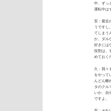
中、ずっ
運転中は
安：最近
うですし
てしまう
か、ダル
好きには
役割は、
めておく
久：我々
をやって
んどん離
タのクル
いか、自
ですよ。
安：それ