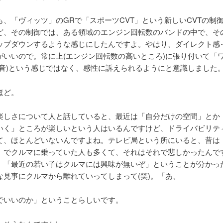
も、「ヴィッツ」のGRで「スポーツCVT」という新しいCVTの制
ど、その制御では、ある領域のエンジン回転数のバンドの中で、そ
ップダウンするような感じにしたんですよ。やはり、ダイレクト感
がいいので。常に上(エンジン回転数の高いところ)に張り付いて「ワ
ン音)という感じではなく、感性に訴えられるようにと意識しました
ほど。
楽しさについて人と話していると、最近は「自分だけの空間」とか
いく」ところが楽しいという人はいるんですけど、ドライバビリテ
て、ほとんどいないんですよね。テレビ局という所にいると、昔は
」でクルマに乗っていた人も多くて、それはそれで悲しかったんで
、「最近の若い子はクルマには興味が無いぞ」ということが分かっ
な見事にクルマから離れていってしまって(笑)。「あ、
でいいのか」ということらしいです。