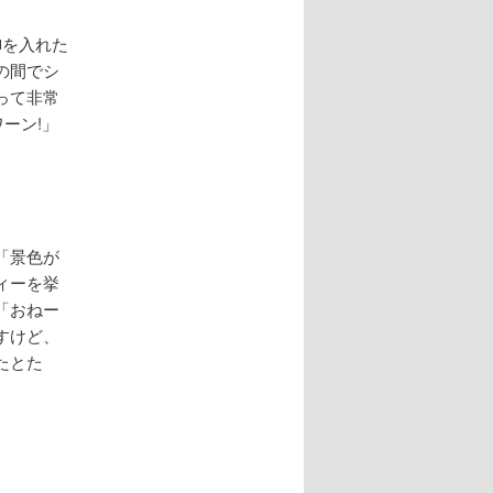
御を入れた
の間でシ
って非常
ーン!」
。
「景色が
ィーを挙
「おねー
すけど、
たとた