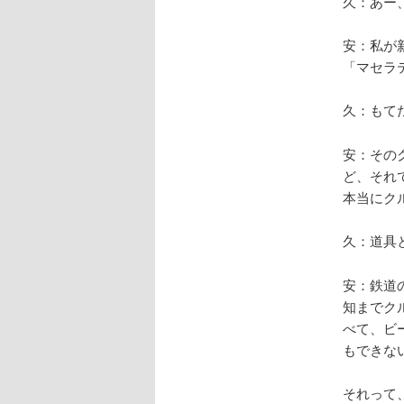
久：あー
安：私が
「マセラ
久：もて
安：その
ど、それ
本当にク
久：道具
安：鉄道
知までク
べて、ビ
もできな
それって