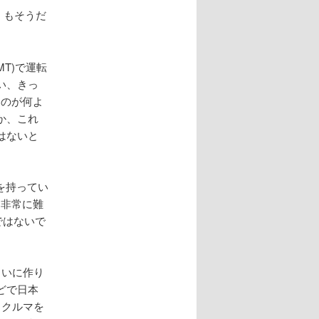
」もそうだ
T)で運転
い、きっ
たのが何よ
か、これ
はないと
を持ってい
、非常に難
ではないで
らいに作り
どで日本
とクルマを