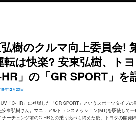
弘樹のクルマ向上委員会! 第
運転は快楽? 安東弘樹、ト
-HR」の「GR SPORT」を
019年12月23日
UV「C-HR」に登場した「GR SPORT」というスポーツタイプ
た安東弘樹さん。マニュアルトランスミッション(MT)を駆使して一
イナーチェンジ前のC-HRとの乗り比べも終えた後、トヨタの開発
。