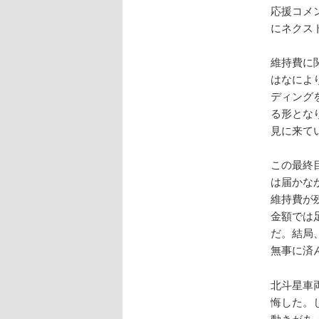
応援コメ
にネクス
維持費に
はなによ
ディング
る形とな
見に来て
この最終目
は届かな
維持費が
金額では
だ。結局
無事に済
北斗星車
悔した。
動きがあ