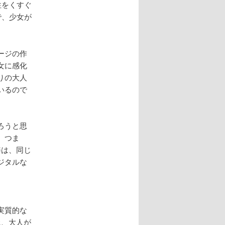
性をくすぐ
で、少女が
ージの作
女に感化
りの大人
いるので
ろうと思
。つま
繕は、同じ
ジタルな
実質的な
上、大人が