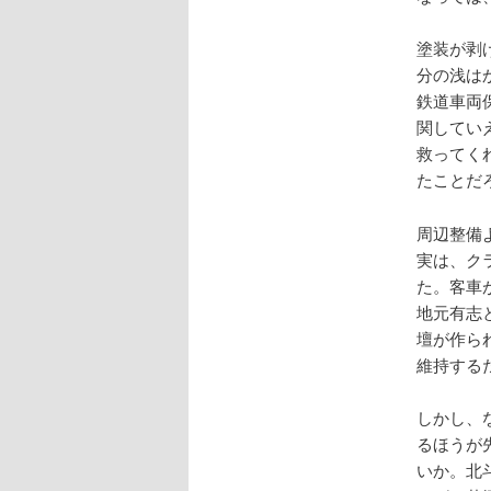
塗装が剥
分の浅は
鉄道車両
関してい
救ってく
たことだ
周辺整備
実は、ク
た。客車
地元有志
壇が作ら
維持する
しかし、
るほうが
いか。北