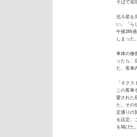
そばで花
北斗星を
い。「ら
午後2時
しまった
車体の修
ったら、
た。客車
「ネクス
この客車
愛された
た。その
定通りの
を設定。
を掲げた