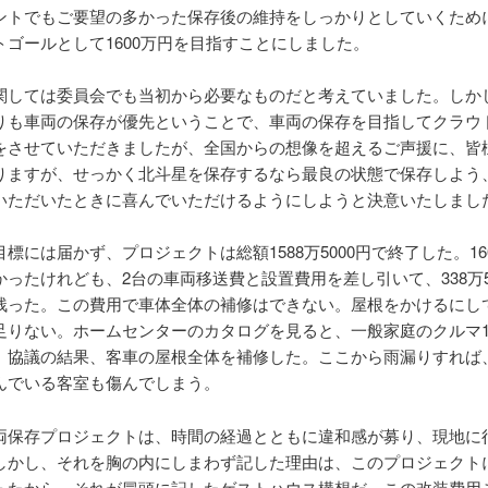
ントでもご要望の多かった保存後の維持をしっかりとしていくため
トゴールとして1600万円を目指すことにしました。
関しては委員会でも当初から必要なものだと考えていました。しか
りも車両の保存が優先ということで、車両の保存を目指してクラウ
をさせていただきましたが、全国からの想像を超えるご声援に、皆
りますが、せっかく北斗星を保存するなら最良の状態で保存しよう
いただいたときに喜んでいただけるようにしようと決意いたしまし
標には届かず、プロジェクトは総額1588万5000円で終了した。16
かったけれども、2台の車両移送費と設置費用を差し引いて、338万5
残った。この費用で車体全体の補修はできない。屋根をかけるにし
足りない。ホームセンターのカタログを見ると、一般家庭のクルマ
、協議の結果、客車の屋根全体を補修した。ここから雨漏りすれば
んでいる客室も傷んでしまう。
両保存プロジェクトは、時間の経過とともに違和感が募り、現地に
しかし、それを胸の内にしまわず記した理由は、このプロジェクト
ったから。それが冒頭に記したゲストハウス構想だ。この改装費用