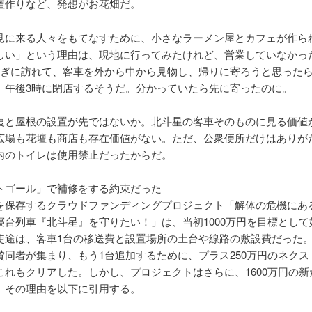
壇作りなど、発想がお花畑だ。
見に来る人々をもてなすために、小さなラーメン屋とカフェが作ら
しい」という理由は、現地に行ってみたけれど、営業していなかっ
過ぎに訪れて、客車を外から中から見物し、帰りに寄ろうと思った
。午後3時に閉店するそうだ。分かっていたら先に寄ったのに。
復と屋根の設置が先ではないか。北斗星の客車そのものに見る価値
広場も花壇も商店も存在価値がない。ただ、公衆便所だけはありが
内のトイレは使用禁止だったからだ。
トゴール」で補修をする約束だった
を保存するクラウドファンディングプロジェクト「解体の危機にある
寝台列車『北斗星』を守りたい！」は、当初1000万円を目標として
使途は、客車1台の移送費と設置場所の土台や線路の敷設費だった
賛同者が集まり、もう1台追加するために、プラス250万円のネクス
これもクリアした。しかし、プロジェクトはさらに、1600万円の新
。その理由を以下に引用する。