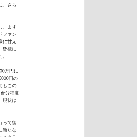
に、さら
し、まず
ドファン
様に甘え
、皆様に
た。
00万円に
000円の
てもこの
1台分程度
、現状は
行って後
に新たな
こそクラ