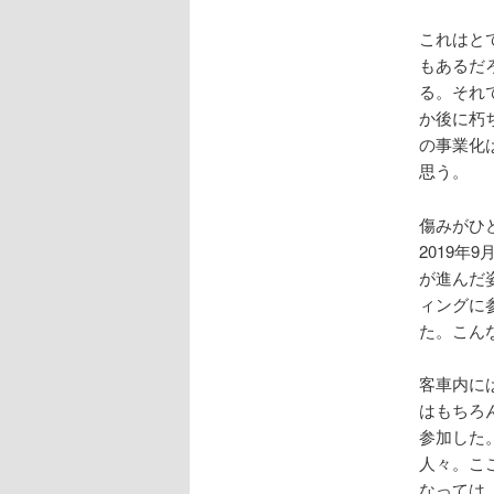
これはと
もあるだ
る。それ
か後に朽
の事業化
思う。
傷みがひ
2019
が進んだ
ィングに
た。こん
客車内に
はもちろ
参加した
人々。こ
なっては