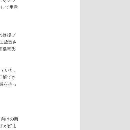
として用意
の修復プ
に放置さ
高橋竜氏
きていた。
理解でき
感を持っ
も向けの商
子が好ま