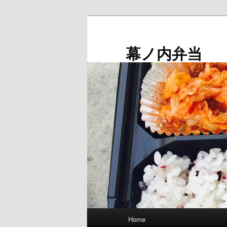
メ
イ
ン
幕ノ内弁当
コ
ン
テ
ン
ツ
へ
移
動
メ
Home
イ