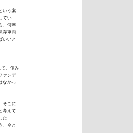
という案
してい
る。何年
保存車両
ばいいと
見て、傷み
ファンデ
はなかっ
。そこに
と考えて
した
う。今と