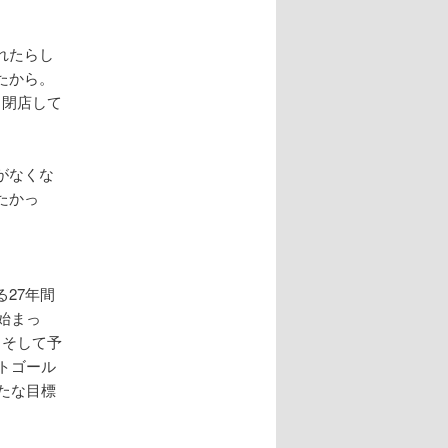
れたらし
たから。
ら閉店して
がなくな
たかっ
27年間
始まっ
。そして予
トゴール
たな目標