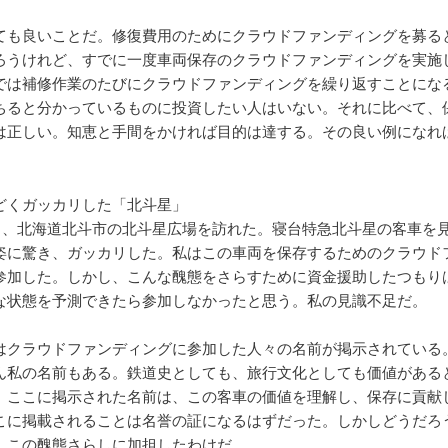
ても良いことだ。修復費用のためにクラウドファンディングを募る
ろうけれど、すでに一度車両保存のクラウドファンディングを実施
では補修作業のたびにクラウドファンディングを繰り返すことにな
ちると分かっているものに投資したい人はいない。それに比べて、
は正しい。知恵と手間をかければ目的は達する。その良い例になれ
どくガッカリした「北斗星」
年9月、北海道北斗市の北斗星広場を訪れた。寝台特急北斗星の客車を
姿に驚き、ガッカリした。私はこの車両を保存するためのクラウド
参加した。しかし、こんな醜態をさらすために資金援助したつもり
な状態を予測できたら参加しなかったと思う。私の見識不足だ。
はクラウドファンディングに参加した人々の名前が掲示されている
ん私の名前もある。鉄道史としても、旅行文化としても価値がある
。ここに掲示された名前は、この客車の価値を理解し、保存に貢献
こに掲載されることは名誉の証になるはずだった。しかしどうだろ
、この醜態さらしに加担したわけだ。