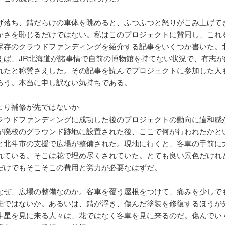
げ落ち、錆だらけの車体を眺めると、ふつふつと怒りがこみ上げて
かさを恥じるだけではない。私はこのプロジェクトに賛同し、これ
保存のクラウドファンディングを紹介する記事をいくつか書いた。
えば、JR北海道が諸事情で自前の博物館を持てない状況で、有志が
れたと称賛さえした。その記事を読んでプロジェクトに参加した人
ろう。本当に申し訳ない気持ちである。
より補修が先ではないか
ラウドファンディングに成功した後のプロジェクトの動向に違和感
が廃校のグラウンド跡地に設置された後、ここで何が行われたかと
と北斗市の支援で広場が整備された。現地に行くと、客車の手前に
れている。そこは花で埋め尽くされていた。とても良い景色だけれ
だけでもそこそこの費用と労力が必要なはずだ。
なぜ、広場の整備なのか。客車を覆う屋根をつけて、痛みを少しで
先ではないか。あるいは、錆が浮き、傷んだ塗装を修復するほうが
斗星を見に来る人々は、花ではなく客車を見に来るのだ。傷んでい