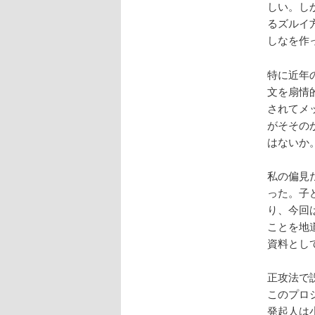
しい。し
るズルイ
しなを作
特に近年
文を扇情
されてメ
がそその
はないか
私の偏見
った。子
り、今回
ことを地
資料とし
正攻法で
このプロ
発起人は