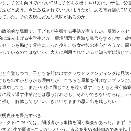
かし、子ども向けではないCMに子どもを出すやり方は、母性、父
方法だと思う。今は放送されていないようだが、ある電器店のCM
っていた。その表現にどんな意味があるのか。
の政治的な場面で、子どもが主張する手法が痛々しい。反戦メッセ
的に読み上げる中学生とか、環境問題で過激な発言をする少女、彼
ッセージを掲げて電柱に上った少年。彼女や彼の本心だろうか。周
かしているのではないか。大人に利用されていると知らずに演じて
。
だと自覚しつつ、子どもを前に出すクラウドファンディングは見送
どもを出すかどうかも理由だが、こちらも屋根を付けないプランだ
は成功しても、また7年後に同じことを繰り返す。もともと保守修
道に繰り返す作業だとは思うけれども、それができないならば、デ
て残し、解体してもいい。きれいなままの思い出を残したい。
説明責任を果たすべき
ジェクトについては、関係者から事情を聞く機会があった。まず、
小学5年生で間違っていないという。資金を集める枠組みである以