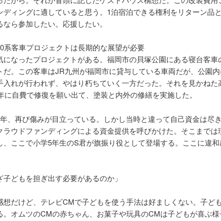
ンディングに適していると思う。1泊宿泊できる権利をリターン品
るなら参加したい。応援したい。
20系客車プロジェクトは長期的な展望が必要
気になったプロジェクトがある。福岡市の貝塚公園にある寝台客車
トだ。この客車はJR九州が福岡市に貸与している車両だが、公園内
手入れが行われず、やはり朽ちていく一方だった。それを見かねた
12年に自費で修復を願い出て、塗装と内外の修繕を実施した。
7年、再び傷みが目立っている。しかし当時と違って自己資金は尽
クラウドファンディングによる資金提供を呼びかけた。そこまでは
し、ここで小学5年生のS君が旗振り役として登場する。ここに違和
ざ子どもを担ぎ出す必要があるのか」
感想だけど、テレビCMで子どもを使う手法は好ましくない。子ど
る。オムツのCMの赤ちゃん、お菓子や玩具のCMは子どもが喜ぶ様