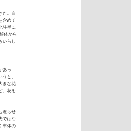
きた。自
を含めて
北斗星に
解体から
もいらし
があっ
いうと、
大きな花
ど、花を
も遅らせ
先ではな
く車体の