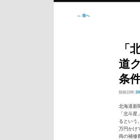
ン
メ
投
←
前へ
ニ
稿
ュ
ナ
ー
ビ
「
ゲ
ー
道
シ
ョ
条件
ン
投稿日時:
2
北海道新
「北斗星
るという
万円かけて
両の補修