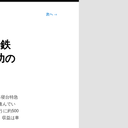
次へ
→
 鉄
功の
る寝台特急
進んでい
に約500
。収益は車