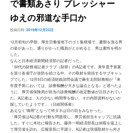
で書類あさり プレッシャー
ョ
ン
ゆえの邪道な手口か
投稿日時:
2019年12月23日
12月初旬の早朝、厚生労働省地下のゴミ集積場で、書類を漁る男
の姿があった。通りがかった職員がとがめると、男は素性を明か
した。
なんと日本経済新聞経済部の記者だった。
「30代の財務省記者クラブ（財研）のA記者です。来年度予算案
を巡り各省庁が攻防を続ける中、その取材を統括するサブキャッ
プでした。12月5日の経済財政諮問会議で麻生太郎財務相が『来
年度予算においては、診療報酬が大きな論点となる』と述べたよ
うに、厚労省保険局が担当の診療報酬の改定数値が注目されてい
た。A記者は、人の少ない時間帯を狙い、その内部資料がないか
探していたようです」（日経関係者）
あえなく“御用”となって特ダネは日の目をみなかった。
「厚労省はA記者の行動を問題視し、厚労省担当キャップに抗議
した。すぐに本社に報告され、藤井一明経済部長は休暇を返上し
て厚労省を訪れ、広報室長に平謝り。A記者は現場取材から外さ