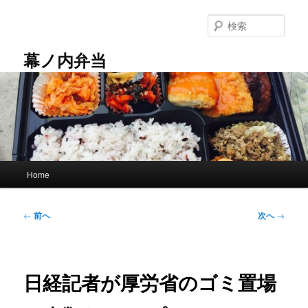
メ
イ
検
ン
索
コ
幕ノ内弁当
ン
テ
ン
ツ
へ
移
動
メ
Home
イ
ン
メ
投
←
前へ
次へ
→
ニ
稿
ュ
ナ
ー
ビ
ゲ
日経記者が厚労省のゴミ置場
ー
シ