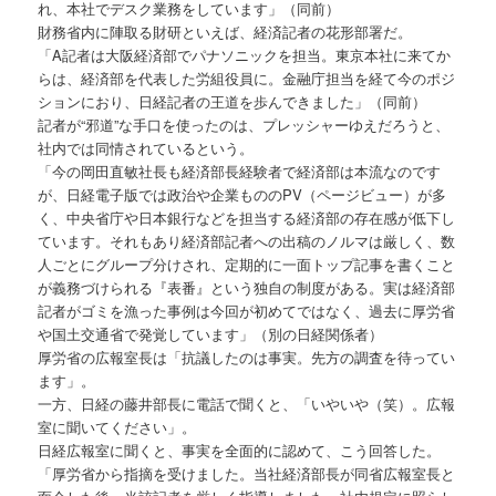
れ、本社でデスク業務をしています」（同前）
財務省内に陣取る財研といえば、経済記者の花形部署だ。
「A記者は大阪経済部でパナソニックを担当。東京本社に来てか
らは、経済部を代表した労組役員に。金融庁担当を経て今のポジ
ションにおり、日経記者の王道を歩んできました」（同前）
記者が“邪道”な手口を使ったのは、プレッシャーゆえだろうと、
社内では同情されているという。
「今の岡田直敏社長も経済部長経験者で経済部は本流なのです
が、日経電子版では政治や企業もののPV（ページビュー）が多
く、中央省庁や日本銀行などを担当する経済部の存在感が低下し
ています。それもあり経済部記者への出稿のノルマは厳しく、数
人ごとにグループ分けされ、定期的に一面トップ記事を書くこと
が義務づけられる『表番』という独自の制度がある。実は経済部
記者がゴミを漁った事例は今回が初めてではなく、過去に厚労省
や国土交通省で発覚しています」（別の日経関係者）
厚労省の広報室長は「抗議したのは事実。先方の調査を待ってい
ます」。
一方、日経の藤井部長に電話で聞くと、「いやいや（笑）。広報
室に聞いてください」。
日経広報室に聞くと、事実を全面的に認めて、こう回答した。
「厚労省から指摘を受けました。当社経済部長が同省広報室長と