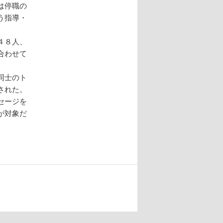
は停職の
う指導・
４８人、
合わせて
同士のト
された。
セージを
が対象だ