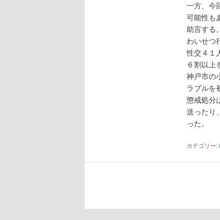
一方、今
可能性も
助言する
わいせつ
性交４１
６割以上
神戸市の
ラブルを
懲戒処分
送ったり
った。
カテゴリー: