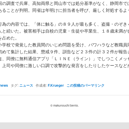
回の調査で兵庫、高知両県と岡山市では処分基準がなく、静岡市で
あることが判明。同省は年明けに担当者を呼び、厳しく対処するよ
。
行為の内容では、「体に触る」の８９人が最も多く、盗撮・のぞき
人と続いた。被害相手は自校の児童・生徒や卒業生、１８歳未満が
を占めた。
小学校で発覚した教員間のいじめ問題を受け、パワハラなど教職員
初めて集計した結果、懲戒９件、訓告など２３件の計３２件が報告
は、同僚に無料通信アプリ「ＬＩＮＥ（ライン）」でしつこくメッ
、上司や同僚に激しい口調で攻撃的な発言をしたりしたケースなど
news
タグ:
ニュース
作成者:
F.Krueger
この投稿のパーマリンク
© makunouchi bento.