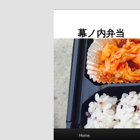
メ
イ
ン
幕ノ内弁当
コ
ン
テ
ン
ツ
へ
移
動
メ
Home
イ