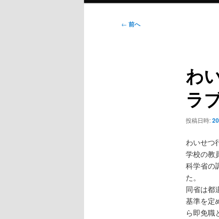
ン
メ
投
←
前へ
ニ
稿
ュ
ナ
ー
ビ
わ
ゲ
ー
ラ
シ
ョ
ン
投稿日時:
2
わいせつ
学校の教
科学省の
た。
同省は都
基準を定
ら即免職