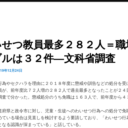
いせつ教員最多２８２人＝職
ブルは３２件―文科省調査
019年12月24日
行為やセクハラを理由に２０１８年度に懲戒や訓告などの処分を受
員が、前年度比７２人増の２８２人で過去最多となったことが２４
調査で分かった。懲戒処分のうち免職は１６３人で、前年度から４
道府県と政令市に対し、児童・生徒へのわいせつ行為への処分で免
めている場合は見直しを検討するよう要請しており、「わいせつ行
となる認識が深まっている」と話している。