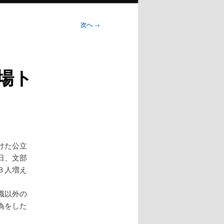
次へ
→
場ト
けた公立
日、文部
３人増え
職以外の
為をした