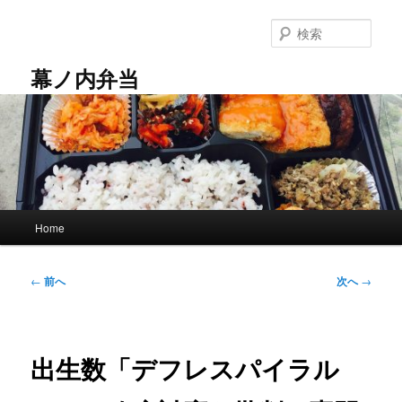
メ
イ
検
ン
索
コ
幕ノ内弁当
ン
テ
ン
ツ
へ
移
動
メ
Home
イ
ン
メ
投
←
前へ
次へ
→
ニ
稿
ュ
ナ
ー
ビ
ゲ
出生数「デフレスパイラル
ー
シ