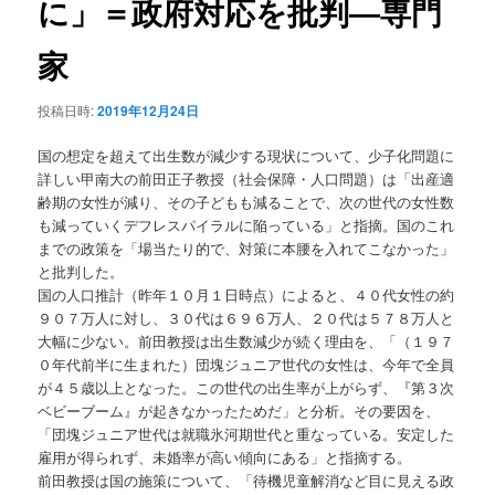
に」＝政府対応を批判―専門
ョ
ン
家
投稿日時:
2019年12月24日
国の想定を超えて出生数が減少する現状について、少子化問題に
詳しい甲南大の前田正子教授（社会保障・人口問題）は「出産適
齢期の女性が減り、その子どもも減ることで、次の世代の女性数
も減っていくデフレスパイラルに陥っている」と指摘。国のこれ
までの政策を「場当たり的で、対策に本腰を入れてこなかった」
と批判した。
国の人口推計（昨年１０月１日時点）によると、４０代女性の約
９０７万人に対し、３０代は６９６万人、２０代は５７８万人と
大幅に少ない。前田教授は出生数減少が続く理由を、「（１９７
０年代前半に生まれた）団塊ジュニア世代の女性は、今年で全員
が４５歳以上となった。この世代の出生率が上がらず、『第３次
ベビーブーム』が起きなかったためだ」と分析。その要因を、
「団塊ジュニア世代は就職氷河期世代と重なっている。安定した
雇用が得られず、未婚率が高い傾向にある」と指摘する。
前田教授は国の施策について、「待機児童解消など目に見える政