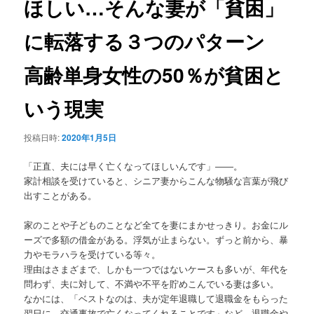
ほしい…そんな妻が「貧困」
ョ
ン
に転落する３つのパターン
高齢単身女性の50％が貧困と
いう現実
投稿日時:
2020年1月5日
「正直、夫には早く亡くなってほしいんです」――。
家計相談を受けていると、シニア妻からこんな物騒な言葉が飛び
出すことがある。
家のことや子どものことなど全てを妻にまかせっきり。お金にル
ーズで多額の借金がある。浮気が止まらない。ずっと前から、暴
力やモラハラを受けている等々。
理由はさまざまで、しかも一つではないケースも多いが、年代を
問わず、夫に対して、不満や不平を貯めこんでいる妻は多い。
なかには、「ベストなのは、夫が定年退職して退職金をもらった
翌日に、交通事故で亡くなってくれることです」など、退職金や