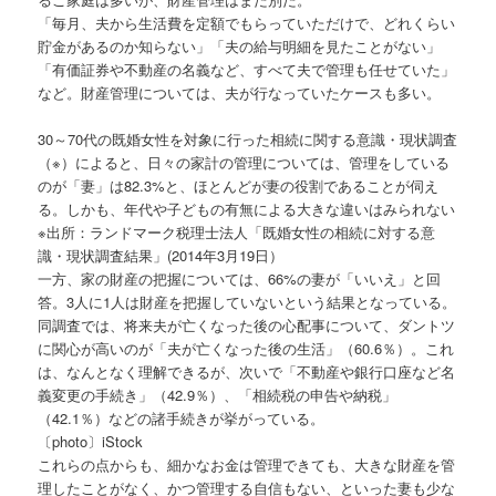
「毎月、夫から生活費を定額でもらっていただけで、どれくらい
貯金があるのか知らない」「夫の給与明細を見たことがない」
「有価証券や不動産の名義など、すべて夫で管理も任せていた」
など。財産管理については、夫が行なっていたケースも多い。
30～70代の既婚女性を対象に行った相続に関する意識・現状調査
（※）によると、日々の家計の管理については、管理をしている
のが「妻」は82.3%と、ほとんどが妻の役割であることが伺え
る。しかも、年代や子どもの有無による大きな違いはみられない
※出所：ランドマーク税理士法人「既婚女性の相続に対する意
識・現状調査結果」(2014年3月19日）
一方、家の財産の把握については、66%の妻が「いいえ」と回
答。3人に1人は財産を把握していないという結果となっている。
同調査では、将来夫が亡くなった後の心配事について、ダントツ
に関心が高いのが「夫が亡くなった後の生活」（60.6％）。これ
は、なんとなく理解できるが、次いで「不動産や銀行口座など名
義変更の手続き」（42.9％）、「相続税の申告や納税」
（42.1％）などの諸手続きが挙がっている。
〔photo〕iStock
これらの点からも、細かなお金は管理できても、大きな財産を管
理したことがなく、かつ管理する自信もない、といった妻も少な