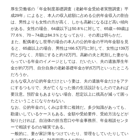
厚生労働省の「年金制度基礎調査（老齢年金受給者実態調査）平
成29年」によると、本人の収入総額に占める公的年金収入の割合
は、男性よりも女性の方が高く、しかも高齢になるほど高い傾向
がある。女性の場合、64歳以下は50.8％に対して、65歳～69歳は
77.6％、70～74歳は84.3％となっており、その差は明らかだ。
また、配偶者なし世帯の場合の本人の公的年金の平均年金額を見
ると、65歳以上の場合、男性は166.5万円に対して、女性は139万
円と少なく、月額にすると約12万円。高齢の夫と死別した妻がも
らっている年金のイメージとしては、だいたい、夫の遺族厚生年
金が約7万円、自分自身の老齢基礎年金が約5万円といったところ
だろうか。
おもな収入が公的年金だけという妻は、夫の遺族年金だけをアテ
にするつもりで、夫が亡くなった後の生活設計をしたのであれば
要注意。預貯金もあまりない場合、想定以上に残高が減って困っ
たということになりかねない。
なお、公的年金のしくみは非常に複雑だ。多少知識があっても、
勘違いしているケースもある。金額や受給要件、受給方法などが
知りたければ、自治体の担当窓口や年金事務所、年金相談センタ
ーで相談するのが確実である。
一般的に、妻が家計簿をつけていたり、管理をしていたりしてい
るご家庭は多いが、財産管理はまだ別だ。