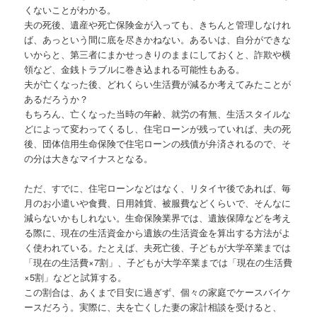
くないことがわかる。
夫の死後、遺産や死亡保険金が入っても、きちんと管理しなけれ
ば、あっという間に底を尽きかねない。あるいは、自分ができな
いからと、第三者にまかせっきりのままにしておくと、詐欺や横
領など、金銭トラブルに巻き込まれる可能性もある。
夫が亡くなった後、どれくらい生活費が減るか考えてみたことが
あるだろうか？
もちろん、亡くなった当時の年齢、就労の有無、生活スタイルな
どによって変わってくるし、住宅ローンが残っていれば、夫の死
後、団体信用生命保険で住宅ローンの残債が弁済されるので、そ
の分は大きなマイナスとなる。
ただ、すでに、住宅ローンなどはなく、リタイヤ後であれば、毎
月のお小遣いや食費、日用雑貨、被服費などくらいで、そんなに
減らないかもしれない。生命保険業界では、遺族保障などを考え
る際に、現在の生活資金から遺族の生活資金を算出する方法がよ
く使われている。たとえば、夫死亡後、子どもが大学卒業までは
「現在の生活費×7割」、子どもが大学卒業までは「現在の生活費
×5割」などと試算する。
この割合は、あくまで目安に過ぎず、個々の家庭でケースバイケ
ースだろう。実際に、夫を亡くした妻の家計相談を受けると、