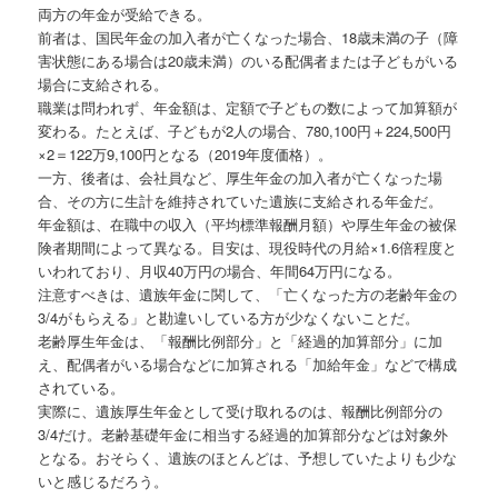
両方の年金が受給できる。
前者は、国民年金の加入者が亡くなった場合、18歳未満の子（障
害状態にある場合は20歳未満）のいる配偶者または子どもがいる
場合に支給される。
職業は問われず、年金額は、定額で子どもの数によって加算額が
変わる。たとえば、子どもが2人の場合、780,100円＋224,500円
×2＝122万9,100円となる（2019年度価格）。
一方、後者は、会社員など、厚生年金の加入者が亡くなった場
合、その方に生計を維持されていた遺族に支給される年金だ。
年金額は、在職中の収入（平均標準報酬月額）や厚生年金の被保
険者期間によって異なる。目安は、現役時代の月給×1.6倍程度と
いわれており、月収40万円の場合、年間64万円になる。
注意すべきは、遺族年金に関して、「亡くなった方の老齢年金の
3/4がもらえる」と勘違いしている方が少なくないことだ。
老齢厚生年金は、「報酬比例部分」と「経過的加算部分」に加
え、配偶者がいる場合などに加算される「加給年金」などで構成
されている。
実際に、遺族厚生年金として受け取れるのは、報酬比例部分の
3/4だけ。老齢基礎年金に相当する経過的加算部分などは対象外
となる。おそらく、遺族のほとんどは、予想していたよりも少な
いと感じるだろう。