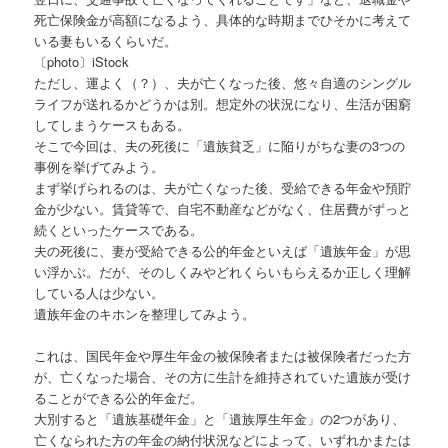
死亡保険金が高額になるよう、具体的な時期までひそかに考えて
いる妻もいるくらいだ。
〔photo〕iStock
ただし、運よく（？）、夫が亡くなった後、悠々自適のシングル
ライフが送れるかどうかは別。想定外の状況になり、生活が困窮
してしまうケースもある。
そこで今回は、夫の死後に「遺族貧乏」に陥りがちな妻の3つの
事例を挙げてみよう。
まず挙げられるのは、夫が亡くなった後、受給できる年金や預貯
金が少ない。賃貸等で、自宅不動産などがなく、住居費がずっと
続くといったケースである。
夫の死後に、妻が受給できる公的年金といえば「遺族年金」が思
い浮かぶ。だが、そのしくみやどれくらいもらえるか正しく理解
している人は少ない。
遺族年金のキホンを整理してみよう。
これは、国民年金や厚生年金の被保険者または被保険者だった方
が、亡くなった場合、その方に生計を維持されていた遺族が受け
ることができる公的年金だ。
大別すると「遺族基礎年金」と「遺族厚生年金」の2つがあり、
亡くなられた方の年金の納付状況などによって、いずれかまたは