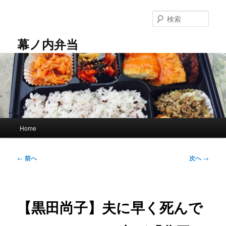
メ
イ
検
ン
索
コ
幕ノ内弁当
ン
テ
ン
ツ
へ
移
動
メ
Home
イ
ン
メ
投
←
前へ
次へ
→
ニ
稿
ュ
ナ
ー
ビ
ゲ
【黒田尚子】夫に早く死んで
ー
シ