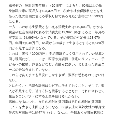
総務省の「家計調査年報」（2018年）によると、60歳以上の単
身無職世帯の実収入は123,325円で、税金や社会保険料などを支
払った後の自由に使える手取り額である可処分所得は110,933円
になる。
一方、いわゆる生活費ともいえる消費支出は149,603円。かかる
税金や社会保険料である非消費支出12,392円を加えると、毎月の
実支出は161,995円となっている。その差額の不足分は38,670
円。年間で約46万円、65歳から85歳まで生きるとすると約920万
円が不足する計算となる。
これは、老後「2000万円」不足問題でよく引用されていた試算と
同じ理屈だが、ここには、医療や介護費、住宅のリフォーム、子
どもへの援助、葬儀などなど、高齢者に多い、まとまった資金ニ
ーズの分は含まれていない。
これらはあくまでも目安にしかすぎず、数字に惑わされてはいけ
ない。
とにかく、生活資金計画はシビアに考えておくこと。そして、収
入が不足する分、補う方法を模索するとともに、それに合わせて
生活をコンパクトにする工夫を続けるしかない。
高齢になるにつれ、女性の相対的貧困率は男性の相対的貧困率
（＊）を大きく上回るようになる。65歳以上の高齢女性の単身世
帯の相対貧困率は約47％（※）。なんと、半数近くが貧困状態に