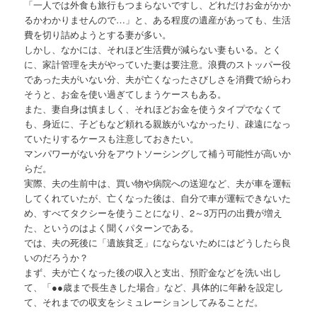
「一人では外食も旅行もつまらないですし、どれだけお金がかか
るかわかりませんので…」と、ある程度の遺産があっても、生活
費を切り詰めようとする妻が多い。
しかし、なかには、それほど生活費が減らない妻もいる。とく
に、家計管理を夫がやっていた妻は要注意。浪費のストッパー役
であった夫がいない分、夫が亡くなったさびしさを消費で紛らわ
そうと、お金を使い過ぎてしまうケースもある。
また、妻自身は慎ましく、それほどお金を使うタイプでなくて
も、身近に、子どもなど頼れる親族がいなかったり、疎遠になっ
ていたりするケースも注意しておきたい。
マンパワーがない分をアウトソーシングして補う可能性が高いか
らだ。
実際、夫の生前中は、買い物や病院への送迎など、夫が車を運転
してくれていたが、亡くなった後は、自分で車が運転できないた
め、すべてタクシーを使うことになり、2～3万円の出費が増え
た、というのはよく聞くパターンである。
では、夫の死後に「遺族貧乏」にならないためにはどうしたら良
いのだろうか？
まず、夫が亡くなった後の収入と支出、預貯金などを洗い出し
て、「●●歳まで長生きした場合」など、具体的に年齢を設定し
て、それまでの収支をシミュレーションしてみることだ。