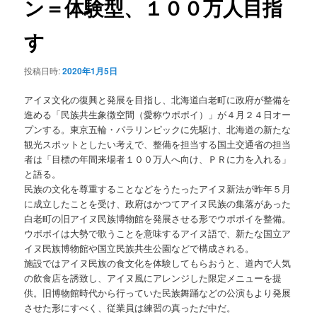
ン＝体験型、１００万人目指
ョ
ン
す
投稿日時:
2020年1月5日
アイヌ文化の復興と発展を目指し、北海道白老町に政府が整備を
進める「民族共生象徴空間（愛称ウポポイ）」が４月２４日オー
プンする。東京五輪・パラリンピックに先駆け、北海道の新たな
観光スポットとしたい考えで、整備を担当する国土交通省の担当
者は「目標の年間来場者１００万人へ向け、ＰＲに力を入れる」
と語る。
民族の文化を尊重することなどをうたったアイヌ新法が昨年５月
に成立したことを受け、政府はかつてアイヌ民族の集落があった
白老町の旧アイヌ民族博物館を発展させる形でウポポイを整備。
ウポポイは大勢で歌うことを意味するアイヌ語で、新たな国立ア
イヌ民族博物館や国立民族共生公園などで構成される。
施設ではアイヌ民族の食文化を体験してもらおうと、道内で人気
の飲食店を誘致し、アイヌ風にアレンジした限定メニューを提
供。旧博物館時代から行っていた民族舞踊などの公演もより発展
させた形にすべく、従業員は練習の真っただ中だ。