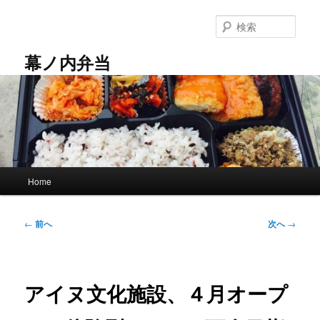
メ
イ
検
ン
索
コ
幕ノ内弁当
ン
テ
ン
ツ
へ
移
動
メ
Home
イ
ン
メ
投
←
前へ
次へ
→
ニ
稿
ュ
ナ
ー
ビ
ゲ
アイヌ文化施設、４月オープ
ー
シ