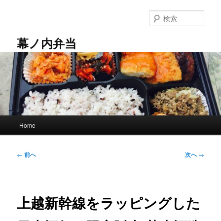
メ
イ
検
ン
索
コ
幕ノ内弁当
ン
テ
ン
ツ
へ
移
動
メ
Home
イ
ン
メ
投
←
前へ
次へ
→
ニ
稿
ュ
ナ
ー
ビ
ゲ
上越新幹線をラッピングした
ー
シ