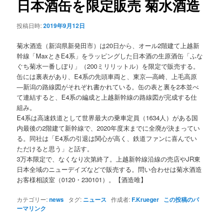
日本酒缶を限定販売 菊水酒造
ョ
ン
投稿日時:
2019年9月12日
菊水酒造（新潟県新発田市）は20日から、オール2階建て上越新
幹線「MaxときE4系」をラッピングした日本酒の生原酒缶「ふな
ぐち菊水一番しぼり」（200ミリリットル）を限定で販売する。
缶には裏表があり、E4系の先頭車両と、東京―高崎、上毛高原
―新潟の路線図がそれぞれ書かれている。缶の表と裏を2本並べ
て連結すると、E4系の編成と上越新幹線の路線図が完成する仕
組み。
E4系は高速鉄道として世界最大の乗車定員（1634人）がある国
内最後の2階建て新幹線で、2020年度末までに全廃が決まってい
る。同社は「E4系の引退は関心が高く、鉄道ファンに喜んでい
ただけると思う」と話す。
3万本限定で、なくなり次第終了。上越新幹線沿線の売店やJR東
日本全域のニューデイズなどで販売する。問い合わせは菊水酒造
お客様相談室（0120・230101）。【酒造唯】
カテゴリー:
news
タグ:
ニュース
作成者:
F.Krueger
この投稿のパ
ーマリンク