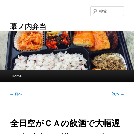
メ
イ
検
ン
索
コ
幕ノ内弁当
ン
テ
ン
ツ
へ
移
動
メ
Home
イ
ン
メ
投
←
前へ
次へ
→
ニ
稿
ュ
ナ
ー
ビ
ゲ
全日空がＣＡの飲酒で大幅遅
ー
シ