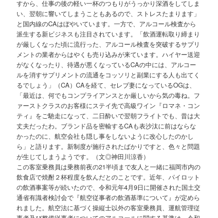
すから、仕事の後の軽い一杯のつもりがうっかり深酒をしてしま
い、翌朝に響いてしまうこともあるので、ストレスたまります」
と国内線のCAはぼやいています。一方で、アルコール検査から
派生する新ビジネスも注目されています。「飲酒運転取り締まり
が厳しくなった頃に流行った、アルコール検査を突破するサプリ
メントの業者からはやくも売り込みが来ています。ハイヤー送迎
がなくなったり、待遇が悪くなっているCAの中には、アルコー
ルを消すサプリメントの流通をコッソリと副業にする人も出てく
るでしょう」（CA）CAを経て、セレブ妻になっているOGは、
「最近は、何でもコンプライアンスとか厳しいから気の毒ね。フ
ァーストクラスのお客様にステイ先で高級ワイン『ロマネ・コン
ティ』をご馳走になって、二日酔いで翌朝フライトでも、昔は大
丈夫だったわ。ブランド品を密輸するCAも表沙汰に前はならな
かったのに、航空会社も隠し事をしないように改心したのかし
ら」と語ります。新制度が施行されたばかりですと、色々と問題
が生じてしまうようです。（文◎神田川涼香）
この客室乗務員は乗務前夜の21半頃まで友人と一緒に福岡市内の
飲食店で焼酎２杯程度を飲んだとのことです。近年、パイロット
の飲酒事案等が続いたので、令和元年4月9日に開催された国土交
通省有識者検討会で『航空従事者の飲酒基準について』が定めら
れました。航空法に基づく操縦士以外の客室乗務員、運航管理従
事者及び整備従事者についてのアルコールに関する基準は、令和