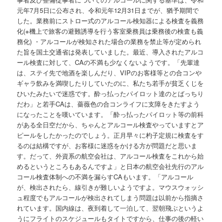
元年7月5日に公布され、令和元年12月31日までが、猶予期間で
した。業務前にストロー式のアルコール検知器による検査を義務
化(※機上で旅客の避難誘導を行う客室乗務員は乗務後の検査も義
務化) ・アルコールが検知された場合の業務を禁止等が定められ
た旨を国土交通省は発表していました。最近、導入されたアルコ
ール検査に対して、CAの不満も少なくないようです。「先輩達
は、ステイ先で地酒を楽しんだり、VIPのお客様等との合コンや
ギャラ飲みを満喫したりしていたのに、私たち若手が貧乏くじを
ひいたみたいで迷惑です。酔っ払ったパイロット達のとばっちり
だわ」と若手CAは、薔薇色の合コンライフに支障をきたすよう
になったことを嘆いています。「酔っ払ったパイロット等の前科
がある全日空だから、ちゃんとアルコール検査やっていますとア
ピールをしたかったのでしょう。正月早々に杓子定規に検査をす
るのは結構ですが、お客様に迷惑をかける方が問題だと思いま
す。だって、外資系の航空会社は、アルコール検査をこれから始
めるというところもあるんですよ」と日本の航空会社先行のアル
コール検査体制への不満を漏らすCAもいます。「アルコール
が、検出されたら、線引きが難しいようですよ。マウスウォッシ
ュ程度でもアルコールが検出されてしまう問題は以前から指摘さ
れています。国内線は、夜到着して一泊して、翌朝飛ぶというよ
うにフライトのスケジュールもタイトですから、仕事の後の軽い