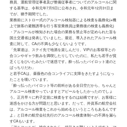
務員、運航管理従事者及び整備従事者についてのアルコールに関
する基準は、令和元年7月5日に公布され、令和元年12月31日ま
でが、猶予期間でした。
業務前にストロー式のアルコール検知器による検査を義務化(※機
上で旅客の避難誘導を行う客室乗務員は乗務後の検査も義務化)
・アルコールが検知された場合の業務を禁止等が定められた旨を
国土交通省は発表していました。最近、導入されたアルコール検
査に対して、CAの不満も少なくないようです。
「先輩達は、ステイ先で地酒を楽しんだり、VIPのお客様等との
合コンやギャラ飲みを満喫したりしていたのに、私たち若手が貧
乏くじをひいたみたいで迷惑です。酔っ払ったパイロット達のと
ばっちりだわ」
と若手CAは、薔薇色の合コンライフに支障をきたすようになっ
たことを嘆いています。
「酔っ払ったパイロット等の前科がある全日空だから、ちゃんと
アルコール検査やっていますとアピールをしたかったのでしょ
う。正月早々に杓子定規に検査をするのは結構ですが、お客様に
迷惑をかける方が問題だと思います。だって、外資系の航空会社
は、アルコール検査をこれから始めるというところもあるんです
よ」と日本の航空会社先行のアルコール検査体制への不満を漏ら
すCAもいます。
「アルコールが、検出されたら、線引きが難しいようですよ。マ