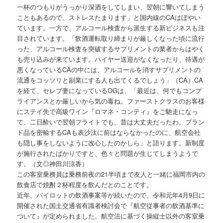
一杯のつもりがうっかり深酒をしてしまい、翌朝に響いてしまう
こともあるので、ストレスたまります」と国内線のCAはぼやい
ています。一方で、アルコール検査から派生する新ビジネスも注
目されています。「飲酒運転取り締まりが厳しくなった頃に流行
った、アルコール検査を突破するサプリメントの業者からはやく
も売り込みが来ています。ハイヤー送迎がなくなったり、待遇が
悪くなっているCAの中には、アルコールを消すサプリメントの
流通をコッソリと副業にする人も出てくるでしょう」（CA）CA
を経て、セレブ妻になっているOGは、「最近は、何でもコンプ
ライアンスとか厳しいから気の毒ね。ファーストクラスのお客様
にステイ先で高級ワイン『ロマネ・コンティ』をご馳走になっ
て、二日酔いで翌朝フライトでも、昔は大丈夫だったわ。ブラン
ド品を密輸するCAも表沙汰に前はならなかったのに、航空会社
も隠し事をしないように改心したのかしら」と語ります。新制度
が施行されたばかりですと、色々と問題が生じてしまうようで
す。（文◎神田川涼香）
この客室乗務員は乗務前夜の21半頃まで友人と一緒に福岡市内の
飲食店で焼酎２杯程度を飲んだとのことです。
近年、パイロットの飲酒事案等が続いたので、令和元年4月9日に
開催された国土交通省有識者検討会で『航空従事者の飲酒基準に
ついて』が定められました。航空法に基づく操縦士以外の客室乗