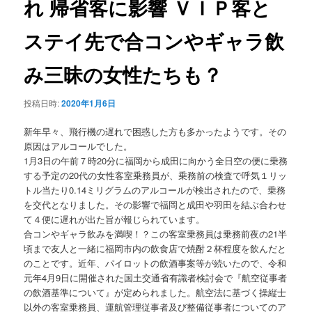
れ 帰省客に影響 ＶＩＰ客と
ョ
ン
ステイ先で合コンやギャラ飲
み三昧の女性たちも？
投稿日時:
2020年1月6日
新年早々、飛行機の遅れで困惑した方も多かったようです。その
原因はアルコールでした。
1月3日の午前７時20分に福岡から成田に向かう全日空の便に乗務
する予定の20代の女性客室乗務員が、乗務前の検査で呼気１リッ
トル当たり0.14ミリグラムのアルコールが検出されたので、乗務
を交代となりました。その影響で福岡と成田や羽田を結ぶ合わせ
て４便に遅れが出た旨が報じられています。
合コンやギャラ飲みを満喫！？この客室乗務員は乗務前夜の21半
頃まで友人と一緒に福岡市内の飲食店で焼酎２杯程度を飲んだと
のことです。近年、パイロットの飲酒事案等が続いたので、令和
元年4月9日に開催された国土交通省有識者検討会で『航空従事者
の飲酒基準について』が定められました。航空法に基づく操縦士
以外の客室乗務員、運航管理従事者及び整備従事者についてのア