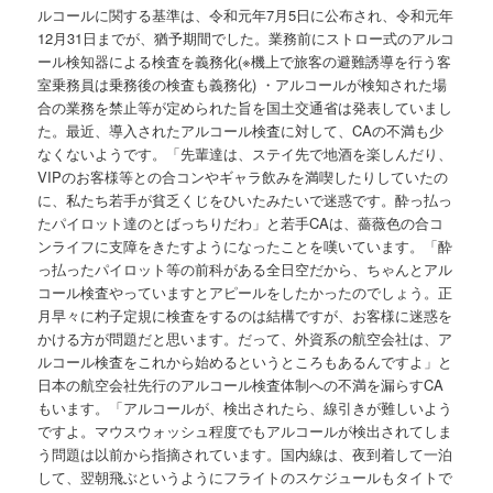
ルコールに関する基準は、令和元年7月5日に公布され、令和元年
12月31日までが、猶予期間でした。業務前にストロー式のアルコ
ール検知器による検査を義務化(※機上で旅客の避難誘導を行う客
室乗務員は乗務後の検査も義務化) ・アルコールが検知された場
合の業務を禁止等が定められた旨を国土交通省は発表していまし
た。最近、導入されたアルコール検査に対して、CAの不満も少
なくないようです。「先輩達は、ステイ先で地酒を楽しんだり、
VIPのお客様等との合コンやギャラ飲みを満喫したりしていたの
に、私たち若手が貧乏くじをひいたみたいで迷惑です。酔っ払っ
たパイロット達のとばっちりだわ」と若手CAは、薔薇色の合コ
ンライフに支障をきたすようになったことを嘆いています。「酔
っ払ったパイロット等の前科がある全日空だから、ちゃんとアル
コール検査やっていますとアピールをしたかったのでしょう。正
月早々に杓子定規に検査をするのは結構ですが、お客様に迷惑を
かける方が問題だと思います。だって、外資系の航空会社は、ア
ルコール検査をこれから始めるというところもあるんですよ」と
日本の航空会社先行のアルコール検査体制への不満を漏らすCA
もいます。「アルコールが、検出されたら、線引きが難しいよう
ですよ。マウスウォッシュ程度でもアルコールが検出されてしま
う問題は以前から指摘されています。国内線は、夜到着して一泊
して、翌朝飛ぶというようにフライトのスケジュールもタイトで