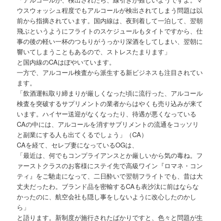
ウスウォッシュ程度でもアルコールが検出されてしまう問題は以
前から指摘されています。国内線は、夜到着して一泊して、翌朝
飛ぶというようにフライトのスケジュールもタイトですから、仕
事の後の軽い一杯のつもりがうっかり深酒をしてしまい、翌朝に
響いてしまうこともあるので、ストレスたまります」
と国内線のCAはぼやいています。
一方で、アルコール検査から派生する新ビジネスも注目されてい
ます。
「飲酒運転取り締まりが厳しくなった頃に流行った、アルコール
検査を突破するサプリメントの業者からはやくも売り込みが来て
います。ハイヤー送迎がなくなったり、待遇が悪くなっている
CAの中には、アルコールを消すサプリメントの流通をコッソリ
と副業にする人も出てくるでしょう」（CA）
CAを経て、セレブ妻になっているOGは、
「最近は、何でもコンプライアンスとか厳しいから気の毒ね。フ
ァーストクラスのお客様にステイ先で高級ワイン『ロマネ・コン
ティ』をご馳走になって、二日酔いで翌朝フライトでも、昔は大
丈夫だったわ。ブランド品を密輸するCAも表沙汰に前はならな
かったのに、航空会社も隠し事をしないように改心したのかし
ら」
と語ります。新制度が施行されたばかりですと、色々と問題が生