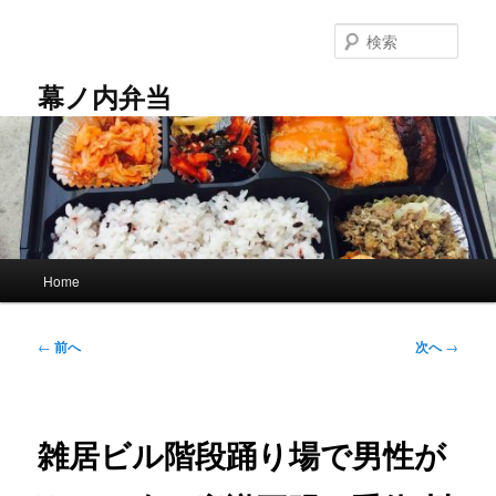
メ
イ
検
ン
索
コ
幕ノ内弁当
ン
テ
ン
ツ
へ
移
動
メ
Home
イ
ン
メ
投
←
前へ
次へ
→
ニ
稿
ュ
ナ
ー
ビ
ゲ
雑居ビル階段踊り場で男性が
ー
シ