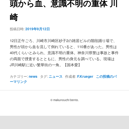
頭から血、意識不明の重体 川
ョ
ン
崎
投稿日時:
2019年9月12日
12日正午ごろ、川崎市川崎区砂子2の雑居ビルの階段踊り場で、
男性が頭から血を流して倒れていると、110番があった。男性は
40代くらいとみられ、意識不明の重体。神奈川県警は事故と事件
の両面で捜査するとともに、男性の身元を調べている。現場は
JR川崎駅に近い繁華街の一角。【国本愛】
カテゴリー:
news
タグ:
ニュース
作成者:
F.Krueger
この投稿のパ
ーマリンク
© makunouchi bento.