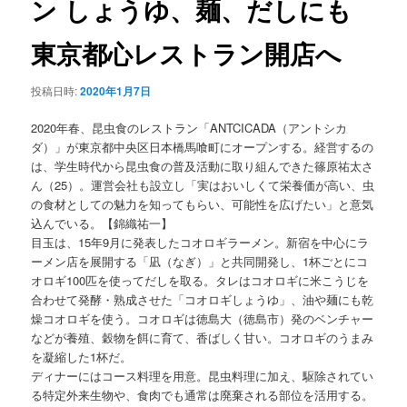
ン しょうゆ、麺、だしにも
ョ
ン
東京都心レストラン開店へ
投稿日時:
2020年1月7日
2020年春、昆虫食のレストラン「ANTCICADA（アントシカ
ダ）」が東京都中央区日本橋馬喰町にオープンする。経営するの
は、学生時代から昆虫食の普及活動に取り組んできた篠原祐太さ
ん（25）。運営会社も設立し「実はおいしくて栄養価が高い、虫
の食材としての魅力を知ってもらい、可能性を広げたい」と意気
込んでいる。【錦織祐一】
目玉は、15年9月に発表したコオロギラーメン。新宿を中心にラ
ーメン店を展開する「凪（なぎ）」と共同開発し、1杯ごとにコ
オロギ100匹を使ってだしを取る。タレはコオロギに米こうじを
合わせて発酵・熟成させた「コオロギしょうゆ」、油や麺にも乾
燥コオロギを使う。コオロギは徳島大（徳島市）発のベンチャー
などが養殖、穀物を餌に育て、香ばしく甘い。コオロギのうまみ
を凝縮した1杯だ。
ディナーにはコース料理を用意。昆虫料理に加え、駆除されてい
る特定外来生物や、食肉でも通常は廃棄される部位を活用する。