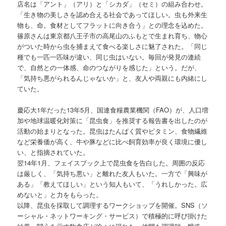
店名は「アント」（アリ）と「シカダ」（セミ）の組み合わせ。
「生き物の美しさを認め合える社会であってほしい。虫も外来生
物も、命。食材としてフラットに向き合う」との理念を込めた。
篠原さんは東京都八王子市の高尾山のふもとで生まれ育ち、物心
がついた時から虫を捕まえて食べる楽しさに魅了された。「同じ
種でも一匹一匹味が違い、同じ虫はいない。毎回が発見の連続
で、自然との一体感、命のつながりを感じた」という。だが、
「気持ち悪がられるんじゃないか」と、友人や両親にも内緒にし
ていた。
慶応大1年だった13年5月、国連食糧農業機関（FAO）が、人口増
加や地球温暖化対策に「昆虫食」を推奨する報告書を出したのが
活動の始まりとなった。昆虫はたんぱく質やビタミン、食物繊維
など栄養価が高く、牛や豚などに比べ飼育効率が良く環境に優し
い、と指摘されていた。
翌14年1月、フェイスブック上で昆虫食を告白した。周囲の反応
は厳しく、「気持ち悪い」と離れた友人もいた。一方で「興味が
ある」「教えてほしい」という知人もいて、「うれしかった。広
めないと」と力をもらった。
以降、昆虫を採取して調理するワークショップを開催。SNS（ソ
ーシャル・ネットワーキング・サービス）で積極的に呼び掛けた