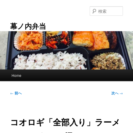
メ
イ
検
ン
索
コ
幕ノ内弁当
ン
テ
ン
ツ
へ
移
動
メ
Home
イ
ン
メ
投
←
前へ
次へ
→
ニ
稿
ュ
ナ
ー
ビ
ゲ
コオロギ「全部入り」ラーメ
ー
シ