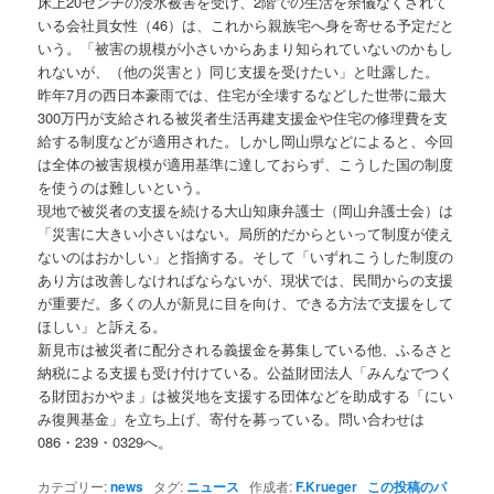
床上20センチの浸水被害を受け、2階での生活を余儀なくされて
いる会社員女性（46）は、これから親族宅へ身を寄せる予定だと
いう。「被害の規模が小さいからあまり知られていないのかもし
れないが、（他の災害と）同じ支援を受けたい」と吐露した。
昨年7月の西日本豪雨では、住宅が全壊するなどした世帯に最大
300万円が支給される被災者生活再建支援金や住宅の修理費を支
給する制度などが適用された。しかし岡山県などによると、今回
は全体の被害規模が適用基準に達しておらず、こうした国の制度
を使うのは難しいという。
現地で被災者の支援を続ける大山知康弁護士（岡山弁護士会）は
「災害に大きい小さいはない。局所的だからといって制度が使え
ないのはおかしい」と指摘する。そして「いずれこうした制度の
あり方は改善しなければならないが、現状では、民間からの支援
が重要だ。多くの人が新見に目を向け、できる方法で支援をして
ほしい」と訴える。
新見市は被災者に配分される義援金を募集している他、ふるさと
納税による支援も受け付けている。公益財団法人「みんなでつく
る財団おかやま」は被災地を支援する団体などを助成する「にい
み復興基金」を立ち上げ、寄付を募っている。問い合わせは
086・239・0329へ。
カテゴリー:
news
タグ:
ニュース
作成者:
F.Krueger
この投稿のパ