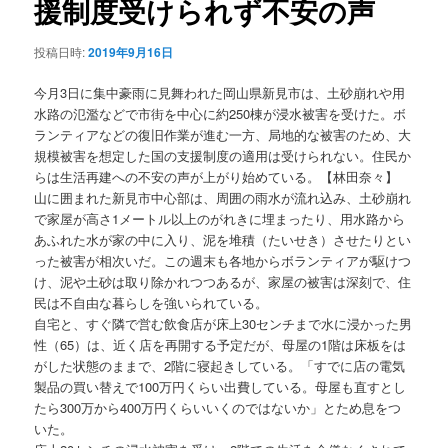
援制度受けられず不安の声
ョ
ン
投稿日時:
2019年9月16日
今月3日に集中豪雨に見舞われた岡山県新見市は、土砂崩れや用
水路の氾濫などで市街を中心に約250棟が浸水被害を受けた。ボ
ランティアなどの復旧作業が進む一方、局地的な被害のため、大
規模被害を想定した国の支援制度の適用は受けられない。住民か
らは生活再建への不安の声が上がり始めている。【林田奈々】
山に囲まれた新見市中心部は、周囲の雨水が流れ込み、土砂崩れ
で家屋が高さ1メートル以上のがれきに埋まったり、用水路から
あふれた水が家の中に入り、泥を堆積（たいせき）させたりとい
った被害が相次いだ。この週末も各地からボランティアが駆けつ
け、泥や土砂は取り除かれつつあるが、家屋の被害は深刻で、住
民は不自由な暮らしを強いられている。
自宅と、すぐ隣で営む飲食店が床上30センチまで水に浸かった男
性（65）は、近く店を再開する予定だが、母屋の1階は床板をは
がした状態のままで、2階に寝起きしている。「すでに店の電気
製品の買い替えで100万円くらい出費している。母屋も直すとし
たら300万から400万円くらいいくのではないか」とため息をつ
いた。