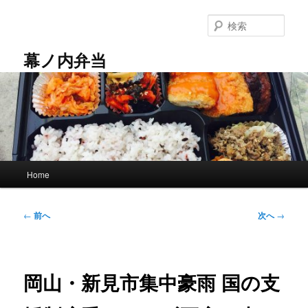
メ
イ
検
ン
索
コ
幕ノ内弁当
ン
テ
ン
ツ
へ
移
動
メ
Home
イ
ン
メ
投
←
前へ
次へ
→
ニ
稿
ュ
ナ
ー
ビ
ゲ
岡山・新見市集中豪雨 国の支
ー
シ