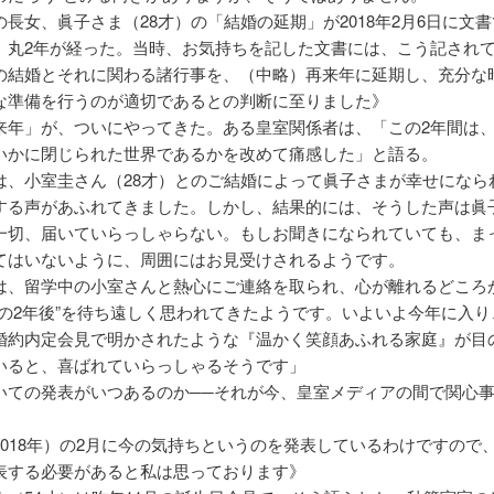
の長女、眞子さま（28才）の「結婚の延期」が2018年2月6日に文
、丸2年が経った。当時、お気持ちを記した文書には、こう記され
の結婚とそれに関わる諸行事を、（中略）再来年に延期し、充分な
な準備を行うのが適切であるとの判断に至りました》
来年」が、ついにやってきた。ある皇室関係者は、「この2年間は
いかに閉じられた世界であるかを改めて痛感した」と語る。
は、小室圭さん（28才）とのご結婚によって眞子さまが幸せになら
する声があふれてきました。しかし、結果的には、そうした声は眞
一切、届いていらっしゃらない。もしお聞きになられていても、ま
てはいないように、周囲にはお見受けされるようです。
は、留学中の小室さんと熱心にご連絡を取られ、心が離れるどころ
束の2年後”を待ち遠しく思われてきたようです。いよいよ今年に入り
婚約内定会見で明かされたような『温かく笑顔あふれる家庭』が目
いると、喜ばれていらっしゃるそうです」
いての発表がいつあるのか──それが今、皇室メディアの間で関心
2018年）の2月に今の気持ちというのを発表しているわけですので
表する必要があると私は思っております》