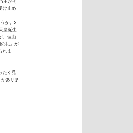
当主がそ
受け止め
うか。2
天皇誕生
が、理由
嗣の礼』が
られま
ったく見
きがありま