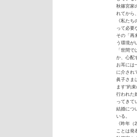
秋篠宮家
れてから
《私たち
って必要
その「再
う環境が
「世間で
か、心配
お耳には
に介され
眞子さま
ます“約
行われた
ってきて
結婚につ
いる。
《昨年（
ことは発