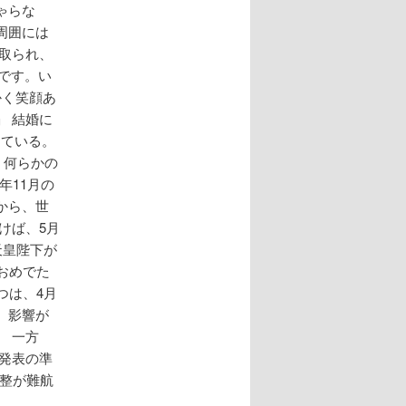
ゃらな
周囲には
取られ、
です。い
かく笑顔あ
 結婚に
っている。
、何らかの
年11月の
から、世
けば、5月
天皇陛下が
おめでた
つは、4月
、影響が
 一方
発表の準
整が難航