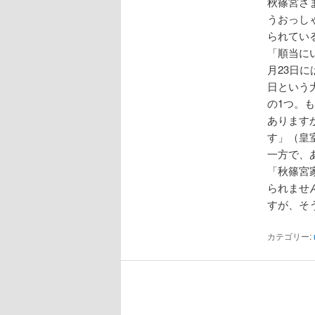
秋篠宮さ
うおっし
られてい
「順当に
月23日
日という
の1つ。
あります
す」（皇
一方で、
「秋篠宮
られませ
すが、そ
カテゴリー: