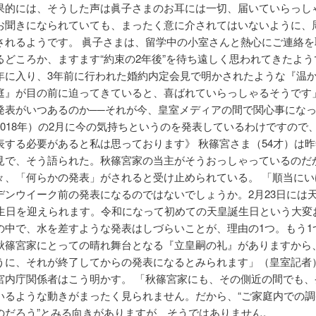
果的には、そうした声は眞子さまのお耳には一切、届いていらっし
お聞きになられていても、まったく意に介されてはいないように、
されるようです。 眞子さまは、留学中の小室さんと熱心にご連絡を
るどころか、ますます“約束の2年後”を待ち遠しく思われてきたよう
年に入り、3年前に行われた婚約内定会見で明かされたような『温
庭』が目の前に迫ってきていると、喜ばれていらっしゃるそうです」
発表がいつあるのか──それが今、皇室メディアの間で関心事にな
2018年）の2月に今の気持ちというのを発表しているわけですので
表する必要があると私は思っております》 秋篠宮さま（54才）は昨
見で、そう語られた。秋篠宮家の当主がそうおっしゃっているのだ
々、「何らかの発表」がされると受け止められている。 「順当にい
デンウイーク前の発表になるのではないでしょうか。2月23日には
誕生日を迎えられます。令和になって初めての天皇誕生日という大変
の中で、水を差すような発表はしづらいことが、理由の1つ。もう1
秋篠宮家にとっての晴れ舞台となる『立皇嗣の礼』がありますから
うに、それが終了してからの発表になるとみられます」（皇室記者）
宮内庁関係者はこう明かす。 「秋篠宮家にも、その側近の間でも、
いるような動きがまったく見られません。だから、“ご家庭内での調
のだろう”とみる向きがありますが、そうではありません。