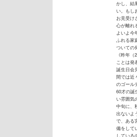
かし、結
い。もし
お見受け
心が離れ
よいよ今
ふれる家
ついての
《昨年（
ことは発
誕生日会
間では近
のゴール
60才の
い雰囲気
中旬に、
出ないよ
で、ある
備をして
している