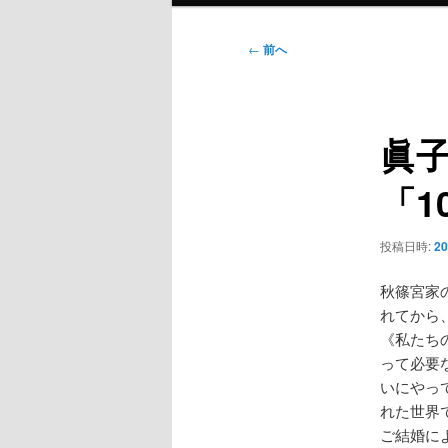
ン
メ
投
←
前へ
ニ
稿
ュ
ナ
ー
ビ
眞
ゲ
ー
「1
シ
ョ
ン
投稿日時:
2
秋篠宮家
れてから
《私たち
って必要
いにやっ
れた世界
ご結婚に