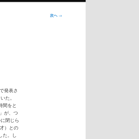
次へ
→
書で発表さ
ていた。
時間をと
」が、つ
かに閉じら
8才）との
した。し