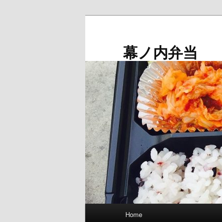
メ
イ
ン
幕ノ内弁当
コ
ン
テ
ン
ツ
へ
移
動
メ
Home
イ