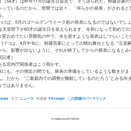
ま（54才）は昨年11月の誕生日会見で、そう語られた。秋篠宮家の
ゃっているのだから、世間では近々、「何らかの発表」がされると
る。
いけば、5月のゴールデンウイーク前の発表になるのではないでしょ
には天皇陛下が60才の誕生日を迎えられます。令和になって初めての
大変おめでたい雰囲気の中で、水を差すような発表はしづらいこと
もう1つは、4月中旬に、秋篠宮家にとっての晴れ舞台となる『立皇
から、影響が出ないように、それが終了してからの発表になるとみ
室記者）
ある宮内庁関係者はこう明かす。
家にも、その側近の間でも、発表の準備をしているような動きがま
ん。だから、“ご家庭内での調整が難航しているのだろう”とみる向
うではありません。
news
タグ:
ニュース
作成者:
F.Krueger
この投稿のパーマリンク
© makunouchi bento.