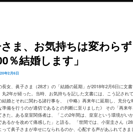
子さま、お気持ちは変わらず
00％結婚します」
020年2月6日
の長女、眞子さま（28才）の「結婚の延期」が2018年2月6日に文
、丸2年が経った。当時、お気持ちを記した文書には、こう記され
の結婚とそれに関わる諸行事を、（中略）再来年に延期し、充分な
な準備を行うのが適切であるとの判断に至りました》 その「再来年
てきた。ある皇室関係者は、「この2年間は、皇室という環境がい
であるかを改めて痛感した」と語る。 「世間では、小室圭さん（2
よって眞子さまが幸せになられるのか、心配する声があふれてきま