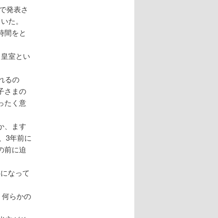
書で発表さ
ていた。
時間をと
、皇室とい
れるの
子さまの
ったく意
か、ます
、3年前に
の前に迫
事になって
、何らかの