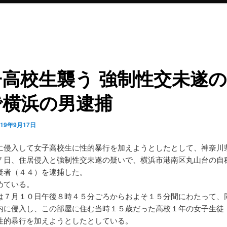
子高校生襲う 強制性交未遂
で横浜の男逮捕
019年9月17日
に侵入して女子高校生に性的暴行を加えようとしたとして、神奈川
７日、住居侵入と強制性交未遂の疑いで、横浜市港南区丸山台の自
疑者（４４）を逮捕した。
めている。
は７月１０日午後８時４５分ごろからおよそ１５分間にわたって、
内に侵入し、この部屋に住む当時１５歳だった高校１年の女子生徒
性的暴行を加えようとしたとしている。