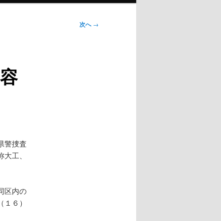
次へ
→
の容
県警捜査
称大工、
同区内の
（１６）