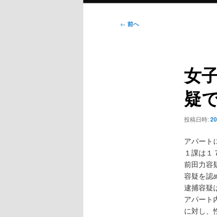
ン
メ
投
←
前へ
ニ
稿
ュ
ナ
ー
ビ
女
ゲ
ー
疑
シ
ョ
ン
投稿日時:
2
アパート
１課は１
前田力容
容疑を認
逮捕容疑
アパート
に対し、