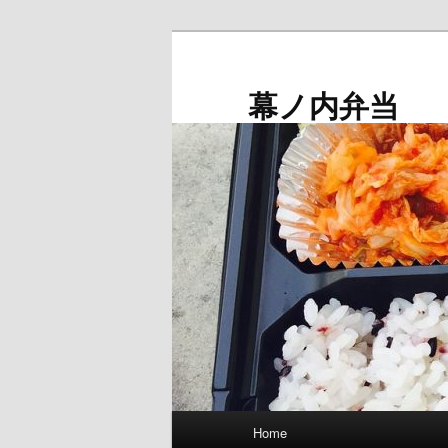
メ
イ
ン
幕ノ内弁当
コ
ン
テ
ン
ツ
へ
移
動
メ
Home
イ