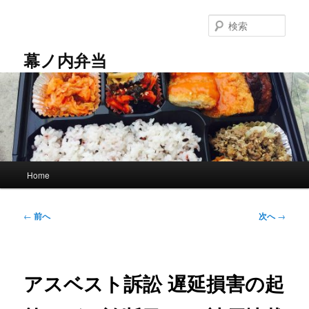
メ
イ
検
ン
索
コ
幕ノ内弁当
ン
テ
ン
ツ
へ
移
動
メ
Home
イ
ン
メ
投
←
前へ
次へ
→
ニ
稿
ュ
ナ
ー
ビ
ゲ
アスベスト訴訟 遅延損害の起
ー
シ