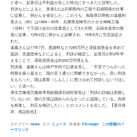
と述べ、起算日は不利益が生じた時点にすべきだと説明した。
判決などによると、患者2人は兵庫県内の工場で石綿関係の仕事
に従事し、肺がんを発症した。このうち、鳥取県日野町の遠藤利
美さん（80）は1964～65年、兵庫県尼崎市のクボタ神崎工場
（当時）で下請け会社の従業員として3カ月間、石綿水道管の製
造に従事。12年4月に肺がんと診断され、15年6月に労災認定さ
れた。
遠藤さんは17年7月、慰謝料など1265万円と遅延損害金を求めて
提訴。支援団体などによると、判決が確定し、起算日が約3年早
まることで、遅延損害金は約200万円増える。
判決後、遠藤さんは神戸市内で記者会見し、「不安でつらかった
時期を振り返ると、国の言う通りに和解できなかった。良い判決
をもらった。国は真摯（しんし）に受け止めて控訴しないでほし
い」と述べた。
厚生労働省労働基準局総務課石綿対策室は「判決の詳細は把握し
ていないが、国の主張は認められなかったと認識している。内容
を精査し、対応を検討したい」とのコメントを出した。【望月靖
祥、黒詰拓也】
カテゴリー:
news
タグ:
ニュース
作成者:
F.Krueger
この投稿のパ
ーマリンク