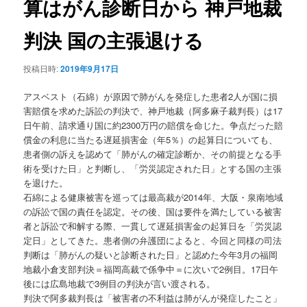
算はがん診断日から 神戸地裁
ョ
ン
判決 国の主張退ける
投稿日時:
2019年9月17日
アスベスト（石綿）が原因で肺がんを発症した患者2人が国に損
害賠償を求めた訴訟の判決で、神戸地裁（阿多麻子裁判長）は17
日午前、請求通り国に約2300万円の賠償を命じた。争点だった賠
償金の利息に当たる遅延損害金（年5％）の起算日についても、
患者側の訴えを認めて「肺がんの確定診断か、その前提となる手
術を受けた日」と判断し、「労災認定された日」とする国の主張
を退けた。
石綿による健康被害を巡っては最高裁が2014年、大阪・泉南地域
の訴訟で国の責任を認定。その後、国は要件を満たしている被害
者と訴訟で和解する際、一貫して遅延損害金の起算日を「労災認
定日」としてきた。患者側の弁護団によると、今回と同様の司法
判断は「肺がんの疑いと診断された日」と認めた今年3月の福岡
地裁小倉支部判決＝福岡高裁で係争中＝に次いで2例目。17日午
後には広島地裁で3例目の判決が言い渡される。
判決で阿多裁判長は「被害者の不利益は肺がんが発症したこと」