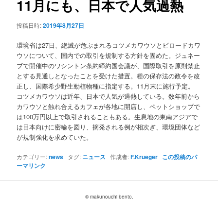
11月にも、日本で人気過熱
ョ
ン
投稿日時:
2019年8月27日
環境省は27日、絶滅が危ぶまれるコツメカワウソとビロードカワ
ウソについて、国内での取引を規制する方針を固めた。ジュネー
ブで開催中のワシントン条約締約国会議が、国際取引を原則禁止
とする見通しとなったことを受けた措置。種の保存法の政令を改
正し、国際希少野生動植物種に指定する。11月末に施行予定。
コツメカワウソは近年、日本で人気が過熱している。数年前から
カワウソと触れ合えるカフェが各地に開店し、ペットショップで
は100万円以上で取引されることもある。生息地の東南アジアで
は日本向けに密輸を図り、摘発される例が相次ぎ、環境団体など
が規制強化を求めていた。
カテゴリー:
news
タグ:
ニュース
作成者:
F.Krueger
この投稿のパ
ーマリンク
© makunouchi bento.