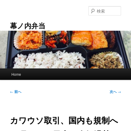
メ
イ
検
ン
索
コ
幕ノ内弁当
ン
テ
ン
ツ
へ
移
動
メ
Home
イ
ン
メ
投
←
前へ
次へ
→
ニ
稿
ュ
ナ
ー
ビ
ゲ
カワウソ取引、国内も規制へ
ー
シ