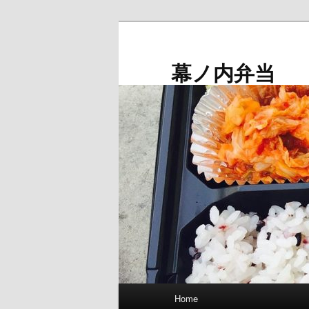
メ
イ
ン
幕ノ内弁当
コ
ン
テ
ン
ツ
へ
移
動
メ
Home
イ