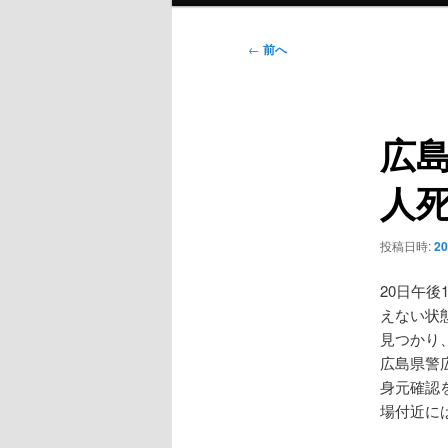
ン
メ
投
←
前へ
ニ
稿
ュ
ナ
ー
ビ
広島
ゲ
ー
人
シ
ョ
ン
投稿日時:
2
20日午
えない状
見つかり
広島県警
身元確認
場付近に