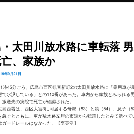
・太田川放水路に車転落 男
死亡、家族か
019年9月21日
後11時45分ごろ、広島市西区観音新町2の太田川放水路に「乗用車が
態で水没している」との110番があった。車内から家族とみられる男
、搬送先の病院で死亡が確認された。
広島西署は、西区大宮3に同居する母親（83）と娘（54）、息子（5
を急ぐとともに、車が放水路左岸の市道から転落したとみて調べて
はガードレールはなかった。【李英浩】